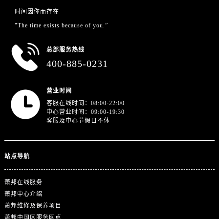
甘肃省酒泉市肃州区西大街萧邦售后服务中心（需提前预约）
时间因你而存在
甘肃省临夏市城南街道团结路萧邦售后服务中心（需提前预约）
"The time exists because of you.”
甘肃省陇南市武都区人民路萧邦售后服务中心（需提前预约）
甘肃省平凉市崆峒区西大街萧邦售后服务中心（需提前预约）
总部服务热线
甘肃省庆阳市西峰区南大街萧邦售后服务中心（需提前预约）
400-885-0231
甘肃省天水市秦州区民主路萧邦售后服务中心（需提前预约）
甘肃省武威市凉州区迎宾路萧邦售后服务中心（需提前预约）
营业时间
甘肃省张掖市甘州区民乐北路萧邦售后服务中心（需提前预约）
客服在线时间：08:00-22:00
中心营业时间：09:00-19:30
宁夏回族自治区固原市原州区文化街萧邦售后服务中心（需提前预约）
客服及中心节假日不休
宁夏回族自治区石嘴山市大武口区贺兰山路萧邦售后服务中心（需提前预约）
宁夏回族自治区吴忠市利通区开元大道萧邦售后服务中心（需提前预约）
宁夏回族自治区银川市兴庆区新华东路97号新百中心C馆一层C1-18号商铺萧邦售后服务中心（需提前预约）
站点导航
宁夏回族自治区中卫市沙坡头区鼓楼东街萧邦售后服务中心（需提前预约）
青海省果洛藏族自治州玛沁县团结路萧邦售后服务中心（需提前预约）
萧邦在线服务
萧邦中心介绍
青海省海北藏族自治州海晏县将军路萧邦售后服务中心（需提前预约）
萧邦维修及保养项目
青海省海东市乐都区滨河路萧邦售后服务中心（需提前预约）
萧邦中国区服务网点