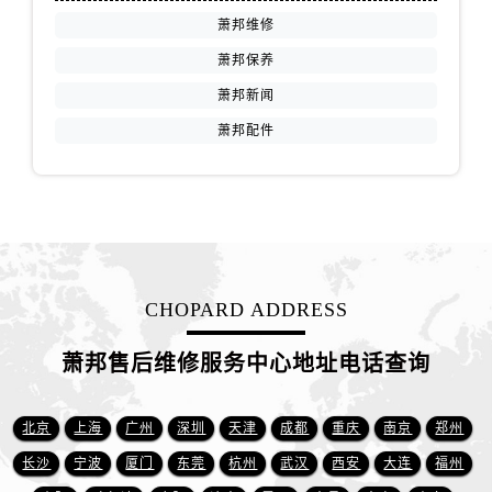
河南省周口市川汇区七一路萧邦售后服务中心（需提前预约）
萧邦维修
河南省驻马店市驿城区乐山大道与置地大道交叉口萧邦售后服务中心（需提前预约）
萧邦保养
湖北省鄂州市鄂城区文星大道萧邦售后服务中心（需提前预约）
萧邦新闻
湖北省黄冈市黄州区赤壁大道萧邦售后服务中心（需提前预约）
湖北省黄石市黄石港区武汉路萧邦售后服务中心（需提前预约）
萧邦配件
湖北省荆门市东宝中天街步行街萧邦售后服务中心（需提前预约）
湖北省荆州市荆州区荆中路萧邦售后服务中心（需提前预约）
湖北省十堰市茅箭区人民北路萧邦售后服务中心（需提前预约）
湖北省随州市曾都区青年路萧邦售后服务中心（需提前预约）
湖北省咸宁市咸安区长安大道萧邦售后服务中心（需提前预约）
CHOPARD ADDRESS
湖北省襄阳市樊城区长虹路与人民路交叉口萧邦售后服务中心（需提前预约）
湖北省孝感市孝南区复兴大道萧邦售后服务中心（需提前预约）
萧邦售后维修服务中心地址电话查询
湖北省宜昌市西陵区夷陵大道与港窑路萧邦售后服务中心（需提前预约）
湖南省常德市武陵区人民路萧邦售后服务中心（需提前预约）
北京
上海
广州
深圳
天津
成都
重庆
南京
郑州
湖南省郴州市北湖区国庆北路萧邦售后服务中心（需提前预约）
长沙
宁波
厦门
东莞
杭州
武汉
西安
大连
福州
湖南省衡阳市雁峰区解放路萧邦售后服务中心（需提前预约）