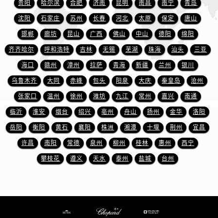
贵阳
哈尔滨
合肥
济南
昆明
南昌
南宁
青岛
湖南省怀化市鹤城区迎丰中路萧邦售后服务中心（需提前预约）
湖南省娄底市娄星区长青街萧邦售后服务中心（需提前预约）
沈阳
石家庄
苏州
长春
河北
太原
保定
唐山
湖南省邵阳市双清区东风路萧邦售后服务中心（需提前预约）
邯郸
廊坊
昆山
广西
佛山
中山
德阳
绵阳
湖南省湘潭市雨湖区莲城大道萧邦售后服务中心（需提前预约）
齐齐哈尔
呼和浩特
吉林
无锡
芜湖
珠海
汕头
三亚
湖南省益阳市赫山区桃花仑路萧邦售后服务中心（需提前预约）
海口
赣州
漳州
拉萨
青海
新疆
兰州
银川
湖南省永州市冷水滩区永州大道与中兴路交叉口萧邦售后服务中心（需提前预约）
乌鲁木齐
大同
赤峰
包头
阳泉
大庆
秦皇岛
沧州
湖南省岳阳市岳阳楼区东茅岭路萧邦售后服务中心（需提前预约）
张家口
温州
徐州
潍坊
九江
常州
嘉兴
南通
湖南省张家界市永定区解放路萧邦售后服务中心（需提前预约）
临沂
淮安
烟台
绍兴
亳州
舟山
扬州
金华
洛阳
湖南省长沙市芙蓉区建湘路393号世茂环球金融中心写字楼10层1013室萧邦售后服务中心（需提前预约）
湖南省株洲市芦淞区建设南路萧邦售后服务中心（需提前预约）
岳阳
衡阳
黄石
襄阳
株洲
湘潭
十堰
荆州
宜昌
甘肃省白银市白银区北京路萧邦售后服务中心（需提前预约）
许昌
南阳
常德
泉州
柳州
桂林
惠州
西宁
甘肃省定西市安定区解放路萧邦售后服务中心（需提前预约）
攀枝花
遵义
天水
泰州
盐城
台州
甘肃省敦煌市沙州镇阳关中路萧邦售后服务中心（需提前预约）
甘肃省合作市人民街萧邦售后服务中心（需提前预约）
甘肃省嘉峪关市雄关区新华中路萧邦售后服务中心（需提前预约）
甘肃省金昌市金川区北京路萧邦售后服务中心（需提前预约）