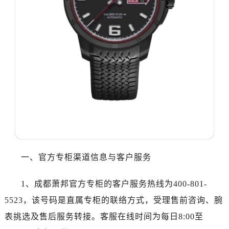
合肥市蜀山区潜山路111号万象城华润大厦B座12楼03室（需提前预约）
泉州市丰泽区宝洲路729号浦西万达中心写字楼A座7楼709室（需提前预约）
青岛市南区山东路6号华润大厦B座22层04室（需提前预约）
烟台市芝罘区胜利路139号万达金融中心A座907室（需提前预约）
长春市朝阳区西安大路727号中银大厦A座(旺进大厦)18层09室（需提前预约）
贵阳市南明区都司高架桥路33号亨特国际金融中心14楼14D（需提前预约）
昆明市盘龙区北京路928号同德昆明广场写字楼10层06室（需提前预约）
石家庄市长安区中山东路39号勒泰中心写字楼B座13层07室（需提前预约）
西安市碑林区南关正街88号华侨城长安国际中心E座6楼10室（需提前预约）
海口市龙华区金贸东路5号海口华润大厦B座17层1707室（需提前预约）
唐山市路南区新华东道100号万达广场写字楼A座10层1002室（需提前预约）
一、官方专柜渠道信息与客户服务
台州市椒江区东海大道1800号腾达中心东1幢20楼2002室（需提前预约）
内蒙古自治区呼和浩特市玉泉区大学西街70号华润万象城写字楼（鄂尔多斯大厦）23层2326室（需提前预约）
1、成都萧邦官方专柜的客户服务热线为400-801-
甘肃省兰州市七里河区西津西路16号兰州中心写字楼21层2102室（需提前预约）
5523，该号码是直属专柜的联络方式，受理售前咨询、腕
重庆市解放碑渝中区民权路28号英利国际金融中心写字楼20层01室（需提前预约）
表挑选及售后服务转接。客服在线时间为每日8:00至
黑龙江省大庆市萨尔图区会战大街萧邦售后服务中心（需提前预约）