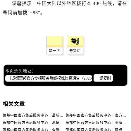
广东省汕尾市城区香洲街道园林社区翠园街萧邦售后服务中心（需提前预约）
温馨提示：中国大陆以外地区拨打本 400 热线，请在
广东省韶关市武江区芙蓉新区与老城中心交汇处萧邦售后服务中心（需提前预约）
号码前加拨“+86”。
广东省深圳市罗湖区深南东路5001号华润大厦17层1701室萧邦售后服务中心（需提前预约）
广东省阳江市江城区东风一路萧邦售后服务中心（需提前预约）
广东省云浮市云城区金山路萧邦售后服务中心（需提前预约）
广东省湛江市赤坎区观海北路萧邦售后服务中心（需提前预约）
赞一下
去提问
广东省肇庆市端州区信安大道与砚都大道交汇处萧邦售后服务中心（需提前预约）
广西壮族自治区百色市右江区中山二路萧邦售后服务中心（需提前预约）
广西壮族自治区北海市海城区北京路萧邦售后服务中心（需提前预约）
本页永久地址：
广西壮族自治区崇左市江州区石景林街道友谊大道与丽川路交汇处萧邦售后服务中心（需提前预约）
一键复制
广西壮族自治区防城港市港口区金花茶大道萧邦售后服务中心（需提前预约）
广西壮族自治区贵港市港北区港城街道布山大道与仙衣路交叉口萧邦售后服务中心（需提前预约）
广西壮族自治区桂林市秀峰区红岭路萧邦售后服务中心（需提前预约）
相关文章
广西壮族自治区河池市金城江区金城江街道朝阳路萧邦售后服务中心（需提前预约）
萧邦中国官方售后服务中心｜最新官方地址和全部热线权威信息通知（2026年7月最新）
萧邦中国官方售后服务中心｜官方地址及联系电话权威信息声明（2026年7月最新）
广西壮族自治区贺州市八步区城东街道灵峰南路萧邦售后服务中心（需提前预约）
萧邦中国官方售后服务中心｜地址与官方电话权威信息通知（2026年7月最新）
萧邦中国官方售后服务中心｜全新热线和维修门店详细地址权威信息通告（2026年7月最新）
广西壮族自治区来宾市兴宾区桂中大道萧邦售后服务中心（需提前预约）
萧邦中国官方售后服务中心｜全新热线和维修门店详细地址权威信息声明（2026年7月最新）
萧邦中国官方售后服务中心｜网点地址与售后服务电话权威信息声明（2026年7月最新）