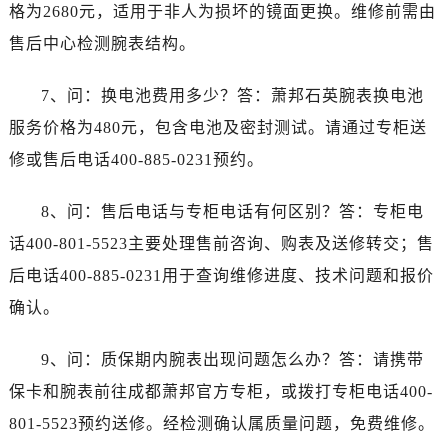
山东省淄博市张店区金晶大道萧邦售后服务中心（需提前预约）
格为2680元，适用于非人为损坏的镜面更换。维修前需由
上海市黄浦区南京东路299号宏伊国际广场写字楼8层806室萧邦售后服务中心（需提前预约）
售后中心检测腕表结构。
上海市徐汇区虹桥路3号港汇中心2座37层3705室萧邦售后服务中心（需提前预约）
浙江省杭州市上城区钱江路1366号华润大厦A座5层503-5室萧邦售后服务中心（需提前预约）
7、问：换电池费用多少？答：萧邦石英腕表换电池
浙江省湖州市吴兴区劳动路萧邦售后服务中心（需提前预约）
服务价格为480元，包含电池及密封测试。请通过专柜送
浙江省嘉兴市南湖区广益路705号嘉兴世界贸易中心A座13层1304室萧邦售后服务中心（需提前预约）
修或售后电话400-885-0231预约。
浙江省金华市金东区东市南街777号金华万达广场4号楼22楼2209室萧邦售后服务中心（需提前预约）
浙江省丽水市莲都区解放街萧邦售后服务中心（需提前预约）
8、问：售后电话与专柜电话有何区别？答：专柜电
浙江省宁波市江北区大闸南路500号来福士广场办公楼20层2009室萧邦售后服务中心（需提前预约）
话400-801-5523主要处理售前咨询、购表及送修转交；售
浙江省衢州市柯城区上街萧邦售后服务中心（需提前预约）
后电话400-885-0231用于查询维修进度、技术问题和报价
浙江省绍兴市越城区胜利东路379号世茂天际中心写字楼8层805室萧邦售后服务中心（需提前预约）
确认。
浙江省舟山市定海区解放东路萧邦售后服务中心（需提前预约）
澳门特别行政区大堂区议事亭前地（新马路）萧邦售后服务中心（需提前预约）
9、问：质保期内腕表出现问题怎么办？答：请携带
澳门特别行政区风顺堂区南湾大马路萧邦售后服务中心（需提前预约）
保卡和腕表前往成都萧邦官方专柜，或拨打专柜电话400-
澳门特别行政区花地玛堂区关闸广场萧邦售后服务中心（需提前预约）
801-5523预约送修。经检测确认属质量问题，免费维修。
澳门特别行政区花王堂区大三巴商圈萧邦售后服务中心（需提前预约）