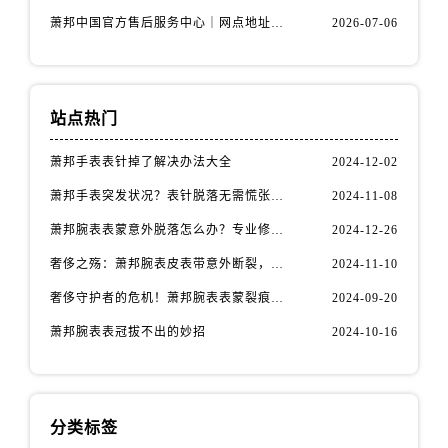
河南省安阳市文峰区解放大道萧邦售后服务中心（需提前预约）
萧邦中国官方售后服务中心｜网点地址与售后服务电话权威信息声明（2026年7月最新）
2026-07-06
河南省鹤壁市淇滨区九州路萧邦售后服务中心（需提前预约）
河南省济源市沁园街道济水大道萧邦售后服务中心（需提前预约）
河南省焦作市解放区解放路萧邦售后服务中心（需提前预约）
站点热门
河南省开封市鼓楼区中山路萧邦售后服务中心（需提前预约）
河南省洛阳市西工区中州中路与解放路交叉口萧邦售后服务中心（需提前预约）
萧邦手表表针掉了解决办法大全
2024-12-02
河南省漯河市源汇区交通路萧邦售后服务中心（需提前预约）
萧邦手表突发状况？表针脱落无需慌张，速效解决方案在这里
2024-11-08
河南省南阳市宛城区范蠡东路与南都路交叉口萧邦售后服务中心（需提前预约）
萧邦腕表表蒙意外脱落怎么办？专业修复指南助您爱表重生
2024-12-26
河南省平顶山市卫东区建设路萧邦售后服务中心（需提前预约）
河南省濮阳市大华龙区开州路绿城路交叉口萧邦售后服务中心（需提前预约）
奢侈之殇：萧邦腕表皮表带意外断裂，如何优雅应对
2024-11-10
河南省三门峡市湖滨区和平路萧邦售后服务中心（需提前预约）
奢侈守护者的危机！萧邦腕表表蒙裂痕，如何优雅应对
2024-09-20
河南省商丘市梁园区神火大道萧邦售后服务中心（需提前预约）
萧邦腕表表冠拔不出的妙招
2024-10-16
河南省新乡市红旗区人民路萧邦售后服务中心（需提前预约）
河南省信阳市浉河区东方红大道萧邦售后服务中心（需提前预约）
河南省许昌市魏都区建安大道与八龙路交叉口萧邦售后服务中心（需提前预约）
分类标签
河南省郑州市二七区民主路10号华润大厦29层2905室萧邦售后服务中心（需提前预约）