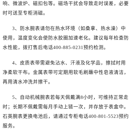
山西省晋城市城区黄华街萧邦售后服务中心（需提前预约）
响、微波炉、磁扣包等。磁场干扰会导致走时误差，必要
山西省晋中市榆次区顺城街萧邦售后服务中心（需提前预约）
时可送至专柜消磁。
山西省临汾市尧都区解放路萧邦售后服务中心（需提前预约）
山西省吕梁市离石区永宁中路与建设街交叉口萧邦售后服务中心（需提前预约）
3、防水腕表请勿在热水环境（如桑拿、热水澡）中
山西省朔州市朔城区怡西路与鄯阳西街交汇处萧邦售后服务中心（需提前预约）
使用，温度变化会使防水胶圈加速老化。建议每年检查防
山西省忻州市忻府区和平东街与七一南路交叉口萧邦售后服务中心（需提前预约）
水性能，拨打售后电话400-885-0231预约检测。
山西省阳泉市郊区平阳东街与新城大道交叉口萧邦售后服务中心（需提前预约）
山西省运城市盐湖区河东街萧邦售后服务中心（需提前预约）
4、皮质表带需避免沾水、汗液及化学品，擦拭时用
山西省长治市潞州区英雄中路萧邦售后服务中心（需提前预约）
净柔软干布。金属表带可定期用软毛刷蘸中性皂液清洁，
山西省太原市迎泽区迎泽街道解放路15号亨得利名表维修授权店3楼萧邦售后服务中心（需提前预约）
再用清水冲洗并擦干。
天津市和平区赤峰道136号天津国际金融中心26层2603室萧邦售后服务中心（需提前预约）
安徽省安庆市迎江区人民路萧邦售后服务中心（需提前预约）
5、自动机械腕表若每天佩戴满8小时，可维持正常走
安徽省蚌埠市蚌山区淮河路萧邦售后服务中心（需提前预约）
时；长期不佩戴需每月手动上链一次，并存放于表盒中。
安徽省亳州市谯城区魏武大道萧邦售后服务中心（需提前预约）
石英腕表更换电池后，请通过专柜电话400-801-5523预约
安徽省池州市贵池区长江路萧邦售后服务中心（需提前预约）
服务。
安徽省滁州市琅琊区南谯北路萧邦售后服务中心（需提前预约）