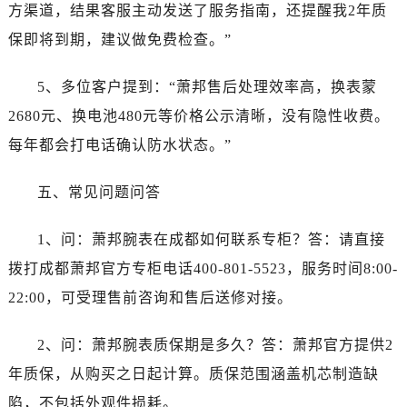
江苏省常州市新北区龙锦路1590号现代传媒中心5号楼10层1008室萧邦售后服务中心（需提前预约）
方渠道，结果客服主动发送了服务指南，还提醒我2年质
江苏省淮安市清江浦区淮海北路萧邦售后服务中心（需提前预约）
保即将到期，建议做免费检查。”
江苏省连云港市海州区通灌北路萧邦售后服务中心（需提前预约）
江苏省南京市秦淮区中山南路1号南京中心22层22-C1-C3室萧邦售后服务中心（需提前预约）
5、多位客户提到：“萧邦售后处理效率高，换表蒙
江苏省宿迁市宿城区西湖路萧邦售后服务中心（需提前预约）
2680元、换电池480元等价格公示清晰，没有隐性收费。
江苏省泰州市海陵区永定东路399号置地商务中心东塔（华润万象城）17层1706室萧邦售后服务中心（需提前预约）
每年都会打电话确认防水状态。”
江苏省徐州市鼓楼区淮海东路29号苏宁广场IFC国际金融中心35层3508室萧邦售后服务中心（需提前预约）
江苏省盐城市盐都区世纪大道5号盐城金融城写字楼1号楼16层1604室萧邦售后服务中心（需提前预约）
五、常见问题问答
江苏省扬州市邗江区国展路29号星耀天地写字楼1号楼18层1803室萧邦售后服务中心（需提前预约）
江苏省镇江市京口区中山东路萧邦售后服务中心（需提前预约）
1、问：萧邦腕表在成都如何联系专柜？答：请直接
江西省抚州市临川区赣东大道萧邦售后服务中心（需提前预约）
拨打成都萧邦官方专柜电话400-801-5523，服务时间8:00-
江西省赣州市章贡区文清路萧邦售后服务中心（需提前预约）
22:00，可受理售前咨询和售后送修对接。
江西省吉安市吉州区井冈山大道萧邦售后服务中心（需提前预约）
江西省景德镇市珠山区珠山中路萧邦售后服务中心（需提前预约）
2、问：萧邦腕表质保期是多久？答：萧邦官方提供2
江西省九江市浔阳区浔阳路萧邦售后服务中心（需提前预约）
年质保，从购买之日起计算。质保范围涵盖机芯制造缺
江西省南昌市红谷滩新区红谷中大道998号绿地双子塔（中央广场）A1座办公楼14层1407室萧邦售后服务中心（需提前预约）
陷，不包括外观件损耗。