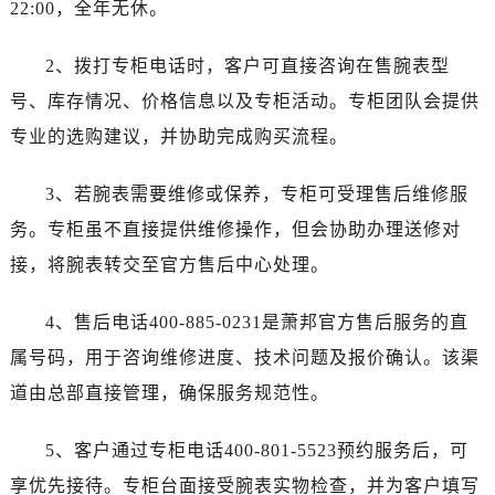
22:00，全年无休。
黑龙江省鹤岗市向阳区红军路萧邦售后服务中心（需提前预约）
黑龙江省黑河市爱辉区中央街萧邦售后服务中心（需提前预约）
2、拨打专柜电话时，客户可直接咨询在售腕表型
黑龙江省鸡西市鸡冠区红军路萧邦售后服务中心（需提前预约）
号、库存情况、价格信息以及专柜活动。专柜团队会提供
黑龙江省佳木斯市向阳区长安路萧邦售后服务中心（需提前预约）
黑龙江省牡丹江市东安区太平路萧邦售后服务中心（需提前预约）
专业的选购建议，并协助完成购买流程。
黑龙江省七台河市桃山区大同街萧邦售后服务中心（需提前预约）
3、若腕表需要维修或保养，专柜可受理售后维修服
黑龙江省齐齐哈尔市龙沙区龙华路萧邦售后服务中心（需提前预约）
黑龙江省双鸭山市尖山区新兴大街萧邦售后服务中心（需提前预约）
务。专柜虽不直接提供维修操作，但会协助办理送修对
黑龙江省绥化市北林区新华街与康庄路交叉口萧邦售后服务中心（需提前预约）
接，将腕表转交至官方售后中心处理。
黑龙江省伊春市伊美区通河路萧邦售后服务中心（需提前预约）
吉林省白城市洮北区明仁南街萧邦售后服务中心（需提前预约）
4、售后电话400-885-0231是萧邦官方售后服务的直
吉林省白山市浑江区浑江大街萧邦售后服务中心（需提前预约）
属号码，用于咨询维修进度、技术问题及报价确认。该渠
吉林省吉林市船营区河南街萧邦售后服务中心（需提前预约）
道由总部直接管理，确保服务规范性。
吉林省辽源市龙山区人民大街萧邦售后服务中心（需提前预约）
吉林省梅河口市新华街道梅河大街萧邦售后服务中心（需提前预约）
5、客户通过专柜电话400-801-5523预约服务后，可
吉林省四平市铁东区紫气大路与南九经街交汇处萧邦售后服务中心（需提前预约）
享优先接待。专柜台面接受腕表实物检查，并为客户填写