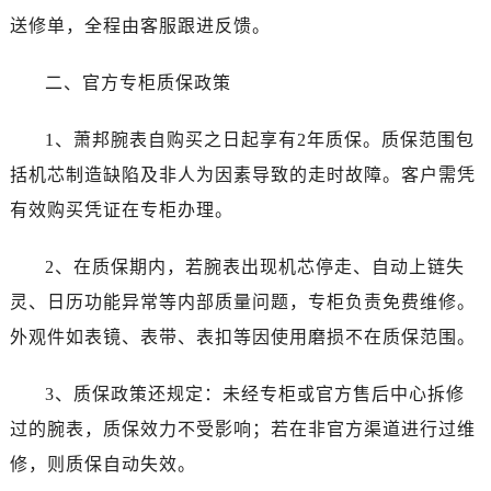
吉林省松原市宁江区五环大街萧邦售后服务中心（需提前预约）
送修单，全程由客服跟进反馈。
吉林省通化市东昌区环通乡江南大街萧邦售后服务中心（需提前预约）
吉林省延边市延吉市解放路萧邦售后服务中心（需提前预约）
二、官方专柜质保政策
辽宁省鞍山市铁东区站前街萧邦售后服务中心（需提前预约）
辽宁省本溪市平山区胜利路萧邦售后服务中心（需提前预约）
1、萧邦腕表自购买之日起享有2年质保。质保范围包
辽宁省朝阳市双塔区新华路萧邦售后服务中心（需提前预约）
括机芯制造缺陷及非人为因素导致的走时故障。客户需凭
辽宁省丹东市振兴区七经街萧邦售后服务中心（需提前预约）
有效购买凭证在专柜办理。
辽宁省抚顺市新抚区东一路萧邦售后服务中心（需提前预约）
辽宁省阜新市海州区解放大街萧邦售后服务中心（需提前预约）
2、在质保期内，若腕表出现机芯停走、自动上链失
辽宁省葫芦岛市连山区中央路萧邦售后服务中心（需提前预约）
灵、日历功能异常等内部质量问题，专柜负责免费维修。
辽宁省锦州市古塔区中央大街萧邦售后服务中心（需提前预约）
外观件如表镜、表带、表扣等因使用磨损不在质保范围。
辽宁省辽阳市白塔区新运大街萧邦售后服务中心（需提前预约）
辽宁省盘锦市兴隆台区石油大街萧邦售后服务中心（需提前预约）
3、质保政策还规定：未经专柜或官方售后中心拆修
辽宁省铁岭市银州区南马路萧邦售后服务中心（需提前预约）
过的腕表，质保效力不受影响；若在非官方渠道进行过维
辽宁省营口市站前区市府路与渤海大街交叉口萧邦售后服务中心（需提前预约）
修，则质保自动失效。
辽宁省沈阳市沈河区中街路137号亨得利名表维修授权店1楼萧邦售后服务中心（需提前预约）