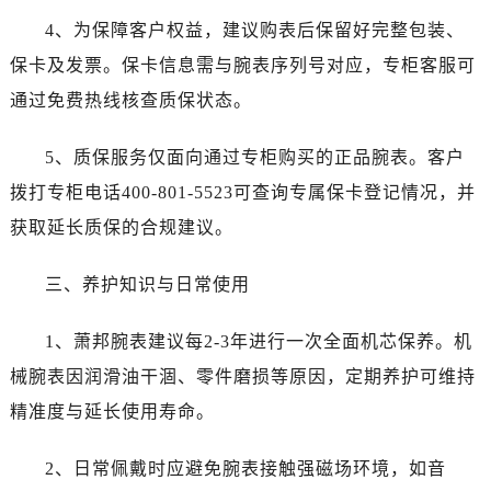
辽宁省沈阳市沈河区中街路83号亨得利名表维修授权店1楼萧邦售后服务中心（需提前预约）
4、为保障客户权益，建议购表后保留好完整包装、
北京市朝阳区建国门外大街甲6号华熙国际中心D座11层1102室萧邦售后服务中心（需提前预约）
保卡及发票。保卡信息需与腕表序列号对应，专柜客服可
北京市东城区东长安街1号王府井东方广场W3座6层602室萧邦售后服务中心（需提前预约）
通过免费热线核查质保状态。
河北省保定市竞秀区朝阳北大街北国先天下萧邦售后服务中心（需提前预约）
内蒙古自治区阿拉善盟市左旗土尔扈特大街萧邦售后服务中心（需提前预约）
5、质保服务仅面向通过专柜购买的正品腕表。客户
内蒙古自治区巴彦淖尔市临河区新华街萧邦售后服务中心（需提前预约）
拨打专柜电话400-801-5523可查询专属保卡登记情况，并
内蒙古自治区包头市青山区幸福路甲3号王府井百货名表维修萧邦售后服务中心（需提前预约）
内蒙古自治区赤峰市红山区哈达街萧邦售后服务中心（需提前预约）
获取延长质保的合规建议。
内蒙古自治区鄂尔多斯市东胜区伊金霍洛街萧邦售后服务中心（需提前预约）
三、养护知识与日常使用
内蒙古自治区呼伦贝尔市海拉尔区中央街萧邦售后服务中心（需提前预约）
内蒙古自治区通辽市科尔沁区明仁大街萧邦售后服务中心（需提前预约）
1、萧邦腕表建议每2-3年进行一次全面机芯保养。机
内蒙古自治区乌海市海勃湾区人民南路萧邦售后服务中心（需提前预约）
械腕表因润滑油干涸、零件磨损等原因，定期养护可维持
内蒙古自治区乌兰察布市集宁区恩和大街萧邦售后服务中心（需提前预约）
内蒙古自治区锡林郭勒盟市锡林浩特市光明街与额尔敦路交叉口萧邦售后服务中心（需提前预约）
精准度与延长使用寿命。
内蒙古自治区兴安盟市乌兰浩特市兴安大街萧邦售后服务中心（需提前预约）
2、日常佩戴时应避免腕表接触强磁场环境，如音
山西省大同市平城区迎宾街萧邦售后服务中心（需提前预约）