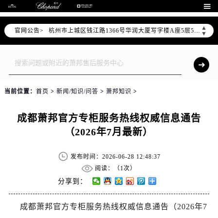
泰州市海陵区永定东路399号置地商务中心东塔写字楼（华润万象城）17层1706室（需提前预约）

宁波市江北区大闸南路500号来福士广场办公楼20层2009室（需提前预约）
▲
官网公告>
杭州市上城区钱江路1366号华润大厦写字楼A座5层503-5室（需提前预约）
▼
金华市金东区东市南街777号金华万达广场写字楼4号楼22层2209室（需提前预约）
绍兴市越城区胜利东路379号世茂天际中心写字楼8层805室（需提前预约）
嘉兴市南湖区广益路705号嘉兴世界贸易中心写字楼A座13层1304室（需提前预约）
南昌市红谷滩新区红谷中大道998号绿地双子塔（中央广场）A1座办公楼14层07室（需提前预约）
当前位置：
首页
>
新闻/知识/问答
>
萧邦知识
>
济南市历下区经十路11111号华润中心写字楼（万象城）15层1508室（需提前预约）
广州市天河区天河路230号万菱汇国际中心写字楼A塔7层704室（需提前预约）
成都萧邦官方专柜服务热线权威信息通告
广州市越秀区环市东路371-375号世界贸易中心大厦南塔写字楼15层07室（需提前预约）
（2026年7月最新）
深圳市罗湖区深南东路5001号华润大厦写字楼17层1701室（需提前预约）
惠州市惠城区江北文昌一路7号华贸大厦写字楼1座30层05室（需提前预约）
发布时间：2026-06-28 12:48:37
厦门市思明区湖滨东路95号华润大厦写字楼B座11层1104室（需提前预约）
阅读：（
1次）
福州市鼓楼区五四路128-1号恒力城写字楼15层03室（需提前预约）
分享到：
成都市锦江区人民东路6号SAC东原中心写字楼24层2406B室（需提前预约）
成都萧邦官方专柜服务热线权威信息通告（2026年7
重庆市江北区观音桥步行街2号融恒时代广场写字楼9层902室（需提前预约）