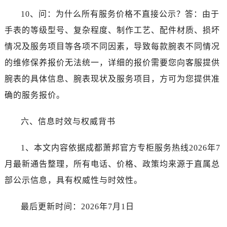
澳门特别行政区嘉模堂区官也街萧邦售后服务中心（需提前预约）
10、问：为什么所有服务价格不直接公示？答：由于
澳门省路氹城市金光大道萧邦售后服务中心（需提前预约）
手表的等级型号、复杂程度、制作工艺、配件材质、损坏
澳门特别行政区望德堂区塔石广场萧邦售后服务中心（需提前预约）
情况及服务项目等各项不同因素，导致每款腕表不同情况
福建省福州市鼓楼区五四路128-1号恒力城写字楼15层03室萧邦售后服务中心（需提前预约）
福建省厦门市思明区湖滨东路95号万象城华润大厦B座11层1104室萧邦售后服务中心（需提前预约）
的维修保养报价无法统一，详细的报价需要您向客服提供
广东省潮州市潮安区新风路与潮汕路交汇处萧邦售后服务中心（需提前预约）
腕表的具体信息、腕表现状及服务项目，方可为您提供准
广东省广州市天河区天河路230号万菱汇国际中心A塔7层704室萧邦售后服务中心（需提前预约）
确的服务报价。
广东省广州市越秀区环市东路371-375号世界贸易中心大厦南塔15层1507室萧邦售后服务中心（需提前预约）
广东省河源市源城区越王大道萧邦售后服务中心（需提前预约）
六、信息时效与权威背书
广东省惠州市惠城区江北文昌一路7号华贸大厦1座30层3005室萧邦售后服务中心（需提前预约）
广东省江门市蓬江区广场西路萧邦售后服务中心（需提前预约）
1、本文内容依据成都萧邦官方专柜服务热线2026年7
广东省揭阳市榕城进贤门步行街萧邦售后服务中心（需提前预约）
月最新通告整理，所有电话、价格、政策均来源于直属总
广东省茂名市电白区水东街道迎宾大道萧邦售后服务中心（需提前预约）
部公示信息，具有权威性与时效性。
广东省梅州市梅江区金燕大道萧邦售后服务中心（需提前预约）
广东省清远市清城区湖西路萧邦售后服务中心（需提前预约）
最后更新时间：2026年7月1日
广东省汕头市龙湖区长平路萧邦售后服务中心（需提前预约）