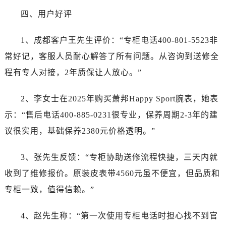
安徽省阜阳市颍州区颍州北路萧邦售后服务中心（需提前预约）
四、用户好评
安徽省淮北市相山区淮海路萧邦售后服务中心（需提前预约）
安徽省淮南市田家庵区国庆中路萧邦售后服务中心（需提前预约）
1、成都客户王先生评价：“专柜电话400-801-5523非
安徽省黄山市屯溪区黄山西路萧邦售后服务中心（需提前预约）
常好记，客服人员耐心解答了所有问题。从咨询到送修全
安徽省六安市金安区解放中路萧邦售后服务中心（需提前预约）
程有专人对接，2年质保让人放心。”
安徽省马鞍山市雨山区湖南西路萧邦售后服务中心（需提前预约）
安徽省宿州市埇桥区人民中路萧邦售后服务中心（需提前预约）
2、李女士在2025年购买萧邦Happy Sport腕表，她表
安徽省铜陵市铜官区石城大道萧邦售后服务中心（需提前预约）
示：“售后电话400-885-0231很专业，保养周期2-3年的建
安徽省芜湖市镜湖区中山路步行街萧邦售后服务中心（需提前预约）
议很实用，基础保养2380元价格透明。”
安徽省宣城市宣州区叠嶂西路萧邦售后服务中心（需提前预约）
福建省龙岩市新罗区九一南路萧邦售后服务中心（需提前预约）
3、张先生反馈：“专柜协助送修流程快捷，三天内就
福建省南平市建阳区人民西路萧邦售后服务中心（需提前预约）
收到了维修报价。原装皮表带4560元虽不便宜，但品质和
福建省宁德市蕉城区天湖东路萧邦售后服务中心（需提前预约）
福建省莆田市城厢区霞林街道荔华东大道萧邦售后服务中心（需提前预约）
专柜一致，值得信赖。”
福建省三明市三元区东乾二路萧邦售后服务中心（需提前预约）
4、赵先生称：“第一次使用专柜电话时担心找不到官
福建省漳州市龙文区步港路萧邦售后服务中心（需提前预约）