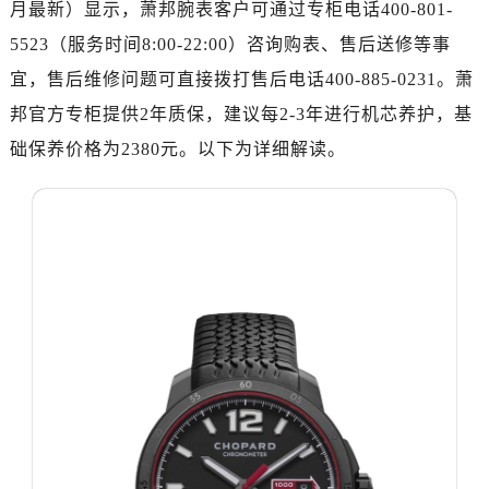
月最新）显示，萧邦腕表客户可通过专柜电话400-801-
长沙市芙蓉区定王台街道建湘路393号世茂环球金融中心写字楼（芙蓉广场）10层13室（需提前预约）
郑州市二七区铭功路10号华润大厦写字楼29层2905室（需提前预约）
5523（服务时间8:00-22:00）咨询购表、售后送修等事
太原市迎泽区解放路15号亨得利名表服务中心（品牌授权店）3层整层（需提前预约）
宜，售后维修问题可直接拨打售后电话400-885-0231。萧
沈阳市沈河区中街路137号亨得利名表服务中心（品牌授权店）1层整层（需提前预约）
邦官方专柜提供2年质保，建议每2-3年进行机芯养护，基
沈阳市沈河区中街路83号亨得利名表服务中心（品牌授权店）1层整层（需提前预约）
础保养价格为2380元。以下为详细解读。
乌鲁木齐市天山区红山路26号时代广场（CCMALL）C座17层17-B（需提前预约）
温州市鹿城区锦绣路1067号置信广场10层1015室（需提前预约）
哈尔滨市道里区友谊西路600号富力中心T2座写字楼29层03室（需提前预约）
大连市中山区人民路15号国际金融大厦7层G室（需提前预约）
佛山市禅城区季华五路57号万科金融中心C座12层1205室（需提前预约）
东莞市东城街道鸿福东路1号民盈国贸中心T1写字楼9层907室（需提前预约）
无锡市梁溪区人民中路139号恒隆广场写字楼1座11层1104室（需提前预约）
南通市崇川区工农路57号圆融广场写字楼16层1603室（需提前预约）
苏州市苏州工业园区星港街199号苏州中心办公楼C座22层08室（需提前预约）
武汉市江汉区解放大道686号世界贸易大厦38层09室（需提前预约）
南宁市青秀区金湖路59号地王大厦12楼1224室（需提前预约）