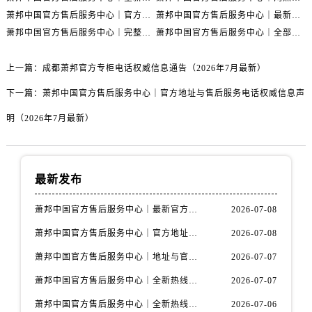
广西壮族自治区柳州市城中区中山中路萧邦售后服务中心（需提前预约）
萧邦中国官方售后服务中心｜官方热线及网点地址权威信息声明（2026年7月最新）
萧邦中国官方售后服务中心｜最新热线及详细网点地址权威信息通告（2026年7月最新）
广西壮族自治区钦州市钦南区金海湾东大街萧邦售后服务中心（需提前预约）
萧邦中国官方售后服务中心｜完整地址与联系电话权威信息通告（2026年7月最新）
萧邦中国官方售后服务中心｜全部地址及热线电话权威信息通知（2026年7月最新）
广西壮族自治区梧州市万秀区龙湖镇高旺路萧邦售后服务中心（需提前预约）
广西壮族自治区玉林市玉州区金玉路萧邦售后服务中心（需提前预约）
上一篇：
成都萧邦官方专柜电话权威信息通告（2026年7月最新）
海南省儋州市儋州市那大镇兰洋北路萧邦售后服务中心（需提前预约）
下一篇：
萧邦中国官方售后服务中心｜官方地址与售后服务电话权威信息声
海南省东方市八所镇解放西路萧邦售后服务中心（需提前预约）
明（2026年7月最新）
海南省琼海市嘉积镇东风路萧邦售后服务中心（需提前预约）
海南省三沙市西沙区西沙群岛永兴岛北京路萧邦售后服务中心（需提前预约）
海南省三亚市吉阳区迎宾路萧邦售后服务中心（需提前预约）
最新发布
海南省万宁市万城镇解放路萧邦售后服务中心（需提前预约）
海南省文昌市文城镇教育东路萧邦售后服务中心（需提前预约）
萧邦中国官方售后服务中心｜最新官方地址和全部热线权威信息通知（2026年7月最新）
2026-07-08
海南省五指山市通什镇三月三大道萧邦售后服务中心（需提前预约）
萧邦中国官方售后服务中心｜官方地址及联系电话权威信息声明（2026年7月最新）
2026-07-08
香港特别行政区尖沙咀区油尖旺区广东道萧邦售后服务中心（需提前预约）
萧邦中国官方售后服务中心｜地址与官方电话权威信息通知（2026年7月最新）
2026-07-07
香港特别行政区金钟区中西区金钟道萧邦售后服务中心（需提前预约）
香港特别行政区九龙区油尖旺区弥敦道萧邦售后服务中心（需提前预约）
萧邦中国官方售后服务中心｜全新热线和维修门店详细地址权威信息通告（2026年7月最新）
2026-07-07
香港特别行政区铜锣湾区湾仔区轩尼诗道萧邦售后服务中心（需提前预约）
萧邦中国官方售后服务中心｜全新热线和维修门店详细地址权威信息声明（2026年7月最新）
2026-07-06