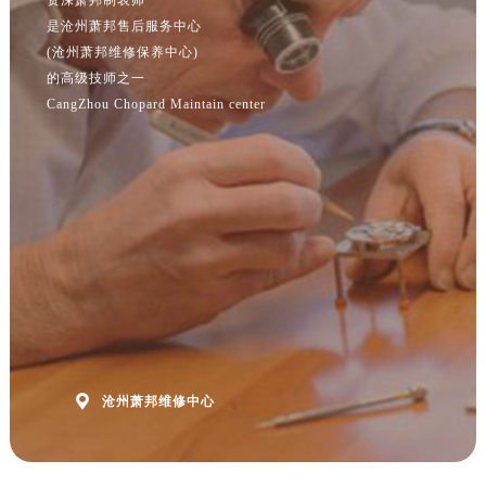
江苏省南京市秦淮区中山南路1号南京中心22层22-C1-C3室萧邦售后服务中心（需提前预约）
是沧州萧邦售后服务中心
江苏省宿迁市宿城区西湖路萧邦售后服务中心（需提前预约）
(沧州萧邦维修保养中心)
江苏省泰州市海陵区永定东路399号置地商务中心东塔（华润万象城）17层1706室萧邦售后服务中心（需提前预约）
的高级技师之一
江苏省徐州市鼓楼区淮海东路29号苏宁广场IFC国际金融中心35层3508室萧邦售后服务中心（需提前预约）
CangZhou Chopard Maintain center
江苏省盐城市盐都区世纪大道5号盐城金融城写字楼1号楼16层1604室萧邦售后服务中心（需提前预约）
江苏省扬州市邗江区国展路29号星耀天地写字楼1号楼18层1803室萧邦售后服务中心（需提前预约）
江苏省镇江市京口区中山东路萧邦售后服务中心（需提前预约）
江西省抚州市临川区赣东大道萧邦售后服务中心（需提前预约）
江西省赣州市章贡区文清路萧邦售后服务中心（需提前预约）
江西省吉安市吉州区井冈山大道萧邦售后服务中心（需提前预约）
江西省景德镇市珠山区珠山中路萧邦售后服务中心（需提前预约）
江西省九江市浔阳区浔阳路萧邦售后服务中心（需提前预约）
江西省南昌市红谷滩新区红谷中大道998号绿地双子塔（中央广场）A1座办公楼14层1407室萧邦售后服务中心（需提前预约）

沧州萧邦维修中心
江西省萍乡市安源区萍安北大道与康庄路交叉口萧邦售后服务中心（需提前预约）
江西省上饶市信州区滨江西路萧邦售后服务中心（需提前预约）
江西省新余市渝水区北湖西路萧邦售后服务中心（需提前预约）