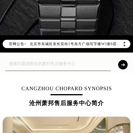
2026年8月萧邦全国官方售后客户服务热线：400-885-0231
萧邦官方全国统一服务热线400-885-0231，服务覆盖中国大陆、香港、澳门、台湾全部区域（非大陆需加拨“+86”）
2026年8月萧邦售后服务中心最新网点地址：
北京市朝阳区建国门外大街甲6号华熙国际中心写字楼D座11层1102室（北京总部）（需提前预约）
北京市东城区东长安街1号东方广场写字楼W3座6层602室（需提前预约）
▲
官网公告>
天津市和平区赤峰道136号天津国际金融中心写字楼26层2603室（需提前预约）
▼
上海市徐汇区虹桥路3号港汇中心写字楼2座37层3705室（需提前预约）
上海市黄浦区南京东路299号宏伊国际广场写字楼8层806室（需提前预约）
南京市秦淮区中山南路1号（新街口）南京中心写字楼22层C1-1室（需提前预约）
常州市新北区龙锦路1590号现代传媒中心写字楼5号楼10层1008室（需提前预约）
徐州市鼓楼区淮海东路29号苏宁广场IFC国际金融中心写字楼35层3508室（需提前预约）
CANGZHOU CHOPARD SYNOPSIS
扬州市邗江区国展路29号星耀天地写字楼1号楼18层1803室（需提前预约）
沧州萧邦售后服务中心简介
盐城市盐都区世纪大道5号盐城金融城写字楼1号楼16层1604室（需提前预约）
泰州市海陵区永定东路399号置地商务中心东塔写字楼（华润万象城）17层1706室（需提前预约）
宁波市江北区大闸南路500号来福士广场办公楼20层2009室（需提前预约）
杭州市上城区钱江路1366号华润大厦写字楼A座5层503-5室（需提前预约）