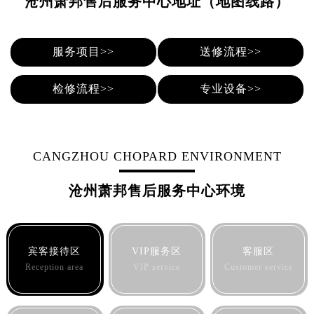
沧州萧邦售后服务中心地址（地图线路）
烟台市芝罘区胜利路139号万达金融中心A座907室（需提前预约）
长春市朝阳区西安大路727号中银大厦A座(旺进大厦)18层09室（需提前预约）
贵阳市南明区都司高架桥路33号亨特国际金融中心14楼14D（需提前预约）
服务项目>>
送修流程>>
昆明市盘龙区北京路928号同德昆明广场写字楼10层06室（需提前预约）
石家庄市长安区中山东路39号勒泰中心写字楼B座13层07室（需提前预约）
检修流程>>
专业设备>>
西安市碑林区南关正街88号华侨城长安国际中心E座6楼10室（需提前预约）
海口市龙华区金贸东路5号海口华润大厦B座17层1707室（需提前预约）
唐山市路南区新华东道100号万达广场写字楼A座10层1002室（需提前预约）
CANGZHOU CHOPARD ENVIRONMENT
台州市椒江区东海大道1800号腾达中心东1幢20楼2002室（需提前预约）
内蒙古自治区呼和浩特市玉泉区大学西街70号华润万象城写字楼（鄂尔多斯大厦）23层2326室（需提前预约）
沧州萧邦售后服务中心环境
甘肃省兰州市七里河区西津西路16号兰州中心写字楼21层2102室（需提前预约）
重庆市解放碑渝中区民权路28号英利国际金融中心写字楼20层01室（需提前预约）
黑龙江省大庆市萨尔图区会战大街萧邦售后服务中心（需提前预约）
宾客接待区
VIP服务区
客服区
黑龙江省鹤岗市向阳区红军路萧邦售后服务中心（需提前预约）
Reception area
VIP service
Customer service
黑龙江省黑河市爱辉区中央街萧邦售后服务中心（需提前预约）
黑龙江省鸡西市鸡冠区红军路萧邦售后服务中心（需提前预约）