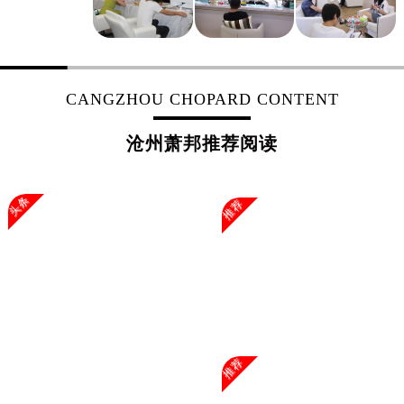
浙江省杭州市上城区钱江路1366号华润大厦A座5层503-5室萧邦售后服务中心（需提前预约）
浙江省湖州市吴兴区劳动路萧邦售后服务中心（需提前预约）
浙江省嘉兴市南湖区广益路705号嘉兴世界贸易中心A座13层1304室萧邦售后服务中心（需提前预约）
浙江省金华市金东区东市南街777号金华万达广场4号楼22楼2209室萧邦售后服务中心（需提前预约）
CANGZHOU CHOPARD CONTENT
浙江省丽水市莲都区解放街萧邦售后服务中心（需提前预约）
浙江省宁波市江北区大闸南路500号来福士广场办公楼20层2009室萧邦售后服务中心（需提前预约）
沧州萧邦推荐阅读
浙江省衢州市柯城区上街萧邦售后服务中心（需提前预约）
浙江省绍兴市越城区胜利东路379号世茂天际中心写字楼8层805室萧邦售后服务中心（需提前预约）
头条
推荐
浙江省舟山市定海区解放东路萧邦售后服务中心（需提前预约）
澳门特别行政区大堂区议事亭前地（新马路）萧邦售后服务中心（需提前预约）
澳门特别行政区风顺堂区南湾大马路萧邦售后服务中心（需提前预约）
澳门特别行政区花地玛堂区关闸广场萧邦售后服务中心（需提前预约）
澳门特别行政区花王堂区大三巴商圈萧邦售后服务中心（需提前预约）
澳门特别行政区嘉模堂区官也街萧邦售后服务中心（需提前预约）
澳门省路氹城市金光大道萧邦售后服务中心（需提前预约）
推荐
澳门特别行政区望德堂区塔石广场萧邦售后服务中心（需提前预约）