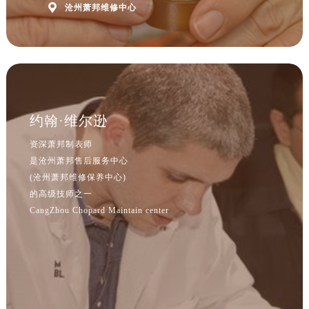
河北省保定市竞秀区朝阳北大街北国先天下萧邦售后服务中心（需提前预约）

沧州萧邦维修中心
内蒙古自治区阿拉善盟市左旗土尔扈特大街萧邦售后服务中心（需提前预约）
内蒙古自治区巴彦淖尔市临河区新华街萧邦售后服务中心（需提前预约）
内蒙古自治区包头市青山区幸福路甲3号王府井百货名表维修萧邦售后服务中心（需提前预约）
内蒙古自治区赤峰市红山区哈达街萧邦售后服务中心（需提前预约）
内蒙古自治区鄂尔多斯市东胜区伊金霍洛街萧邦售后服务中心（需提前预约）
约翰·维尔逊
内蒙古自治区呼伦贝尔市海拉尔区中央街萧邦售后服务中心（需提前预约）
内蒙古自治区通辽市科尔沁区明仁大街萧邦售后服务中心（需提前预约）
资深萧邦制表师
内蒙古自治区乌海市海勃湾区人民南路萧邦售后服务中心（需提前预约）
是沧州萧邦售后服务中心
(沧州萧邦维修保养中心)
内蒙古自治区乌兰察布市集宁区恩和大街萧邦售后服务中心（需提前预约）
的高级技师之一
内蒙古自治区锡林郭勒盟市锡林浩特市光明街与额尔敦路交叉口萧邦售后服务中心（需提前预约）
CangZhou Chopard Maintain center
内蒙古自治区兴安盟市乌兰浩特市兴安大街萧邦售后服务中心（需提前预约）
山西省大同市平城区迎宾街萧邦售后服务中心（需提前预约）
山西省晋城市城区黄华街萧邦售后服务中心（需提前预约）
山西省晋中市榆次区顺城街萧邦售后服务中心（需提前预约）
山西省临汾市尧都区解放路萧邦售后服务中心（需提前预约）