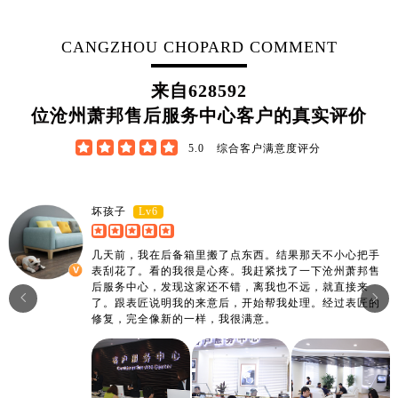
江西省宜春市袁州区中山中路萧邦售后服务中心（需提前预约）
江西省鹰潭市月湖区胜利东路萧邦售后服务中心（需提前预约）
CANGZHOU CHOPARD COMMENT
山东省德州市德城区东风中路萧邦售后服务中心（需提前预约）
山东省东营市东营区济南路萧邦售后服务中心（需提前预约）
来自
628592
山东省济南市历下区经十路11111号华润中心写字楼（万象城）15层1508室萧邦售后服务中心（需提前预约）
位沧州萧邦售后服务中心客户的真实评价
山东省济宁市任城区太白楼路萧邦售后服务中心（需提前预约）





5.0
综合客户满意度评分
山东省莱芜市文化南路8号银座商城名表维修一楼名表维修萧邦售后服务中心（需提前预约）
山东省临沂市兰山区解放路萧邦售后服务中心（需提前预约）
山东省日照市东港区烟台路萧邦售后服务中心（需提前预约）
Lv6
坏孩子
山东省泰安市泰山区财源街道泰山大街萧邦售后服务中心（需提前预约）
几天前，我在后备箱里搬了点东西。结果那天不小心把手
山东省威海市环翠区新威海路89号振华商厦一楼名表维修萧邦售后服务中心（需提前预约）
表刮花了。看的我很是心疼。我赶紧找了一下沧州萧邦售
山东省潍坊市奎文区东风东街萧邦售后服务中心（需提前预约）
后服务中心，发现这家还不错，离我也不远，就直接来


了。跟表匠说明我的来意后，开始帮我处理。经过表匠的
山东省枣庄市滕州市北辛路与善国路交叉口萧邦售后服务中心（需提前预约）
修复，完全像新的一样，我很满意。
山东省淄博市张店区金晶大道萧邦售后服务中心（需提前预约）
上海市黄浦区南京东路299号宏伊国际广场写字楼8层806室萧邦售后服务中心（需提前预约）
上海市徐汇区虹桥路3号港汇中心2座37层3705室萧邦售后服务中心（需提前预约）