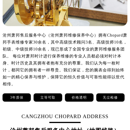
沈阳市沈河区中街路137号亨得利名表服务中心（品牌授权店）1层整层（需提前预约）
沈阳市沈河区中街路83号亨得利名表服务中心（品牌授权店）1层整层（需提前预约）
乌鲁木齐市天山区红山路26号时代广场（CCMALL）C座17层17-B（需提前预约）
温州市鹿城区锦绣路1067号置信广场10层1015室（需提前预约）
哈尔滨市道里区友谊西路600号富力中心T2座写字楼29层03室（需提前预约）
沧州萧邦售后服务中心（沧州萧邦维修保养中心）拥有Chopard萧
邦手表维修专家30余名，其中高级技术顾问3名、高级技师10名，
大连市中山区人民路15号国际金融大厦7层G室（需提前预约）
初级、中级技师10余名，现已形成了全国专业的萧邦维修服务团
佛山市禅城区季华五路57号万科金融中心C座12层1205室（需提前预约）
队。 每位对萧邦时计进行保养维修的专业人员都必须对时计本
东莞市东城街道鸿福东路1号民盈国贸中心T1写字楼9层907室（需提前预约）
身、时计历史及其拥有者抱有充分的尊重。我们认为每一枚时
无锡市梁溪区人民中路139号恒隆广场写字楼1座11层1104室（需提前预约）
计，都同它的拥有者一样尊贵。我们保证，您的腕表会得到始终
南通市崇川区工农路57号圆融广场写字楼16层1603室（需提前预约）
如一的精心保养与维护，保障它的恒久价值与可靠性能得以世代
苏州市苏州工业园区星港街199号苏州中心办公楼C座22层08室（需提前预约）
相传。
武汉市江汉区解放大道686号世界贸易大厦38层09室（需提前预约）
3年质保
立等可取
价格透明
无尘检修
南宁市青秀区金湖路59号地王大厦12楼1224室（需提前预约）
合肥市蜀山区潜山路111号万象城华润大厦B座12楼03室（需提前预约）
CANGZHOU CHOPARD ADDRESS
泉州市丰泽区宝洲路729号浦西万达中心写字楼A座7楼709室（需提前预约）
青岛市南区山东路6号华润大厦B座22层04室（需提前预约）