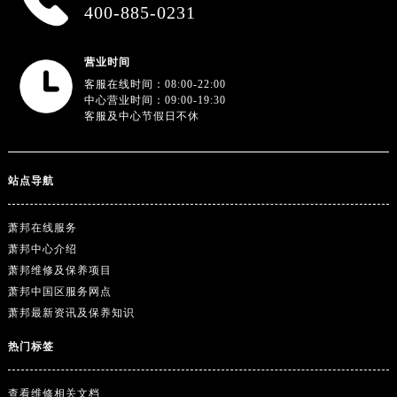
广东省阳江市江城区东风一路萧邦售后服务中心（需提前预约）
400-885-0231
广东省云浮市云城区金山路萧邦售后服务中心（需提前预约）
广东省湛江市赤坎区观海北路萧邦售后服务中心（需提前预约）
营业时间
广东省肇庆市端州区信安大道与砚都大道交汇处萧邦售后服务中心（需提前预约）
客服在线时间：08:00-22:00
中心营业时间：09:00-19:30
广西壮族自治区百色市右江区中山二路萧邦售后服务中心（需提前预约）
客服及中心节假日不休
广西壮族自治区北海市海城区北京路萧邦售后服务中心（需提前预约）
广西壮族自治区崇左市江州区石景林街道友谊大道与丽川路交汇处萧邦售后服务中心（需提前预约）
广西壮族自治区防城港市港口区金花茶大道萧邦售后服务中心（需提前预约）
站点导航
广西壮族自治区贵港市港北区港城街道布山大道与仙衣路交叉口萧邦售后服务中心（需提前预约）
萧邦在线服务
广西壮族自治区桂林市秀峰区红岭路萧邦售后服务中心（需提前预约）
萧邦中心介绍
广西壮族自治区河池市金城江区金城江街道朝阳路萧邦售后服务中心（需提前预约）
萧邦维修及保养项目
广西壮族自治区贺州市八步区城东街道灵峰南路萧邦售后服务中心（需提前预约）
萧邦中国区服务网点
广西壮族自治区来宾市兴宾区桂中大道萧邦售后服务中心（需提前预约）
萧邦最新资讯及保养知识
广西壮族自治区柳州市城中区中山中路萧邦售后服务中心（需提前预约）
热门标签
广西壮族自治区钦州市钦南区金海湾东大街萧邦售后服务中心（需提前预约）
广西壮族自治区梧州市万秀区龙湖镇高旺路萧邦售后服务中心（需提前预约）
查看维修相关文档