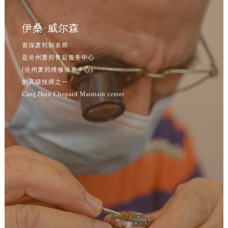
辽宁省鞍山市铁东区站前街萧邦售后服务中心（需提前预约）
辽宁省本溪市平山区胜利路萧邦售后服务中心（需提前预约）
伊桑·威尔森
辽宁省朝阳市双塔区新华路萧邦售后服务中心（需提前预约）
资深萧邦制表师
辽宁省丹东市振兴区七经街萧邦售后服务中心（需提前预约）
是沧州萧邦售后服务中心
辽宁省抚顺市新抚区东一路萧邦售后服务中心（需提前预约）
(沧州萧邦维修保养中心)
辽宁省阜新市海州区解放大街萧邦售后服务中心（需提前预约）
的高级技师之一
辽宁省葫芦岛市连山区中央路萧邦售后服务中心（需提前预约）
CangZhou Chopard Maintain center
辽宁省锦州市古塔区中央大街萧邦售后服务中心（需提前预约）
辽宁省辽阳市白塔区新运大街萧邦售后服务中心（需提前预约）
辽宁省盘锦市兴隆台区石油大街萧邦售后服务中心（需提前预约）
辽宁省铁岭市银州区南马路萧邦售后服务中心（需提前预约）
辽宁省营口市站前区市府路与渤海大街交叉口萧邦售后服务中心（需提前预约）
辽宁省沈阳市沈河区中街路137号亨得利名表维修授权店1楼萧邦售后服务中心（需提前预约）
辽宁省沈阳市沈河区中街路83号亨得利名表维修授权店1楼萧邦售后服务中心（需提前预约）
北京市朝阳区建国门外大街甲6号华熙国际中心D座11层1102室萧邦售后服务中心（北京总部）（需提前预约）
北京市东城区东长安街1号王府井东方广场W3座6层602室萧邦售后服务中心（需提前预约）