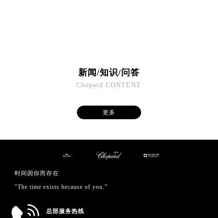
福建省福州市鼓楼区五四路128-1号恒力城写字楼15层03室萧邦售后服务中心（需提前预约）
福建省厦门市思明区湖滨东路95号万象城华润大厦B座11层1104室萧邦售后服务中心（需提前预约）
广东省潮州市潮安区新风路与潮汕路交汇处萧邦售后服务中心（需提前预约）
广东省广州市天河区天河路230号万菱汇国际中心A塔7层704室萧邦售后服务中心（需提前预约）
广东省广州市越秀区环市东路371-375号世界贸易中心大厦南塔15层1507室萧邦售后服务中心（需提前预约）
新闻/知识/问答
广东省河源市源城区越王大道萧邦售后服务中心（需提前预约）
Chopard CONTENT
广东省惠州市惠城区江北文昌一路7号华贸大厦1座30层3005室萧邦售后服务中心（需提前预约）
广东省江门市蓬江区广场西路萧邦售后服务中心（需提前预约）
更多
广东省揭阳市榕城进贤门步行街萧邦售后服务中心（需提前预约）
广东省茂名市电白区水东街道迎宾大道萧邦售后服务中心（需提前预约）
广东省梅州市梅江区金燕大道萧邦售后服务中心（需提前预约）
广东省清远市清城区湖西路萧邦售后服务中心（需提前预约）
广东省汕头市龙湖区长平路萧邦售后服务中心（需提前预约）
时间因你而存在
广东省汕尾市城区香洲街道园林社区翠园街萧邦售后服务中心（需提前预约）
"The time exists because of you.”
广东省韶关市武江区芙蓉新区与老城中心交汇处萧邦售后服务中心（需提前预约）
广东省深圳市罗湖区深南东路5001号华润大厦17层1701室萧邦售后服务中心（需提前预约）
总部服务热线