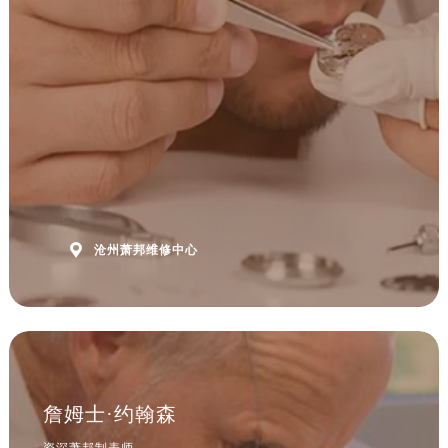
安徽省黄山市屯溪区黄山西路萧邦售后服务中心（需提前预约）
安徽省六安市金安区解放中路萧邦售后服务中心（需提前预约）
安徽省马鞍山市雨山区湖南西路萧邦售后服务中心（需提前预约）
安徽省宿州市埇桥区人民中路萧邦售后服务中心（需提前预约）
安徽省铜陵市铜官区石城大道萧邦售后服务中心（需提前预约）
安徽省芜湖市镜湖区中山路步行街萧邦售后服务中心（需提前预约）
安徽省宣城市宣州区叠嶂西路萧邦售后服务中心（需提前预约）
福建省龙岩市新罗区九一南路萧邦售后服务中心（需提前预约）
福建省南平市建阳区人民西路萧邦售后服务中心（需提前预约）

沧州萧邦维修中心
福建省宁德市蕉城区天湖东路萧邦售后服务中心（需提前预约）
福建省莆田市城厢区霞林街道荔华东大道萧邦售后服务中心（需提前预约）
福建省三明市三元区东乾二路萧邦售后服务中心（需提前预约）
福建省漳州市龙文区步港路萧邦售后服务中心（需提前预约）
江苏省常州市新北区龙锦路1590号现代传媒中心5号楼10层1008室萧邦售后服务中心（需提前预约）
江苏省淮安市清江浦区淮海北路萧邦售后服务中心（需提前预约）
詹姆士·约翰森
江苏省连云港市海州区通灌北路萧邦售后服务中心（需提前预约）
资深萧邦制表师