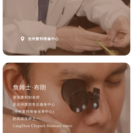
山西省吕梁市离石区永宁中路与建设街交叉口萧邦售后服务中心（需提前预约）
山西省朔州市朔城区怡西路与鄯阳西街交汇处萧邦售后服务中心（需提前预约）
山西省忻州市忻府区和平东街与七一南路交叉口萧邦售后服务中心（需提前预约）
山西省阳泉市郊区平阳东街与新城大道交叉口萧邦售后服务中心（需提前预约）
山西省运城市盐湖区河东街萧邦售后服务中心（需提前预约）

沧州萧邦维修中心
山西省长治市潞州区英雄中路萧邦售后服务中心（需提前预约）
山西省太原市迎泽区迎泽街道解放路15号亨得利名表维修授权店3楼萧邦售后服务中心（需提前预约）
天津市和平区赤峰道136号天津国际金融中心26层2603室萧邦售后服务中心（需提前预约）
安徽省安庆市迎江区人民路萧邦售后服务中心（需提前预约）
安徽省蚌埠市蚌山区淮河路萧邦售后服务中心（需提前预约）
安徽省亳州市谯城区魏武大道萧邦售后服务中心（需提前预约）
詹姆士·布朗
安徽省池州市贵池区长江路萧邦售后服务中心（需提前预约）
资深萧邦制表师
安徽省滁州市琅琊区南谯北路萧邦售后服务中心（需提前预约）
是沧州萧邦售后服务中心
安徽省阜阳市颍州区颍州北路萧邦售后服务中心（需提前预约）
(沧州萧邦维修保养中心)
安徽省淮北市相山区淮海路萧邦售后服务中心（需提前预约）
的高级技师之一
CangZhou Chopard Maintain center
安徽省淮南市田家庵区国庆中路萧邦售后服务中心（需提前预约）