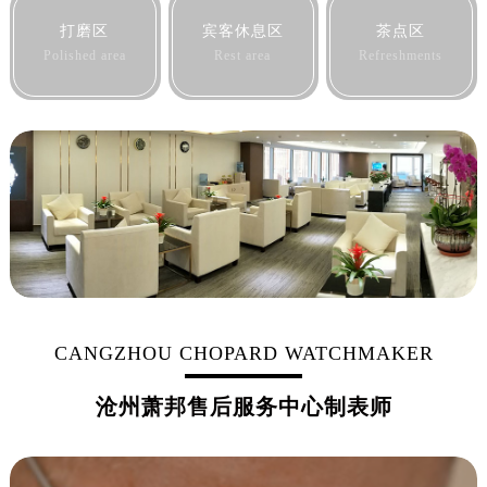
黑龙江省佳木斯市向阳区长安路萧邦售后服务中心（需提前预约）
打磨区
宾客休息区
茶点区
黑龙江省牡丹江市东安区太平路萧邦售后服务中心（需提前预约）
Polished area
Rest area
Refreshments
黑龙江省七台河市桃山区大同街萧邦售后服务中心（需提前预约）
黑龙江省齐齐哈尔市龙沙区龙华路萧邦售后服务中心（需提前预约）
黑龙江省双鸭山市尖山区新兴大街萧邦售后服务中心（需提前预约）
黑龙江省绥化市北林区新华街与康庄路交叉口萧邦售后服务中心（需提前预约）
黑龙江省伊春市伊美区通河路萧邦售后服务中心（需提前预约）
吉林省白城市洮北区明仁南街萧邦售后服务中心（需提前预约）
吉林省白山市浑江区浑江大街萧邦售后服务中心（需提前预约）
吉林省吉林市船营区河南街萧邦售后服务中心（需提前预约）
吉林省辽源市龙山区人民大街萧邦售后服务中心（需提前预约）
吉林省梅河口市新华街道梅河大街萧邦售后服务中心（需提前预约）
CANGZHOU CHOPARD WATCHMAKER
吉林省四平市铁东区紫气大路与南九经街交汇处萧邦售后服务中心（需提前预约）
沧州萧邦售后服务中心制表师
吉林省松原市宁江区五环大街萧邦售后服务中心（需提前预约）
吉林省通化市东昌区环通乡江南大街萧邦售后服务中心（需提前预约）
吉林省延边市延吉市解放路萧邦售后服务中心（需提前预约）