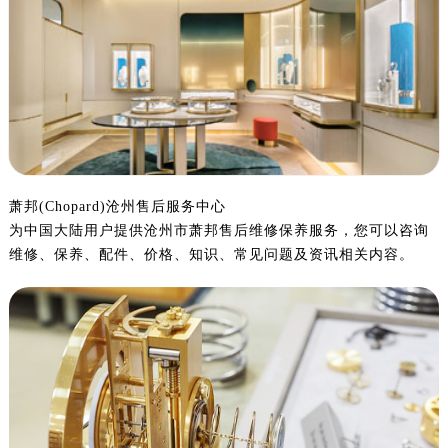
金华市金东区东市南街777号金华万达广场写字楼4号楼22层2209室（需提前预约）
绍兴市越城区胜利东路379号世茂天际中心写字楼8层805室（需提前预约）
嘉兴市南湖区广益路705号嘉兴世界贸易中心写字楼A座13层1304室（需提前预约）
南昌市红谷滩新区红谷中大道998号绿地双子塔（中央广场）A1座办公楼14层07室（需提前预约）
济南市历下区经十路11111号华润中心写字楼（万象城）15层1508室（需提前预约）
广州市天河区天河路230号万菱汇国际中心写字楼A塔7层704室（需提前预约）
广州市越秀区环市东路371-375号世界贸易中心大厦南塔写字楼15层07室（需提前预约）
深圳市罗湖区深南东路5001号华润大厦写字楼17层1701室（需提前预约）
萧邦(Chopard)沧州售后服务中心
为中国大陆用户提供沧州市萧邦售后维修保养服务，您可以咨询
惠州市惠城区江北文昌一路7号华贸大厦写字楼1座30层05室（需提前预约）
维修、保养、配件、价格、知识、常见问题及资讯相关内容。
厦门市思明区湖滨东路95号华润大厦写字楼B座11层1104室（需提前预约）
福州市鼓楼区五四路128-1号恒力城写字楼15层03室（需提前预约）
成都市锦江区人民东路6号SAC东原中心写字楼24层2406B室（需提前预约）
重庆市江北区观音桥步行街2号融恒时代广场写字楼9层902室（需提前预约）
长沙市芙蓉区定王台街道建湘路393号世茂环球金融中心写字楼（芙蓉广场）10层13室（需提前预约）
郑州市二七区铭功路10号华润大厦写字楼29层2905室（需提前预约）
太原市迎泽区解放路15号亨得利名表服务中心（品牌授权店）3层整层（需提前预约）