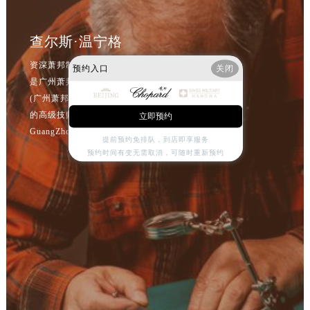
查尔斯·温宁格
资深萧邦制表师
预约入口
关闭
是广州萧邦售后服务中心
(广州萧邦维修保养中心)
的高级技师之一
立即预约
GuangZhou Chopard Maintain center
提前预约免排队，到店即享服务
预约时间有变无需取消，可随时重新预约