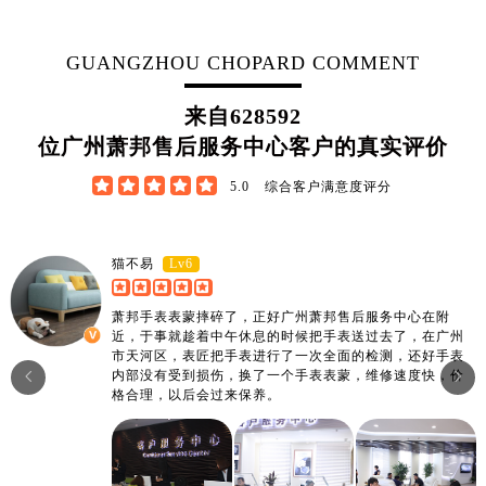
GUANGZHOU CHOPARD COMMENT
来自
628592
位广州萧邦售后服务中心客户的真实评价





5.0
综合客户满意度评分
Lv6
猫不易
萧邦手表表蒙摔碎了，正好广州萧邦售后服务中心在附
近，于事就趁着中午休息的时候把手表送过去了，在广州
市天河区，表匠把手表进行了一次全面的检测，还好手表
内部没有受到损伤，换了一个手表表蒙，维修速度快，价


格合理，以后会过来保养。