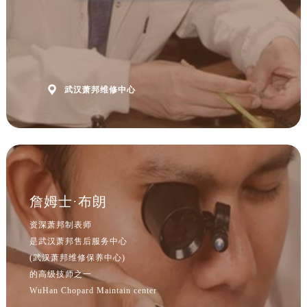
山西省吕梁市离石区永宁中路与建设街交叉口萧邦售后服务中心（需提前预约）
山西省朔州市朔城区怡西路与鄯阳西街交汇处萧邦售后服务中心（需提前预约）
山西省忻州市忻府区和平东街与七一南路交叉口萧邦售后服务中心（需提前预约）
山西省阳泉市郊区平阳东街与新城大道交叉口萧邦售后服务中心（需提前预约）
山西省运城市盐湖区河东街萧邦售后服务中心（需提前预约）

武汉萧邦维修中心
山西省长治市潞州区英雄中路萧邦售后服务中心（需提前预约）
山西省太原市迎泽区迎泽街道解放路15号亨得利名表维修授权店3楼萧邦售后服务中心（需提前预约）
天津市和平区赤峰道136号天津国际金融中心26层2603室萧邦售后服务中心（需提前预约）
安徽省安庆市迎江区人民路萧邦售后服务中心（需提前预约）
安徽省蚌埠市蚌山区淮河路萧邦售后服务中心（需提前预约）
安徽省亳州市谯城区魏武大道萧邦售后服务中心（需提前预约）
詹姆士·布朗
安徽省池州市贵池区长江路萧邦售后服务中心（需提前预约）
资深萧邦制表师
安徽省滁州市琅琊区南谯北路萧邦售后服务中心（需提前预约）
是武汉萧邦售后服务中心
安徽省阜阳市颍州区颍州北路萧邦售后服务中心（需提前预约）
(武汉萧邦维修保养中心)
安徽省淮北市相山区淮海路萧邦售后服务中心（需提前预约）
的高级技师之一
WuHan Chopard Maintain center
安徽省淮南市田家庵区国庆中路萧邦售后服务中心（需提前预约）