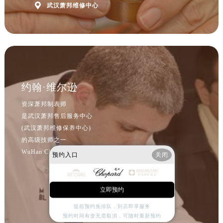
河北省保定市竞秀区朝阳北大街北国先天下萧邦售后服务中心（需提前预约）

武汉萧邦维修中心
内蒙古自治区阿拉善盟市左旗土尔扈特大街萧邦售后服务中心（需提前预约）
内蒙古自治区巴彦淖尔市临河区新华街萧邦售后服务中心（需提前预约）
内蒙古自治区包头市青山区幸福路甲3号王府井百货名表维修萧邦售后服务中心（需提前预约）
内蒙古自治区赤峰市红山区哈达街萧邦售后服务中心（需提前预约）
内蒙古自治区鄂尔多斯市东胜区伊金霍洛街萧邦售后服务中心（需提前预约）
约翰·维尔逊
内蒙古自治区呼伦贝尔市海拉尔区中央街萧邦售后服务中心（需提前预约）
内蒙古自治区通辽市科尔沁区明仁大街萧邦售后服务中心（需提前预约）
资深萧邦制表师
内蒙古自治区乌海市海勃湾区人民南路萧邦售后服务中心（需提前预约）
是武汉萧邦售后服务中心
(武汉萧邦维修保养中心)
内蒙古自治区乌兰察布市集宁区恩和大街萧邦售后服务中心（需提前预约）
的高级技师之一
内蒙古自治区锡林郭勒盟市锡林浩特市光明街与额尔敦路交叉口萧邦售后服务中心（需提前预约）
WuHan Chopard Maintain center
预约入口
关闭
内蒙古自治区兴安盟市乌兰浩特市兴安大街萧邦售后服务中心（需提前预约）
山西省大同市平城区迎宾街萧邦售后服务中心（需提前预约）
山西省晋城市城区黄华街萧邦售后服务中心（需提前预约）
立即预约
山西省晋中市榆次区顺城街萧邦售后服务中心（需提前预约）
提前预约免排队，到店即享服务
山西省临汾市尧都区解放路萧邦售后服务中心（需提前预约）
预约时间有变无需取消，可随时重新预约