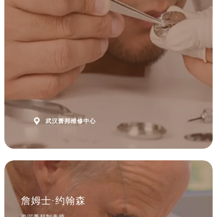
安徽省黄山市屯溪区黄山西路萧邦售后服务中心（需提前预约）
安徽省六安市金安区解放中路萧邦售后服务中心（需提前预约）
安徽省马鞍山市雨山区湖南西路萧邦售后服务中心（需提前预约）
安徽省宿州市埇桥区人民中路萧邦售后服务中心（需提前预约）
安徽省铜陵市铜官区石城大道萧邦售后服务中心（需提前预约）
安徽省芜湖市镜湖区中山路步行街萧邦售后服务中心（需提前预约）
安徽省宣城市宣州区叠嶂西路萧邦售后服务中心（需提前预约）
福建省龙岩市新罗区九一南路萧邦售后服务中心（需提前预约）
福建省南平市建阳区人民西路萧邦售后服务中心（需提前预约）

武汉萧邦维修中心
福建省宁德市蕉城区天湖东路萧邦售后服务中心（需提前预约）
福建省莆田市城厢区霞林街道荔华东大道萧邦售后服务中心（需提前预约）
福建省三明市三元区东乾二路萧邦售后服务中心（需提前预约）
福建省漳州市龙文区步港路萧邦售后服务中心（需提前预约）
江苏省常州市新北区龙锦路1590号现代传媒中心5号楼10层1008室萧邦售后服务中心（需提前预约）
江苏省淮安市清江浦区淮海北路萧邦售后服务中心（需提前预约）
詹姆士·约翰森
江苏省连云港市海州区通灌北路萧邦售后服务中心（需提前预约）
资深萧邦制表师