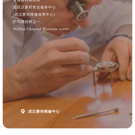
江苏省南京市秦淮区中山南路1号南京中心22层22-C1-C3室萧邦售后服务中心（需提前预约）
是武汉萧邦售后服务中心
江苏省宿迁市宿城区西湖路萧邦售后服务中心（需提前预约）
(武汉萧邦维修保养中心)
江苏省泰州市海陵区永定东路399号置地商务中心东塔（华润万象城）17层1706室萧邦售后服务中心（需提前预约）
的高级技师之一
江苏省徐州市鼓楼区淮海东路29号苏宁广场IFC国际金融中心35层3508室萧邦售后服务中心（需提前预约）
WuHan Chopard Maintain center
江苏省盐城市盐都区世纪大道5号盐城金融城写字楼1号楼16层1604室萧邦售后服务中心（需提前预约）
江苏省扬州市邗江区国展路29号星耀天地写字楼1号楼18层1803室萧邦售后服务中心（需提前预约）
江苏省镇江市京口区中山东路萧邦售后服务中心（需提前预约）
江西省抚州市临川区赣东大道萧邦售后服务中心（需提前预约）
江西省赣州市章贡区文清路萧邦售后服务中心（需提前预约）
江西省吉安市吉州区井冈山大道萧邦售后服务中心（需提前预约）
江西省景德镇市珠山区珠山中路萧邦售后服务中心（需提前预约）
江西省九江市浔阳区浔阳路萧邦售后服务中心（需提前预约）
江西省南昌市红谷滩新区红谷中大道998号绿地双子塔（中央广场）A1座办公楼14层1407室萧邦售后服务中心（需提前预约）

武汉萧邦维修中心
江西省萍乡市安源区萍安北大道与康庄路交叉口萧邦售后服务中心（需提前预约）
江西省上饶市信州区滨江西路萧邦售后服务中心（需提前预约）
江西省新余市渝水区北湖西路萧邦售后服务中心（需提前预约）