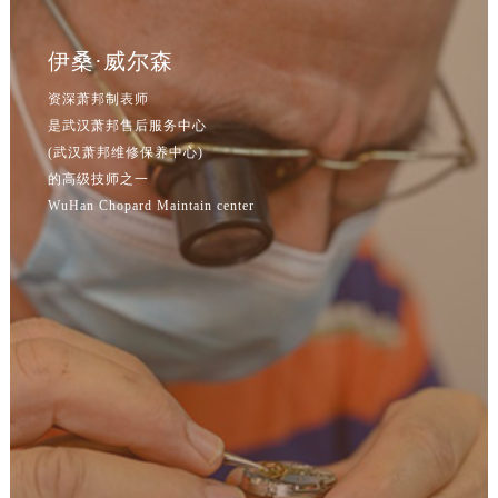
辽宁省鞍山市铁东区站前街萧邦售后服务中心（需提前预约）
辽宁省本溪市平山区胜利路萧邦售后服务中心（需提前预约）
伊桑·威尔森
辽宁省朝阳市双塔区新华路萧邦售后服务中心（需提前预约）
资深萧邦制表师
辽宁省丹东市振兴区七经街萧邦售后服务中心（需提前预约）
是武汉萧邦售后服务中心
辽宁省抚顺市新抚区东一路萧邦售后服务中心（需提前预约）
(武汉萧邦维修保养中心)
辽宁省阜新市海州区解放大街萧邦售后服务中心（需提前预约）
的高级技师之一
辽宁省葫芦岛市连山区中央路萧邦售后服务中心（需提前预约）
WuHan Chopard Maintain center
辽宁省锦州市古塔区中央大街萧邦售后服务中心（需提前预约）
辽宁省辽阳市白塔区新运大街萧邦售后服务中心（需提前预约）
辽宁省盘锦市兴隆台区石油大街萧邦售后服务中心（需提前预约）
辽宁省铁岭市银州区南马路萧邦售后服务中心（需提前预约）
辽宁省营口市站前区市府路与渤海大街交叉口萧邦售后服务中心（需提前预约）
辽宁省沈阳市沈河区中街路137号亨得利名表维修授权店1楼萧邦售后服务中心（需提前预约）
辽宁省沈阳市沈河区中街路83号亨得利名表维修授权店1楼萧邦售后服务中心（需提前预约）
北京市朝阳区建国门外大街甲6号华熙国际中心D座11层1102室萧邦售后服务中心（北京总部）（需提前预约）
北京市东城区东长安街1号王府井东方广场W3座6层602室萧邦售后服务中心（需提前预约）