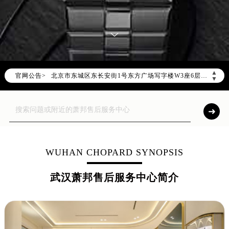
2026年8月萧邦全国官方售后客户服务热线：400-885-0231
萧邦官方全国统一服务热线400-885-0231，服务覆盖中国大陆、香港、澳门、台湾全部区域（非大陆需加拨“+86”）
2026年8月萧邦售后服务中心最新网点地址：
北京市朝阳区建国门外大街甲6号华熙国际中心写字楼D座11层1102室（北京总部）（需提前预约）
北京市东城区东长安街1号东方广场写字楼W3座6层602室（需提前预约）
▲
官网公告>
天津市和平区赤峰道136号天津国际金融中心写字楼26层2603室（需提前预约）
▼
上海市徐汇区虹桥路3号港汇中心写字楼2座37层3705室（需提前预约）
上海市黄浦区南京东路299号宏伊国际广场写字楼8层806室（需提前预约）
南京市秦淮区中山南路1号（新街口）南京中心写字楼22层C1-1室（需提前预约）
常州市新北区龙锦路1590号现代传媒中心写字楼5号楼10层1008室（需提前预约）
徐州市鼓楼区淮海东路29号苏宁广场IFC国际金融中心写字楼35层3508室（需提前预约）
WUHAN CHOPARD SYNOPSIS
扬州市邗江区国展路29号星耀天地写字楼1号楼18层1803室（需提前预约）
武汉萧邦售后服务中心简介
盐城市盐都区世纪大道5号盐城金融城写字楼1号楼16层1604室（需提前预约）
泰州市海陵区永定东路399号置地商务中心东塔写字楼（华润万象城）17层1706室（需提前预约）
宁波市江北区大闸南路500号来福士广场办公楼20层2009室（需提前预约）
杭州市上城区钱江路1366号华润大厦写字楼A座5层503-5室（需提前预约）