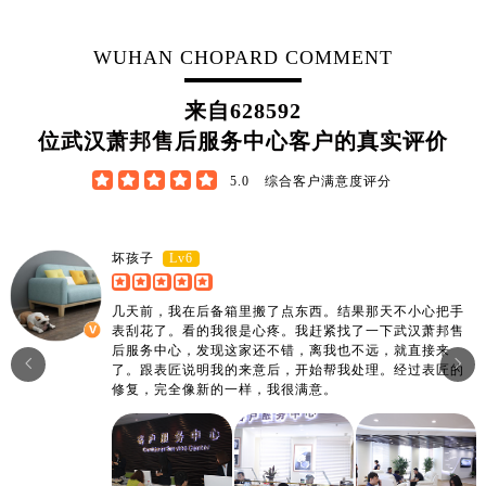
江西省宜春市袁州区中山中路萧邦售后服务中心（需提前预约）
江西省鹰潭市月湖区胜利东路萧邦售后服务中心（需提前预约）
WUHAN CHOPARD COMMENT
山东省德州市德城区东风中路萧邦售后服务中心（需提前预约）
山东省东营市东营区济南路萧邦售后服务中心（需提前预约）
来自
628592
山东省济南市历下区经十路11111号华润中心写字楼（万象城）15层1508室萧邦售后服务中心（需提前预约）
位武汉萧邦售后服务中心客户的真实评价
山东省济宁市任城区太白楼路萧邦售后服务中心（需提前预约）





5.0
综合客户满意度评分
山东省莱芜市文化南路8号银座商城名表维修一楼名表维修萧邦售后服务中心（需提前预约）
山东省临沂市兰山区解放路萧邦售后服务中心（需提前预约）
山东省日照市东港区烟台路萧邦售后服务中心（需提前预约）
Lv6
坏孩子
山东省泰安市泰山区财源街道泰山大街萧邦售后服务中心（需提前预约）
几天前，我在后备箱里搬了点东西。结果那天不小心把手
山东省威海市环翠区新威海路89号振华商厦一楼名表维修萧邦售后服务中心（需提前预约）
表刮花了。看的我很是心疼。我赶紧找了一下武汉萧邦售
山东省潍坊市奎文区东风东街萧邦售后服务中心（需提前预约）
后服务中心，发现这家还不错，离我也不远，就直接来


了。跟表匠说明我的来意后，开始帮我处理。经过表匠的
山东省枣庄市滕州市北辛路与善国路交叉口萧邦售后服务中心（需提前预约）
修复，完全像新的一样，我很满意。
山东省淄博市张店区金晶大道萧邦售后服务中心（需提前预约）
上海市黄浦区南京东路299号宏伊国际广场写字楼8层806室萧邦售后服务中心（需提前预约）
上海市徐汇区虹桥路3号港汇中心2座37层3705室萧邦售后服务中心（需提前预约）