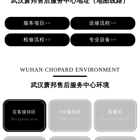
武汉萧邦售后服务中心地址（地图线路）
烟台市芝罘区胜利路139号万达金融中心A座907室（需提前预约）
长春市朝阳区西安大路727号中银大厦A座(旺进大厦)18层09室（需提前预约）
贵阳市南明区都司高架桥路33号亨特国际金融中心14楼14D（需提前预约）
服务项目>>
送修流程>>
昆明市盘龙区北京路928号同德昆明广场写字楼10层06室（需提前预约）
石家庄市长安区中山东路39号勒泰中心写字楼B座13层07室（需提前预约）
检修流程>>
专业设备>>
西安市碑林区南关正街88号华侨城长安国际中心E座6楼10室（需提前预约）
海口市龙华区金贸东路5号海口华润大厦B座17层1707室（需提前预约）
唐山市路南区新华东道100号万达广场写字楼A座10层1002室（需提前预约）
WUHAN CHOPARD ENVIRONMENT
台州市椒江区东海大道1800号腾达中心东1幢20楼2002室（需提前预约）
内蒙古自治区呼和浩特市玉泉区大学西街70号华润万象城写字楼（鄂尔多斯大厦）23层2326室（需提前预约）
武汉萧邦售后服务中心环境
甘肃省兰州市七里河区西津西路16号兰州中心写字楼21层2102室（需提前预约）
重庆市解放碑渝中区民权路28号英利国际金融中心写字楼20层01室（需提前预约）
黑龙江省大庆市萨尔图区会战大街萧邦售后服务中心（需提前预约）
宾客接待区
VIP服务区
客服区
黑龙江省鹤岗市向阳区红军路萧邦售后服务中心（需提前预约）
Reception area
VIP service
Customer service
黑龙江省黑河市爱辉区中央街萧邦售后服务中心（需提前预约）
黑龙江省鸡西市鸡冠区红军路萧邦售后服务中心（需提前预约）