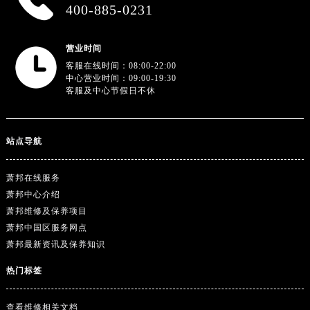
广东省阳江市江城区东风一路萧邦售后服务中心（需提前预约）
400-885-0231
广东省云浮市云城区金山路萧邦售后服务中心（需提前预约）
广东省湛江市赤坎区观海北路萧邦售后服务中心（需提前预约）
营业时间
广东省肇庆市端州区信安大道与砚都大道交汇处萧邦售后服务中心（需提前预约）
客服在线时间：08:00-22:00
中心营业时间：09:00-19:30
广西壮族自治区百色市右江区中山二路萧邦售后服务中心（需提前预约）
客服及中心节假日不休
广西壮族自治区北海市海城区北京路萧邦售后服务中心（需提前预约）
广西壮族自治区崇左市江州区石景林街道友谊大道与丽川路交汇处萧邦售后服务中心（需提前预约）
广西壮族自治区防城港市港口区金花茶大道萧邦售后服务中心（需提前预约）
站点导航
广西壮族自治区贵港市港北区港城街道布山大道与仙衣路交叉口萧邦售后服务中心（需提前预约）
萧邦在线服务
广西壮族自治区桂林市秀峰区红岭路萧邦售后服务中心（需提前预约）
萧邦中心介绍
广西壮族自治区河池市金城江区金城江街道朝阳路萧邦售后服务中心（需提前预约）
萧邦维修及保养项目
广西壮族自治区贺州市八步区城东街道灵峰南路萧邦售后服务中心（需提前预约）
萧邦中国区服务网点
广西壮族自治区来宾市兴宾区桂中大道萧邦售后服务中心（需提前预约）
萧邦最新资讯及保养知识
广西壮族自治区柳州市城中区中山中路萧邦售后服务中心（需提前预约）
热门标签
广西壮族自治区钦州市钦南区金海湾东大街萧邦售后服务中心（需提前预约）
广西壮族自治区梧州市万秀区龙湖镇高旺路萧邦售后服务中心（需提前预约）
查看维修相关文档