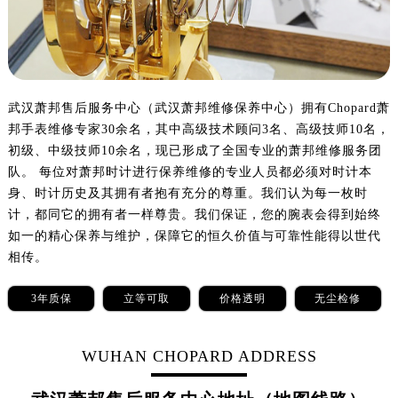
沈阳市沈河区中街路137号亨得利名表服务中心（品牌授权店）1层整层（需提前预约）
沈阳市沈河区中街路83号亨得利名表服务中心（品牌授权店）1层整层（需提前预约）
乌鲁木齐市天山区红山路26号时代广场（CCMALL）C座17层17-B（需提前预约）
温州市鹿城区锦绣路1067号置信广场10层1015室（需提前预约）
哈尔滨市道里区友谊西路600号富力中心T2座写字楼29层03室（需提前预约）
武汉萧邦售后服务中心（武汉萧邦维修保养中心）拥有Chopard萧
邦手表维修专家30余名，其中高级技术顾问3名、高级技师10名，
大连市中山区人民路15号国际金融大厦7层G室（需提前预约）
初级、中级技师10余名，现已形成了全国专业的萧邦维修服务团
佛山市禅城区季华五路57号万科金融中心C座12层1205室（需提前预约）
队。 每位对萧邦时计进行保养维修的专业人员都必须对时计本
东莞市东城街道鸿福东路1号民盈国贸中心T1写字楼9层907室（需提前预约）
身、时计历史及其拥有者抱有充分的尊重。我们认为每一枚时
无锡市梁溪区人民中路139号恒隆广场写字楼1座11层1104室（需提前预约）
计，都同它的拥有者一样尊贵。我们保证，您的腕表会得到始终
南通市崇川区工农路57号圆融广场写字楼16层1603室（需提前预约）
如一的精心保养与维护，保障它的恒久价值与可靠性能得以世代
苏州市苏州工业园区星港街199号苏州中心办公楼C座22层08室（需提前预约）
相传。
武汉市江汉区解放大道686号世界贸易大厦38层09室（需提前预约）
3年质保
立等可取
价格透明
无尘检修
南宁市青秀区金湖路59号地王大厦12楼1224室（需提前预约）
合肥市蜀山区潜山路111号万象城华润大厦B座12楼03室（需提前预约）
WUHAN CHOPARD ADDRESS
泉州市丰泽区宝洲路729号浦西万达中心写字楼A座7楼709室（需提前预约）
青岛市南区山东路6号华润大厦B座22层04室（需提前预约）