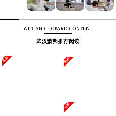
浙江省杭州市上城区钱江路1366号华润大厦A座5层503-5室萧邦售后服务中心（需提前预约）
浙江省湖州市吴兴区劳动路萧邦售后服务中心（需提前预约）
浙江省嘉兴市南湖区广益路705号嘉兴世界贸易中心A座13层1304室萧邦售后服务中心（需提前预约）
浙江省金华市金东区东市南街777号金华万达广场4号楼22楼2209室萧邦售后服务中心（需提前预约）
WUHAN CHOPARD CONTENT
浙江省丽水市莲都区解放街萧邦售后服务中心（需提前预约）
浙江省宁波市江北区大闸南路500号来福士广场办公楼20层2009室萧邦售后服务中心（需提前预约）
武汉萧邦推荐阅读
浙江省衢州市柯城区上街萧邦售后服务中心（需提前预约）
浙江省绍兴市越城区胜利东路379号世茂天际中心写字楼8层805室萧邦售后服务中心（需提前预约）
头条
推荐
浙江省舟山市定海区解放东路萧邦售后服务中心（需提前预约）
澳门特别行政区大堂区议事亭前地（新马路）萧邦售后服务中心（需提前预约）
澳门特别行政区风顺堂区南湾大马路萧邦售后服务中心（需提前预约）
澳门特别行政区花地玛堂区关闸广场萧邦售后服务中心（需提前预约）
澳门特别行政区花王堂区大三巴商圈萧邦售后服务中心（需提前预约）
澳门特别行政区嘉模堂区官也街萧邦售后服务中心（需提前预约）
澳门省路氹城市金光大道萧邦售后服务中心（需提前预约）
推荐
澳门特别行政区望德堂区塔石广场萧邦售后服务中心（需提前预约）