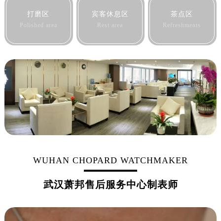
黑龙江省佳木斯市向阳区长安路萧邦售后服务中心（需提前预约）
打磨区
宾客休息区
茶点区
黑龙江省牡丹江市东安区太平路萧邦售后服务中心（需提前预约）
Polished area
Rest area
Refreshments
黑龙江省七台河市桃山区大同街萧邦售后服务中心（需提前预约）
黑龙江省齐齐哈尔市龙沙区龙华路萧邦售后服务中心（需提前预约）
黑龙江省双鸭山市尖山区新兴大街萧邦售后服务中心（需提前预约）
黑龙江省绥化市北林区新华街与康庄路交叉口萧邦售后服务中心（需提前预约）
黑龙江省伊春市伊美区通河路萧邦售后服务中心（需提前预约）
吉林省白城市洮北区明仁南街萧邦售后服务中心（需提前预约）
吉林省白山市浑江区浑江大街萧邦售后服务中心（需提前预约）
吉林省吉林市船营区河南街萧邦售后服务中心（需提前预约）
吉林省辽源市龙山区人民大街萧邦售后服务中心（需提前预约）
吉林省梅河口市新华街道梅河大街萧邦售后服务中心（需提前预约）
WUHAN CHOPARD WATCHMAKER
吉林省四平市铁东区紫气大路与南九经街交汇处萧邦售后服务中心（需提前预约）
武汉萧邦售后服务中心制表师
吉林省松原市宁江区五环大街萧邦售后服务中心（需提前预约）
吉林省通化市东昌区环通乡江南大街萧邦售后服务中心（需提前预约）
吉林省延边市延吉市解放路萧邦售后服务中心（需提前预约）