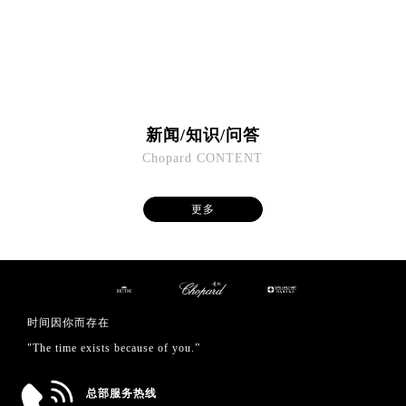
福建省福州市鼓楼区五四路128-1号恒力城写字楼15层03室萧邦售后服务中心（需提前预约）
福建省厦门市思明区湖滨东路95号万象城华润大厦B座11层1104室萧邦售后服务中心（需提前预约）
广东省潮州市潮安区新风路与潮汕路交汇处萧邦售后服务中心（需提前预约）
广东省广州市天河区天河路230号万菱汇国际中心A塔7层704室萧邦售后服务中心（需提前预约）
广东省广州市越秀区环市东路371-375号世界贸易中心大厦南塔15层1507室萧邦售后服务中心（需提前预约）
新闻/知识/问答
广东省河源市源城区越王大道萧邦售后服务中心（需提前预约）
Chopard CONTENT
广东省惠州市惠城区江北文昌一路7号华贸大厦1座30层3005室萧邦售后服务中心（需提前预约）
广东省江门市蓬江区广场西路萧邦售后服务中心（需提前预约）
更多
广东省揭阳市榕城进贤门步行街萧邦售后服务中心（需提前预约）
广东省茂名市电白区水东街道迎宾大道萧邦售后服务中心（需提前预约）
广东省梅州市梅江区金燕大道萧邦售后服务中心（需提前预约）
广东省清远市清城区湖西路萧邦售后服务中心（需提前预约）
广东省汕头市龙湖区长平路萧邦售后服务中心（需提前预约）
时间因你而存在
广东省汕尾市城区香洲街道园林社区翠园街萧邦售后服务中心（需提前预约）
"The time exists because of you.”
广东省韶关市武江区芙蓉新区与老城中心交汇处萧邦售后服务中心（需提前预约）
广东省深圳市罗湖区深南东路5001号华润大厦17层1701室萧邦售后服务中心（需提前预约）
总部服务热线