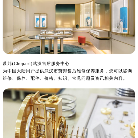
金华市金东区东市南街777号金华万达广场写字楼4号楼22层2209室（需提前预约）
绍兴市越城区胜利东路379号世茂天际中心写字楼8层805室（需提前预约）
嘉兴市南湖区广益路705号嘉兴世界贸易中心写字楼A座13层1304室（需提前预约）
南昌市红谷滩新区红谷中大道998号绿地双子塔（中央广场）A1座办公楼14层07室（需提前预约）
济南市历下区经十路11111号华润中心写字楼（万象城）15层1508室（需提前预约）
广州市天河区天河路230号万菱汇国际中心写字楼A塔7层704室（需提前预约）
广州市越秀区环市东路371-375号世界贸易中心大厦南塔写字楼15层07室（需提前预约）
深圳市罗湖区深南东路5001号华润大厦写字楼17层1701室（需提前预约）
萧邦(Chopard)武汉售后服务中心
为中国大陆用户提供武汉市萧邦售后维修保养服务，您可以咨询
惠州市惠城区江北文昌一路7号华贸大厦写字楼1座30层05室（需提前预约）
维修、保养、配件、价格、知识、常见问题及资讯相关内容。
厦门市思明区湖滨东路95号华润大厦写字楼B座11层1104室（需提前预约）
福州市鼓楼区五四路128-1号恒力城写字楼15层03室（需提前预约）
成都市锦江区人民东路6号SAC东原中心写字楼24层2406B室（需提前预约）
重庆市江北区观音桥步行街2号融恒时代广场写字楼9层902室（需提前预约）
长沙市芙蓉区定王台街道建湘路393号世茂环球金融中心写字楼（芙蓉广场）10层13室（需提前预约）
郑州市二七区铭功路10号华润大厦写字楼29层2905室（需提前预约）
太原市迎泽区解放路15号亨得利名表服务中心（品牌授权店）3层整层（需提前预约）