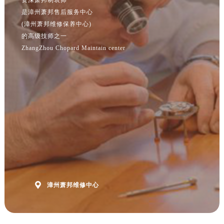
江苏省南京市秦淮区中山南路1号南京中心22层22-C1-C3室萧邦售后服务中心（需提前预约）
是漳州萧邦售后服务中心
江苏省宿迁市宿城区西湖路萧邦售后服务中心（需提前预约）
(漳州萧邦维修保养中心)
江苏省泰州市海陵区永定东路399号置地商务中心东塔（华润万象城）17层1706室萧邦售后服务中心（需提前预约）
的高级技师之一
江苏省徐州市鼓楼区淮海东路29号苏宁广场IFC国际金融中心35层3508室萧邦售后服务中心（需提前预约）
ZhangZhou Chopard Maintain center
江苏省盐城市盐都区世纪大道5号盐城金融城写字楼1号楼16层1604室萧邦售后服务中心（需提前预约）
江苏省扬州市邗江区国展路29号星耀天地写字楼1号楼18层1803室萧邦售后服务中心（需提前预约）
江苏省镇江市京口区中山东路萧邦售后服务中心（需提前预约）
江西省抚州市临川区赣东大道萧邦售后服务中心（需提前预约）
江西省赣州市章贡区文清路萧邦售后服务中心（需提前预约）
江西省吉安市吉州区井冈山大道萧邦售后服务中心（需提前预约）
江西省景德镇市珠山区珠山中路萧邦售后服务中心（需提前预约）
江西省九江市浔阳区浔阳路萧邦售后服务中心（需提前预约）
江西省南昌市红谷滩新区红谷中大道998号绿地双子塔（中央广场）A1座办公楼14层1407室萧邦售后服务中心（需提前预约）

漳州萧邦维修中心
江西省萍乡市安源区萍安北大道与康庄路交叉口萧邦售后服务中心（需提前预约）
江西省上饶市信州区滨江西路萧邦售后服务中心（需提前预约）
江西省新余市渝水区北湖西路萧邦售后服务中心（需提前预约）