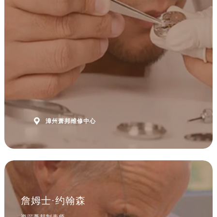
安徽省黄山市屯溪区黄山西路萧邦售后服务中心（需提前预约）
安徽省六安市金安区解放中路萧邦售后服务中心（需提前预约）
安徽省马鞍山市雨山区湖南西路萧邦售后服务中心（需提前预约）
安徽省宿州市埇桥区人民中路萧邦售后服务中心（需提前预约）
安徽省铜陵市铜官区石城大道萧邦售后服务中心（需提前预约）
安徽省芜湖市镜湖区中山路步行街萧邦售后服务中心（需提前预约）
安徽省宣城市宣州区叠嶂西路萧邦售后服务中心（需提前预约）
福建省龙岩市新罗区九一南路萧邦售后服务中心（需提前预约）
福建省南平市建阳区人民西路萧邦售后服务中心（需提前预约）

漳州萧邦维修中心
福建省宁德市蕉城区天湖东路萧邦售后服务中心（需提前预约）
福建省莆田市城厢区霞林街道荔华东大道萧邦售后服务中心（需提前预约）
福建省三明市三元区东乾二路萧邦售后服务中心（需提前预约）
福建省漳州市龙文区步港路萧邦售后服务中心（需提前预约）
江苏省常州市新北区龙锦路1590号现代传媒中心5号楼10层1008室萧邦售后服务中心（需提前预约）
江苏省淮安市清江浦区淮海北路萧邦售后服务中心（需提前预约）
詹姆士·约翰森
江苏省连云港市海州区通灌北路萧邦售后服务中心（需提前预约）
资深萧邦制表师