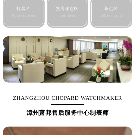
黑龙江省佳木斯市向阳区长安路萧邦售后服务中心（需提前预约）
打磨区
宾客休息区
茶点区
黑龙江省牡丹江市东安区太平路萧邦售后服务中心（需提前预约）
Polished area
Rest area
Refreshments
黑龙江省七台河市桃山区大同街萧邦售后服务中心（需提前预约）
黑龙江省齐齐哈尔市龙沙区龙华路萧邦售后服务中心（需提前预约）
黑龙江省双鸭山市尖山区新兴大街萧邦售后服务中心（需提前预约）
黑龙江省绥化市北林区新华街与康庄路交叉口萧邦售后服务中心（需提前预约）
黑龙江省伊春市伊美区通河路萧邦售后服务中心（需提前预约）
吉林省白城市洮北区明仁南街萧邦售后服务中心（需提前预约）
吉林省白山市浑江区浑江大街萧邦售后服务中心（需提前预约）
吉林省吉林市船营区河南街萧邦售后服务中心（需提前预约）
吉林省辽源市龙山区人民大街萧邦售后服务中心（需提前预约）
吉林省梅河口市新华街道梅河大街萧邦售后服务中心（需提前预约）
ZHANGZHOU CHOPARD WATCHMAKER
吉林省四平市铁东区紫气大路与南九经街交汇处萧邦售后服务中心（需提前预约）
漳州萧邦售后服务中心制表师
吉林省松原市宁江区五环大街萧邦售后服务中心（需提前预约）
吉林省通化市东昌区环通乡江南大街萧邦售后服务中心（需提前预约）
吉林省延边市延吉市解放路萧邦售后服务中心（需提前预约）