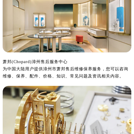
金华市金东区东市南街777号金华万达广场写字楼4号楼22层2209室（需提前预约）
绍兴市越城区胜利东路379号世茂天际中心写字楼8层805室（需提前预约）
嘉兴市南湖区广益路705号嘉兴世界贸易中心写字楼A座13层1304室（需提前预约）
南昌市红谷滩新区红谷中大道998号绿地双子塔（中央广场）A1座办公楼14层07室（需提前预约）
济南市历下区经十路11111号华润中心写字楼（万象城）15层1508室（需提前预约）
广州市天河区天河路230号万菱汇国际中心写字楼A塔7层704室（需提前预约）
广州市越秀区环市东路371-375号世界贸易中心大厦南塔写字楼15层07室（需提前预约）
深圳市罗湖区深南东路5001号华润大厦写字楼17层1701室（需提前预约）
萧邦(Chopard)漳州售后服务中心
为中国大陆用户提供漳州市萧邦售后维修保养服务，您可以咨询
惠州市惠城区江北文昌一路7号华贸大厦写字楼1座30层05室（需提前预约）
维修、保养、配件、价格、知识、常见问题及资讯相关内容。
厦门市思明区湖滨东路95号华润大厦写字楼B座11层1104室（需提前预约）
福州市鼓楼区五四路128-1号恒力城写字楼15层03室（需提前预约）
成都市锦江区人民东路6号SAC东原中心写字楼24层2406B室（需提前预约）
重庆市江北区观音桥步行街2号融恒时代广场写字楼9层902室（需提前预约）
长沙市芙蓉区定王台街道建湘路393号世茂环球金融中心写字楼（芙蓉广场）10层13室（需提前预约）
郑州市二七区铭功路10号华润大厦写字楼29层2905室（需提前预约）
太原市迎泽区解放路15号亨得利名表服务中心（品牌授权店）3层整层（需提前预约）