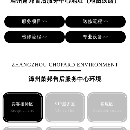
漳州萧邦售后服务中心地址（地图线路）
烟台市芝罘区胜利路139号万达金融中心A座907室（需提前预约）
长春市朝阳区西安大路727号中银大厦A座(旺进大厦)18层09室（需提前预约）
贵阳市南明区都司高架桥路33号亨特国际金融中心14楼14D（需提前预约）
服务项目>>
送修流程>>
昆明市盘龙区北京路928号同德昆明广场写字楼10层06室（需提前预约）
石家庄市长安区中山东路39号勒泰中心写字楼B座13层07室（需提前预约）
检修流程>>
专业设备>>
西安市碑林区南关正街88号华侨城长安国际中心E座6楼10室（需提前预约）
海口市龙华区金贸东路5号海口华润大厦B座17层1707室（需提前预约）
唐山市路南区新华东道100号万达广场写字楼A座10层1002室（需提前预约）
ZHANGZHOU CHOPARD ENVIRONMENT
台州市椒江区东海大道1800号腾达中心东1幢20楼2002室（需提前预约）
内蒙古自治区呼和浩特市玉泉区大学西街70号华润万象城写字楼（鄂尔多斯大厦）23层2326室（需提前预约）
漳州萧邦售后服务中心环境
甘肃省兰州市七里河区西津西路16号兰州中心写字楼21层2102室（需提前预约）
重庆市解放碑渝中区民权路28号英利国际金融中心写字楼20层01室（需提前预约）
黑龙江省大庆市萨尔图区会战大街萧邦售后服务中心（需提前预约）
宾客接待区
VIP服务区
客服区
黑龙江省鹤岗市向阳区红军路萧邦售后服务中心（需提前预约）
Reception area
VIP service
Customer service
黑龙江省黑河市爱辉区中央街萧邦售后服务中心（需提前预约）
黑龙江省鸡西市鸡冠区红军路萧邦售后服务中心（需提前预约）