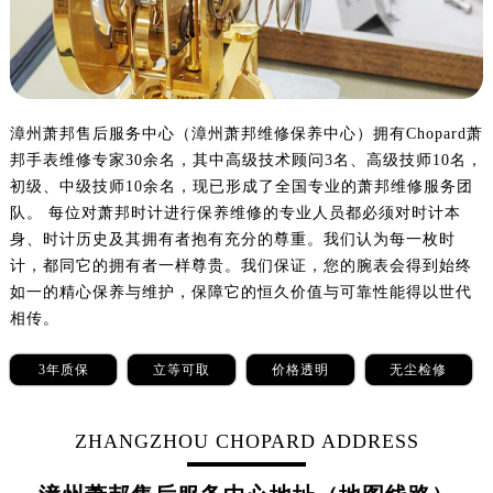
沈阳市沈河区中街路137号亨得利名表服务中心（品牌授权店）1层整层（需提前预约）
沈阳市沈河区中街路83号亨得利名表服务中心（品牌授权店）1层整层（需提前预约）
乌鲁木齐市天山区红山路26号时代广场（CCMALL）C座17层17-B（需提前预约）
温州市鹿城区锦绣路1067号置信广场10层1015室（需提前预约）
哈尔滨市道里区友谊西路600号富力中心T2座写字楼29层03室（需提前预约）
漳州萧邦售后服务中心（漳州萧邦维修保养中心）拥有Chopard萧
邦手表维修专家30余名，其中高级技术顾问3名、高级技师10名，
大连市中山区人民路15号国际金融大厦7层G室（需提前预约）
初级、中级技师10余名，现已形成了全国专业的萧邦维修服务团
佛山市禅城区季华五路57号万科金融中心C座12层1205室（需提前预约）
队。 每位对萧邦时计进行保养维修的专业人员都必须对时计本
东莞市东城街道鸿福东路1号民盈国贸中心T1写字楼9层907室（需提前预约）
身、时计历史及其拥有者抱有充分的尊重。我们认为每一枚时
无锡市梁溪区人民中路139号恒隆广场写字楼1座11层1104室（需提前预约）
计，都同它的拥有者一样尊贵。我们保证，您的腕表会得到始终
南通市崇川区工农路57号圆融广场写字楼16层1603室（需提前预约）
如一的精心保养与维护，保障它的恒久价值与可靠性能得以世代
苏州市苏州工业园区星港街199号苏州中心办公楼C座22层08室（需提前预约）
相传。
武汉市江汉区解放大道686号世界贸易大厦38层09室（需提前预约）
3年质保
立等可取
价格透明
无尘检修
南宁市青秀区金湖路59号地王大厦12楼1224室（需提前预约）
合肥市蜀山区潜山路111号万象城华润大厦B座12楼03室（需提前预约）
ZHANGZHOU CHOPARD ADDRESS
泉州市丰泽区宝洲路729号浦西万达中心写字楼A座7楼709室（需提前预约）
青岛市南区山东路6号华润大厦B座22层04室（需提前预约）