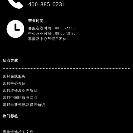
广东省阳江市江城区东风一路萧邦售后服务中心（需提前预约）
400-885-0231
广东省云浮市云城区金山路萧邦售后服务中心（需提前预约）
广东省湛江市赤坎区观海北路萧邦售后服务中心（需提前预约）
营业时间
广东省肇庆市端州区信安大道与砚都大道交汇处萧邦售后服务中心（需提前预约）
客服在线时间：08:00-22:00
中心营业时间：09:00-19:30
广西壮族自治区百色市右江区中山二路萧邦售后服务中心（需提前预约）
客服及中心节假日不休
广西壮族自治区北海市海城区北京路萧邦售后服务中心（需提前预约）
广西壮族自治区崇左市江州区石景林街道友谊大道与丽川路交汇处萧邦售后服务中心（需提前预约）
广西壮族自治区防城港市港口区金花茶大道萧邦售后服务中心（需提前预约）
站点导航
广西壮族自治区贵港市港北区港城街道布山大道与仙衣路交叉口萧邦售后服务中心（需提前预约）
萧邦在线服务
广西壮族自治区桂林市秀峰区红岭路萧邦售后服务中心（需提前预约）
萧邦中心介绍
广西壮族自治区河池市金城江区金城江街道朝阳路萧邦售后服务中心（需提前预约）
萧邦维修及保养项目
广西壮族自治区贺州市八步区城东街道灵峰南路萧邦售后服务中心（需提前预约）
萧邦中国区服务网点
广西壮族自治区来宾市兴宾区桂中大道萧邦售后服务中心（需提前预约）
萧邦最新资讯及保养知识
广西壮族自治区柳州市城中区中山中路萧邦售后服务中心（需提前预约）
热门标签
广西壮族自治区钦州市钦南区金海湾东大街萧邦售后服务中心（需提前预约）
广西壮族自治区梧州市万秀区龙湖镇高旺路萧邦售后服务中心（需提前预约）
查看维修相关文档