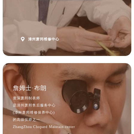
山西省吕梁市离石区永宁中路与建设街交叉口萧邦售后服务中心（需提前预约）
山西省朔州市朔城区怡西路与鄯阳西街交汇处萧邦售后服务中心（需提前预约）
山西省忻州市忻府区和平东街与七一南路交叉口萧邦售后服务中心（需提前预约）
山西省阳泉市郊区平阳东街与新城大道交叉口萧邦售后服务中心（需提前预约）
山西省运城市盐湖区河东街萧邦售后服务中心（需提前预约）

漳州萧邦维修中心
山西省长治市潞州区英雄中路萧邦售后服务中心（需提前预约）
山西省太原市迎泽区迎泽街道解放路15号亨得利名表维修授权店3楼萧邦售后服务中心（需提前预约）
天津市和平区赤峰道136号天津国际金融中心26层2603室萧邦售后服务中心（需提前预约）
安徽省安庆市迎江区人民路萧邦售后服务中心（需提前预约）
安徽省蚌埠市蚌山区淮河路萧邦售后服务中心（需提前预约）
安徽省亳州市谯城区魏武大道萧邦售后服务中心（需提前预约）
詹姆士·布朗
安徽省池州市贵池区长江路萧邦售后服务中心（需提前预约）
资深萧邦制表师
安徽省滁州市琅琊区南谯北路萧邦售后服务中心（需提前预约）
是漳州萧邦售后服务中心
安徽省阜阳市颍州区颍州北路萧邦售后服务中心（需提前预约）
(漳州萧邦维修保养中心)
安徽省淮北市相山区淮海路萧邦售后服务中心（需提前预约）
的高级技师之一
ZhangZhou Chopard Maintain center
安徽省淮南市田家庵区国庆中路萧邦售后服务中心（需提前预约）