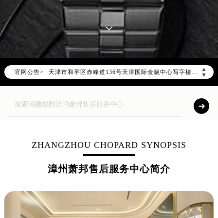
2026年8月萧邦全国官方售后客户服务热线：400-885-0231
萧邦官方全国统一服务热线400-885-0231，服务覆盖中国大陆、香港、澳门、台湾全部区域（非大陆需加拨“+86”）
2026年8月萧邦售后服务中心最新网点地址：
北京市朝阳区建国门外大街甲6号华熙国际中心写字楼D座11层1102室（北京总部）（需提前预约）
北京市东城区东长安街1号东方广场写字楼W3座6层602室（需提前预约）
▲
官网公告>
天津市和平区赤峰道136号天津国际金融中心写字楼26层2603室（需提前预约）
▼
上海市徐汇区虹桥路3号港汇中心写字楼2座37层3705室（需提前预约）
上海市黄浦区南京东路299号宏伊国际广场写字楼8层806室（需提前预约）
南京市秦淮区中山南路1号（新街口）南京中心写字楼22层C1-1室（需提前预约）
常州市新北区龙锦路1590号现代传媒中心写字楼5号楼10层1008室（需提前预约）
徐州市鼓楼区淮海东路29号苏宁广场IFC国际金融中心写字楼35层3508室（需提前预约）
ZHANGZHOU CHOPARD SYNOPSIS
扬州市邗江区国展路29号星耀天地写字楼1号楼18层1803室（需提前预约）
漳州萧邦售后服务中心简介
盐城市盐都区世纪大道5号盐城金融城写字楼1号楼16层1604室（需提前预约）
泰州市海陵区永定东路399号置地商务中心东塔写字楼（华润万象城）17层1706室（需提前预约）
宁波市江北区大闸南路500号来福士广场办公楼20层2009室（需提前预约）
杭州市上城区钱江路1366号华润大厦写字楼A座5层503-5室（需提前预约）