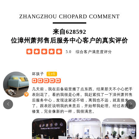
江西省宜春市袁州区中山中路萧邦售后服务中心（需提前预约）
江西省鹰潭市月湖区胜利东路萧邦售后服务中心（需提前预约）
ZHANGZHOU CHOPARD COMMENT
山东省德州市德城区东风中路萧邦售后服务中心（需提前预约）
山东省东营市东营区济南路萧邦售后服务中心（需提前预约）
来自
628592
山东省济南市历下区经十路11111号华润中心写字楼（万象城）15层1508室萧邦售后服务中心（需提前预约）
位漳州萧邦售后服务中心客户的真实评价
山东省济宁市任城区太白楼路萧邦售后服务中心（需提前预约）





5.0
综合客户满意度评分
山东省莱芜市文化南路8号银座商城名表维修一楼名表维修萧邦售后服务中心（需提前预约）
山东省临沂市兰山区解放路萧邦售后服务中心（需提前预约）
山东省日照市东港区烟台路萧邦售后服务中心（需提前预约）
Lv6
坏孩子
山东省泰安市泰山区财源街道泰山大街萧邦售后服务中心（需提前预约）
几天前，我在后备箱里搬了点东西。结果那天不小心把手
山东省威海市环翠区新威海路89号振华商厦一楼名表维修萧邦售后服务中心（需提前预约）
表刮花了。看的我很是心疼。我赶紧找了一下漳州萧邦售
山东省潍坊市奎文区东风东街萧邦售后服务中心（需提前预约）
后服务中心，发现这家还不错，离我也不远，就直接来


了。跟表匠说明我的来意后，开始帮我处理。经过表匠的
山东省枣庄市滕州市北辛路与善国路交叉口萧邦售后服务中心（需提前预约）
修复，完全像新的一样，我很满意。
山东省淄博市张店区金晶大道萧邦售后服务中心（需提前预约）
上海市黄浦区南京东路299号宏伊国际广场写字楼8层806室萧邦售后服务中心（需提前预约）
上海市徐汇区虹桥路3号港汇中心2座37层3705室萧邦售后服务中心（需提前预约）