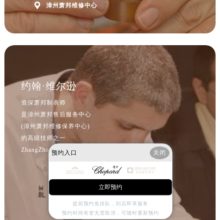
河北省保定市竞秀区朝阳北大街北国先天下萧邦售后服务中心（需提前预约）

漳州萧邦维修中心
内蒙古自治区阿拉善盟市左旗土尔扈特大街萧邦售后服务中心（需提前预约）
内蒙古自治区巴彦淖尔市临河区新华街萧邦售后服务中心（需提前预约）
内蒙古自治区包头市青山区幸福路甲3号王府井百货名表维修萧邦售后服务中心（需提前预约）
内蒙古自治区赤峰市红山区哈达街萧邦售后服务中心（需提前预约）
内蒙古自治区鄂尔多斯市东胜区伊金霍洛街萧邦售后服务中心（需提前预约）
约翰·维尔逊
内蒙古自治区呼伦贝尔市海拉尔区中央街萧邦售后服务中心（需提前预约）
内蒙古自治区通辽市科尔沁区明仁大街萧邦售后服务中心（需提前预约）
资深萧邦制表师
内蒙古自治区乌海市海勃湾区人民南路萧邦售后服务中心（需提前预约）
是漳州萧邦售后服务中心
(漳州萧邦维修保养中心)
内蒙古自治区乌兰察布市集宁区恩和大街萧邦售后服务中心（需提前预约）
的高级技师之一
内蒙古自治区锡林郭勒盟市锡林浩特市光明街与额尔敦路交叉口萧邦售后服务中心（需提前预约）
ZhangZhou Chopard Maintain center
预约入口
关闭
内蒙古自治区兴安盟市乌兰浩特市兴安大街萧邦售后服务中心（需提前预约）
山西省大同市平城区迎宾街萧邦售后服务中心（需提前预约）
山西省晋城市城区黄华街萧邦售后服务中心（需提前预约）
立即预约
山西省晋中市榆次区顺城街萧邦售后服务中心（需提前预约）
提前预约免排队，到店即享服务
山西省临汾市尧都区解放路萧邦售后服务中心（需提前预约）
预约时间有变无需取消，可随时重新预约