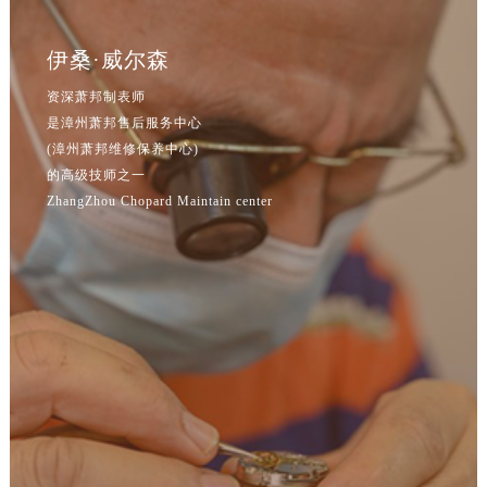
辽宁省鞍山市铁东区站前街萧邦售后服务中心（需提前预约）
辽宁省本溪市平山区胜利路萧邦售后服务中心（需提前预约）
伊桑·威尔森
辽宁省朝阳市双塔区新华路萧邦售后服务中心（需提前预约）
资深萧邦制表师
辽宁省丹东市振兴区七经街萧邦售后服务中心（需提前预约）
是漳州萧邦售后服务中心
辽宁省抚顺市新抚区东一路萧邦售后服务中心（需提前预约）
(漳州萧邦维修保养中心)
辽宁省阜新市海州区解放大街萧邦售后服务中心（需提前预约）
的高级技师之一
辽宁省葫芦岛市连山区中央路萧邦售后服务中心（需提前预约）
ZhangZhou Chopard Maintain center
辽宁省锦州市古塔区中央大街萧邦售后服务中心（需提前预约）
辽宁省辽阳市白塔区新运大街萧邦售后服务中心（需提前预约）
辽宁省盘锦市兴隆台区石油大街萧邦售后服务中心（需提前预约）
辽宁省铁岭市银州区南马路萧邦售后服务中心（需提前预约）
辽宁省营口市站前区市府路与渤海大街交叉口萧邦售后服务中心（需提前预约）
辽宁省沈阳市沈河区中街路137号亨得利名表维修授权店1楼萧邦售后服务中心（需提前预约）
辽宁省沈阳市沈河区中街路83号亨得利名表维修授权店1楼萧邦售后服务中心（需提前预约）
北京市朝阳区建国门外大街甲6号华熙国际中心D座11层1102室萧邦售后服务中心（北京总部）（需提前预约）
北京市东城区东长安街1号王府井东方广场W3座6层602室萧邦售后服务中心（需提前预约）