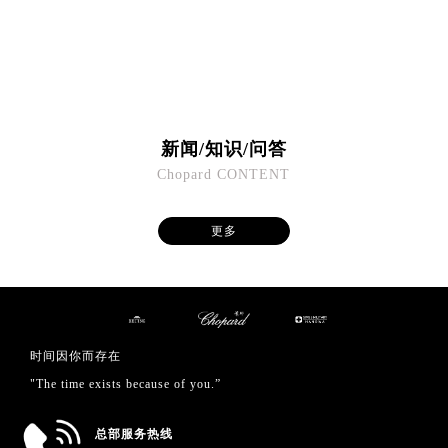
福建省福州市鼓楼区五四路128-1号恒力城写字楼15层03室萧邦售后服务中心（需提前预约）
福建省厦门市思明区湖滨东路95号万象城华润大厦B座11层1104室萧邦售后服务中心（需提前预约）
广东省潮州市潮安区新风路与潮汕路交汇处萧邦售后服务中心（需提前预约）
广东省广州市天河区天河路230号万菱汇国际中心A塔7层704室萧邦售后服务中心（需提前预约）
广东省广州市越秀区环市东路371-375号世界贸易中心大厦南塔15层1507室萧邦售后服务中心（需提前预约）
新闻/知识/问答
广东省河源市源城区越王大道萧邦售后服务中心（需提前预约）
Chopard CONTENT
广东省惠州市惠城区江北文昌一路7号华贸大厦1座30层3005室萧邦售后服务中心（需提前预约）
广东省江门市蓬江区广场西路萧邦售后服务中心（需提前预约）
更多
广东省揭阳市榕城进贤门步行街萧邦售后服务中心（需提前预约）
广东省茂名市电白区水东街道迎宾大道萧邦售后服务中心（需提前预约）
广东省梅州市梅江区金燕大道萧邦售后服务中心（需提前预约）
广东省清远市清城区湖西路萧邦售后服务中心（需提前预约）
广东省汕头市龙湖区长平路萧邦售后服务中心（需提前预约）
时间因你而存在
广东省汕尾市城区香洲街道园林社区翠园街萧邦售后服务中心（需提前预约）
"The time exists because of you.”
广东省韶关市武江区芙蓉新区与老城中心交汇处萧邦售后服务中心（需提前预约）
广东省深圳市罗湖区深南东路5001号华润大厦17层1701室萧邦售后服务中心（需提前预约）
总部服务热线