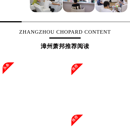
浙江省杭州市上城区钱江路1366号华润大厦A座5层503-5室萧邦售后服务中心（需提前预约）
浙江省湖州市吴兴区劳动路萧邦售后服务中心（需提前预约）
浙江省嘉兴市南湖区广益路705号嘉兴世界贸易中心A座13层1304室萧邦售后服务中心（需提前预约）
浙江省金华市金东区东市南街777号金华万达广场4号楼22楼2209室萧邦售后服务中心（需提前预约）
ZHANGZHOU CHOPARD CONTENT
浙江省丽水市莲都区解放街萧邦售后服务中心（需提前预约）
浙江省宁波市江北区大闸南路500号来福士广场办公楼20层2009室萧邦售后服务中心（需提前预约）
漳州萧邦推荐阅读
浙江省衢州市柯城区上街萧邦售后服务中心（需提前预约）
浙江省绍兴市越城区胜利东路379号世茂天际中心写字楼8层805室萧邦售后服务中心（需提前预约）
头条
推荐
浙江省舟山市定海区解放东路萧邦售后服务中心（需提前预约）
澳门特别行政区大堂区议事亭前地（新马路）萧邦售后服务中心（需提前预约）
澳门特别行政区风顺堂区南湾大马路萧邦售后服务中心（需提前预约）
澳门特别行政区花地玛堂区关闸广场萧邦售后服务中心（需提前预约）
澳门特别行政区花王堂区大三巴商圈萧邦售后服务中心（需提前预约）
澳门特别行政区嘉模堂区官也街萧邦售后服务中心（需提前预约）
澳门省路氹城市金光大道萧邦售后服务中心（需提前预约）
推荐
澳门特别行政区望德堂区塔石广场萧邦售后服务中心（需提前预约）