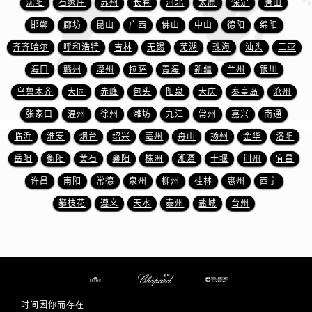
沈阳
石家庄
苏州
长春
河北
太原
保定
唐山
江西省吉安市吉州区井冈山大道萧邦售后服务中心（需提前预约）
江西省景德镇市珠山区珠山中路萧邦售后服务中心（需提前预约）
邯郸
廊坊
昆山
广西
佛山
中山
德阳
绵阳
江西省九江市浔阳区浔阳路萧邦售后服务中心（需提前预约）
齐齐哈尔
呼和浩特
吉林
无锡
芜湖
珠海
汕头
三亚
江西省南昌市红谷滩新区红谷中大道998号绿地双子塔（中央广场）A1座办公楼14层1407室萧邦售后服务中心（需提前预约）
海口
赣州
漳州
拉萨
青海
新疆
兰州
银川
江西省萍乡市安源区萍安北大道与康庄路交叉口萧邦售后服务中心（需提前预约）
乌鲁木齐
大同
赤峰
包头
阳泉
大庆
秦皇岛
沧州
江西省上饶市信州区滨江西路萧邦售后服务中心（需提前预约）
张家口
温州
徐州
潍坊
九江
常州
嘉兴
南通
江西省新余市渝水区北湖西路萧邦售后服务中心（需提前预约）
临沂
淮安
烟台
绍兴
亳州
舟山
扬州
金华
洛阳
江西省宜春市袁州区中山中路萧邦售后服务中心（需提前预约）
岳阳
衡阳
黄石
襄阳
株洲
湘潭
十堰
荆州
宜昌
江西省鹰潭市月湖区胜利东路萧邦售后服务中心（需提前预约）
山东省德州市德城区东风中路萧邦售后服务中心（需提前预约）
许昌
南阳
常德
泉州
柳州
桂林
惠州
西宁
山东省东营市东营区济南路萧邦售后服务中心（需提前预约）
攀枝花
遵义
天水
泰州
盐城
台州
山东省济南市历下区经十路11111号华润中心写字楼（万象城）15层1508室萧邦售后服务中心（需提前预约）
山东省济宁市任城区太白楼路萧邦售后服务中心（需提前预约）
山东省莱芜市文化南路8号银座商城名表维修一楼名表维修萧邦售后服务中心（需提前预约）
山东省临沂市兰山区解放路萧邦售后服务中心（需提前预约）
山东省日照市东港区烟台路萧邦售后服务中心（需提前预约）
时间因你而存在