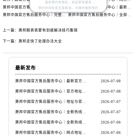
内蒙古自治区乌兰察布市集宁区恩和大街萧邦售后服务中心（需提前预约）
提前预约免排队，到店即享服务
萧邦中国官方售后服务中心｜官方热线及网点地址权威信息声明（2026年7月最新）
萧邦中国官方售后服务中心｜最新热线及详细网点地址权威信息通告（2026年7月最新）
预约时间有变无需取消，可随时重新预约
内蒙古自治区锡林郭勒盟市锡林浩特市光明街与额尔敦路交叉口萧邦售后服务中心（需提前预约）
萧邦中国官方售后服务中心｜完整地址与联系电话权威信息通告（2026年7月最新）
萧邦中国官方售后服务中心｜全部地址及热线电话权威信息通知（2026年7月最新）
内蒙古自治区兴安盟市乌兰浩特市兴安大街萧邦售后服务中心（需提前预约）
山西省大同市平城区迎宾街萧邦售后服务中心（需提前预约）
上一篇：
萧邦腕表表蒙有划痕解决技巧集锦
山西省晋城市城区黄华街萧邦售后服务中心（需提前预约）
下一篇：
萧邦走快了处理办法大全
山西省晋中市榆次区顺城街萧邦售后服务中心（需提前预约）
山西省临汾市尧都区解放路萧邦售后服务中心（需提前预约）
山西省吕梁市离石区永宁中路与建设街交叉口萧邦售后服务中心（需提前预约）
最新发布
山西省朔州市朔城区怡西路与鄯阳西街交汇处萧邦售后服务中心（需提前预约）
山西省忻州市忻府区和平东街与七一南路交叉口萧邦售后服务中心（需提前预约）
萧邦中国官方售后服务中心｜最新官方地址和全部热线权威信息通知（2026年7月最新）
2026-07-08
山西省阳泉市郊区平阳东街与新城大道交叉口萧邦售后服务中心（需提前预约）
萧邦中国官方售后服务中心｜官方地址及联系电话权威信息声明（2026年7月最新）
2026-07-08
山西省运城市盐湖区河东街萧邦售后服务中心（需提前预约）
萧邦中国官方售后服务中心｜地址与官方电话权威信息通知（2026年7月最新）
2026-07-07
山西省长治市潞州区英雄中路萧邦售后服务中心（需提前预约）
萧邦中国官方售后服务中心｜全新热线和维修门店详细地址权威信息通告（2026年7月最新）
2026-07-07
山西省太原市迎泽区迎泽街道解放路15号亨得利名表维修授权店3楼萧邦售后服务中心（需提前预约）
天津市和平区赤峰道136号天津国际金融中心26层2603室萧邦售后服务中心（需提前预约）
萧邦中国官方售后服务中心｜全新热线和维修门店详细地址权威信息声明（2026年7月最新）
2026-07-06
安徽省安庆市迎江区人民路萧邦售后服务中心（需提前预约）
萧邦中国官方售后服务中心｜网点地址与售后服务电话权威信息声明（2026年7月最新）
2026-07-06