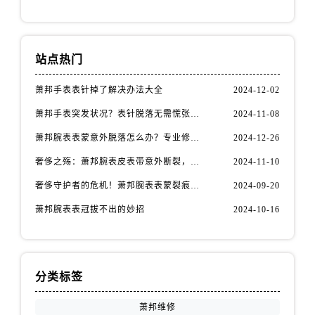
安徽省蚌埠市蚌山区淮河路萧邦售后服务中心（需提前预约）
安徽省亳州市谯城区魏武大道萧邦售后服务中心（需提前预约）
安徽省池州市贵池区长江路萧邦售后服务中心（需提前预约）
站点热门
安徽省滁州市琅琊区南谯北路萧邦售后服务中心（需提前预约）
安徽省阜阳市颍州区颍州北路萧邦售后服务中心（需提前预约）
萧邦手表表针掉了解决办法大全
2024-12-02
安徽省淮北市相山区淮海路萧邦售后服务中心（需提前预约）
萧邦手表突发状况？表针脱落无需慌张，速效解决方案在这里
2024-11-08
安徽省淮南市田家庵区国庆中路萧邦售后服务中心（需提前预约）
萧邦腕表表蒙意外脱落怎么办？专业修复指南助您爱表重生
2024-12-26
安徽省黄山市屯溪区黄山西路萧邦售后服务中心（需提前预约）
奢侈之殇：萧邦腕表皮表带意外断裂，如何优雅应对
2024-11-10
安徽省六安市金安区解放中路萧邦售后服务中心（需提前预约）
安徽省马鞍山市雨山区湖南西路萧邦售后服务中心（需提前预约）
奢侈守护者的危机！萧邦腕表表蒙裂痕，如何优雅应对
2024-09-20
安徽省宿州市埇桥区人民中路萧邦售后服务中心（需提前预约）
萧邦腕表表冠拔不出的妙招
2024-10-16
安徽省铜陵市铜官区石城大道萧邦售后服务中心（需提前预约）
安徽省芜湖市镜湖区中山路步行街萧邦售后服务中心（需提前预约）
安徽省宣城市宣州区叠嶂西路萧邦售后服务中心（需提前预约）
分类标签
福建省龙岩市新罗区九一南路萧邦售后服务中心（需提前预约）
福建省南平市建阳区人民西路萧邦售后服务中心（需提前预约）
萧邦维修