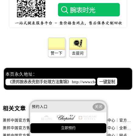
辽宁省盘锦市兴隆台区石油大街萧邦售后服务中心（需提前预约）
辽宁省铁岭市银州区南马路萧邦售后服务中心（需提前预约）
辽宁省营口市站前区市府路与渤海大街交叉口萧邦售后服务中心（需提前预约）
辽宁省沈阳市沈河区中街路137号亨得利名表维修授权店1楼萧邦售后服务中心（需提前预约）
辽宁省沈阳市沈河区中街路83号亨得利名表维修授权店1楼萧邦售后服务中心（需提前预约）
北京市朝阳区建国门外大街甲6号华熙国际中心D座11层1102室萧邦售后服务中心（需提前预约）
北京市东城区东长安街1号王府井东方广场W3座6层602室萧邦售后服务中心（需提前预约）
赞一下
去提问
河北省保定市竞秀区朝阳北大街北国先天下萧邦售后服务中心（需提前预约）
内蒙古自治区阿拉善盟市左旗土尔扈特大街萧邦售后服务中心（需提前预约）
本页永久地址：
内蒙古自治区巴彦淖尔市临河区新华街萧邦售后服务中心（需提前预约）
一键复制
内蒙古自治区包头市青山区幸福路甲3号王府井百货名表维修萧邦售后服务中心（需提前预约）
内蒙古自治区赤峰市红山区哈达街萧邦售后服务中心（需提前预约）
内蒙古自治区鄂尔多斯市东胜区伊金霍洛街萧邦售后服务中心（需提前预约）
预约入口
关闭
相关文章
内蒙古自治区呼伦贝尔市海拉尔区中央街萧邦售后服务中心（需提前预约）
萧邦中国官方售后服务中心｜最新官方地址和全部热线权威信息通知（2026年7月最新）
萧邦中国官方售后服务中心｜官方地址及联系电话权威信息声明（2026年7月最新）
内蒙古自治区通辽市科尔沁区明仁大街萧邦售后服务中心（需提前预约）
萧邦中国官方售后服务中心｜地址与官方电话权威信息通知（2026年7月最新）
萧邦中国官方售后服务中心｜全新热线和维修门店详细地址权威信息通告（2026年7月最新）
立即预约
内蒙古自治区乌海市海勃湾区人民南路萧邦售后服务中心（需提前预约）
萧邦中国官方售后服务中心｜全新热线和维修门店详细地址权威信息声明（2026年7月最新）
萧邦中国官方售后服务中心｜网点地址与售后服务电话权威信息声明（2026年7月最新）