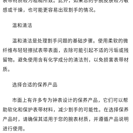
表带材质较为粗糙所致。此外，如果您的手腕皮肤较为敏
南通市崇川区工农路57号圆融广场写字楼16层1603室（需提前预约）
感或干燥，也可能更容易出现割手的情况。
苏州市苏州工业园区星港街199号苏州中心办公楼C座22层08室（需提前预约）
武汉市江汉区解放大道686号世界贸易大厦38层09室（需提前预约）
温和清洁
南宁市青秀区金湖路59号地王大厦12楼1224室（需提前预约）
合肥市蜀山区潜山路111号万象城华润大厦B座12楼03室（需提前预约）
温和清洁是处理割手问题的基础步骤。使用柔软的微
泉州市丰泽区宝洲路729号浦西万达中心写字楼A座7楼709室（需提前预约）
纤维布轻轻擦拭表带表面，去除可能引起不适的污垢或残
青岛市南区山东路6号华润大厦B座22层04室（需提前预约）
留物。避免使用含有化学成分的清洁剂，以免损害表带材
烟台市芝罘区胜利路139号万达金融中心A座907室（需提前预约）
长春市朝阳区西安大路727号中银大厦A座(旺进大厦)18层09室（需提前预约）
质。
贵阳市南明区都司高架桥路33号亨特国际金融中心14楼14D（需提前预约）
选择合适的保养产品
昆明市盘龙区北京路928号同德昆明广场写字楼10层06室（需提前预约）
石家庄市长安区中山东路39号勒泰中心写字楼B座13层07室（需提前预约）
市面上有许多专为钟表设计的保养产品，它们可以帮
西安市碑林区南关正街88号华侨城长安国际中心E座6楼10室（需提前预约）
助软化和保护表带材料，减少割手的可能性。在选择保养
海口市龙华区金贸东路5号海口华润大厦B座17层1707室（需提前预约）
唐山市路南区新华东道100号万达广场写字楼A座10层1002室（需提前预约）
产品时，请确保其适用于您的腕表材质，并遵循产品说明
台州市椒江区东海大道1800号腾达中心东1幢20楼2002室（需提前预约）
进行使用。