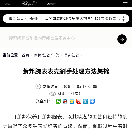
常州市新北区龙锦路1590号现代传媒中心写字楼5号楼10层1008室（需提前预约）

徐州市鼓楼区淮海东路29号苏宁广场IFC国际金融中心写字楼35层3508室（需提前预约）
▲
官网公告>
扬州市邗江区国展路29号星耀天地写字楼1号楼18层1803室（需提前预约）
▼
盐城市盐都区世纪大道5号盐城金融城写字楼1号楼16层1604室（需提前预约）
泰州市海陵区永定东路399号置地商务中心东塔写字楼（华润万象城）17层1706室（需提前预约）
宁波市江北区大闸南路500号来福士广场办公楼20层2009室（需提前预约）
杭州市上城区钱江路1366号华润大厦写字楼A座5层503-5室（需提前预约）
当前位置：
首页
>
新闻/知识/问答
>
萧邦知识
>
金华市金东区东市南街777号金华万达广场写字楼4号楼22层2209室（需提前预约）
绍兴市越城区胜利东路379号世茂天际中心写字楼8层805室（需提前预约）
萧邦腕表表壳割手处理方法集锦
嘉兴市南湖区广益路705号嘉兴世界贸易中心写字楼A座13层1304室（需提前预约）
南昌市红谷滩新区红谷中大道998号绿地双子塔（中央广场）A1座办公楼14层07室（需提前预约）
发布时间：2026-02-05 13:32:06
济南市历下区经十路11111号华润中心写字楼（万象城）15层1508室（需提前预约）
阅读：（
1次）
广州市天河区天河路230号万菱汇国际中心写字楼A塔7层704室（需提前预约）
分享到：
广州市越秀区环市东路371-375号世界贸易中心大厦南塔写字楼15层07室（需提前预约）
【
萧邦保养
】萧邦腕表，以其精湛的工艺和独特的设
深圳市罗湖区深南东路5001号华润大厦写字楼17层1701室（需提前预约）
计赢得了众多钟表爱好者的青睐。然而，佩戴过程中有时
惠州市惠城区江北文昌一路7号华贸大厦写字楼1座30层05室（需提前预约）