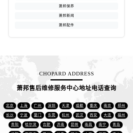
福建省宁德市蕉城区天湖东路萧邦售后服务中心（需提前预约）
萧邦保养
福建省莆田市城厢区霞林街道荔华东大道萧邦售后服务中心（需提前预约）
萧邦新闻
福建省三明市三元区东乾二路萧邦售后服务中心（需提前预约）
萧邦配件
福建省漳州市龙文区步港路萧邦售后服务中心（需提前预约）
江苏省常州市新北区龙锦路1590号现代传媒中心5号楼10层1008室萧邦售后服务中心（需提前预约）
江苏省淮安市清江浦区淮海北路萧邦售后服务中心（需提前预约）
江苏省连云港市海州区通灌北路萧邦售后服务中心（需提前预约）
江苏省南京市秦淮区中山南路1号南京中心22层22-C1-C3室萧邦售后服务中心（需提前预约）
江苏省宿迁市宿城区西湖路萧邦售后服务中心（需提前预约）
CHOPARD ADDRESS
江苏省泰州市海陵区永定东路399号置地商务中心东塔（华润万象城）17层1706室萧邦售后服务中心（需提前预约）
江苏省徐州市鼓楼区淮海东路29号苏宁广场IFC国际金融中心35层3508室萧邦售后服务中心（需提前预约）
萧邦售后维修服务中心地址电话查询
江苏省盐城市盐都区世纪大道5号盐城金融城写字楼1号楼16层1604室萧邦售后服务中心（需提前预约）
江苏省扬州市邗江区国展路29号星耀天地写字楼1号楼18层1803室萧邦售后服务中心（需提前预约）
北京
上海
广州
深圳
天津
成都
重庆
南京
郑州
江苏省镇江市京口区中山东路萧邦售后服务中心（需提前预约）
长沙
宁波
厦门
东莞
杭州
武汉
西安
大连
福州
江西省抚州市临川区赣东大道萧邦售后服务中心（需提前预约）
贵阳
哈尔滨
合肥
济南
昆明
南昌
南宁
青岛
江西省赣州市章贡区文清路萧邦售后服务中心（需提前预约）