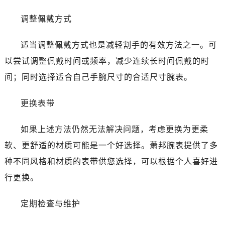
内蒙古自治区呼和浩特市玉泉区大学西街70号华润万象城写字楼（鄂尔多斯大厦）23层2326室（需提前预约）
甘肃省兰州市七里河区西津西路16号兰州中心写字楼21层2102室（需提前预约）
调整佩戴方式
重庆市解放碑渝中区民权路28号英利国际金融中心写字楼20层01室（需提前预约）
适当调整佩戴方式也是减轻割手的有效方法之一。可
黑龙江省大庆市萨尔图区会战大街萧邦售后服务中心（需提前预约）
黑龙江省鹤岗市向阳区红军路萧邦售后服务中心（需提前预约）
以尝试调整佩戴时间或频率，减少连续长时间佩戴的时
黑龙江省黑河市爱辉区中央街萧邦售后服务中心（需提前预约）
间；同时选择适合自己手腕尺寸的合适尺寸腕表。
黑龙江省鸡西市鸡冠区红军路萧邦售后服务中心（需提前预约）
黑龙江省佳木斯市向阳区长安路萧邦售后服务中心（需提前预约）
更换表带
黑龙江省牡丹江市东安区太平路萧邦售后服务中心（需提前预约）
如果上述方法仍然无法解决问题，考虑更换为更柔
黑龙江省七台河市桃山区大同街萧邦售后服务中心（需提前预约）
黑龙江省齐齐哈尔市龙沙区龙华路萧邦售后服务中心（需提前预约）
软、更舒适的材质可能是一个好选择。萧邦腕表提供了多
黑龙江省双鸭山市尖山区新兴大街萧邦售后服务中心（需提前预约）
种不同风格和材质的表带供您选择，可以根据个人喜好进
黑龙江省绥化市北林区新华街与康庄路交叉口萧邦售后服务中心（需提前预约）
行更换。
黑龙江省伊春市伊美区通河路萧邦售后服务中心（需提前预约）
吉林省白城市洮北区明仁南街萧邦售后服务中心（需提前预约）
定期检查与维护
吉林省白山市浑江区浑江大街萧邦售后服务中心（需提前预约）