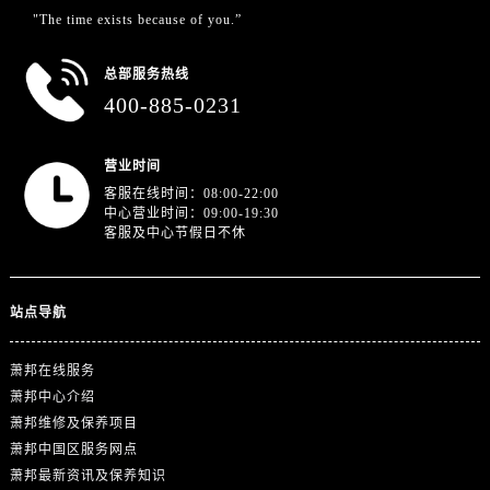
山东省泰安市泰山区财源街道泰山大街萧邦售后服务中心（需提前预约）
"The time exists because of you.”
山东省威海市环翠区新威海路89号振华商厦一楼名表维修萧邦售后服务中心（需提前预约）
山东省潍坊市奎文区东风东街萧邦售后服务中心（需提前预约）
总部服务热线
山东省枣庄市滕州市北辛路与善国路交叉口萧邦售后服务中心（需提前预约）
400-885-0231
山东省淄博市张店区金晶大道萧邦售后服务中心（需提前预约）
上海市黄浦区南京东路299号宏伊国际广场写字楼8层806室萧邦售后服务中心（需提前预约）
营业时间
上海市徐汇区虹桥路3号港汇中心2座37层3705室萧邦售后服务中心（需提前预约）
客服在线时间：08:00-22:00
中心营业时间：09:00-19:30
浙江省杭州市上城区钱江路1366号华润大厦A座5层503-5室萧邦售后服务中心（需提前预约）
客服及中心节假日不休
浙江省湖州市吴兴区劳动路萧邦售后服务中心（需提前预约）
浙江省嘉兴市南湖区广益路705号嘉兴世界贸易中心A座13层1304室萧邦售后服务中心（需提前预约）
站点导航
浙江省金华市金东区东市南街777号金华万达广场4号楼22楼2209室萧邦售后服务中心（需提前预约）
浙江省丽水市莲都区解放街萧邦售后服务中心（需提前预约）
萧邦在线服务
浙江省宁波市江北区大闸南路500号来福士广场办公楼20层2009室萧邦售后服务中心（需提前预约）
萧邦中心介绍
浙江省衢州市柯城区上街萧邦售后服务中心（需提前预约）
萧邦维修及保养项目
浙江省绍兴市越城区胜利东路379号世茂天际中心写字楼8层805室萧邦售后服务中心（需提前预约）
萧邦中国区服务网点
浙江省舟山市定海区解放东路萧邦售后服务中心（需提前预约）
萧邦最新资讯及保养知识