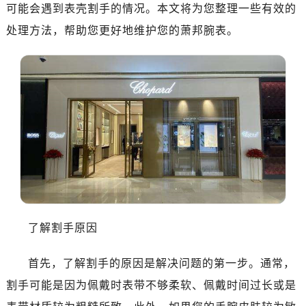
厦门市思明区湖滨东路95号华润大厦写字楼B座11层1104室（需提前预约）
可能会遇到表壳割手的情况。本文将为您整理一些有效的
福州市鼓楼区五四路128-1号恒力城写字楼15层03室（需提前预约）
处理方法，帮助您更好地维护您的萧邦腕表。
成都市锦江区人民东路6号SAC东原中心写字楼24层2406B室（需提前预约）
重庆市江北区观音桥步行街2号融恒时代广场写字楼9层902室（需提前预约）
长沙市芙蓉区定王台街道建湘路393号世茂环球金融中心写字楼（芙蓉广场）10层13室（需提前预约）
郑州市二七区铭功路10号华润大厦写字楼29层2905室（需提前预约）
太原市迎泽区解放路15号亨得利名表服务中心（品牌授权店）3层整层（需提前预约）
沈阳市沈河区中街路137号亨得利名表服务中心（品牌授权店）1层整层（需提前预约）
沈阳市沈河区中街路83号亨得利名表服务中心（品牌授权店）1层整层（需提前预约）
乌鲁木齐市天山区红山路26号时代广场（CCMALL）C座17层17-B（需提前预约）
温州市鹿城区锦绣路1067号置信广场10层1015室（需提前预约）
哈尔滨市道里区友谊西路600号富力中心T2座写字楼29层03室（需提前预约）
了解割手原因
大连市中山区人民路15号国际金融大厦7层G室（需提前预约）
佛山市禅城区季华五路57号万科金融中心C座12层1205室（需提前预约）
首先，了解割手的原因是解决问题的第一步。通常，
东莞市东城街道鸿福东路1号民盈国贸中心T1写字楼9层907室（需提前预约）
割手可能是因为佩戴时表带不够柔软、佩戴时间过长或是
无锡市梁溪区人民中路139号恒隆广场写字楼1座11层1104室（需提前预约）