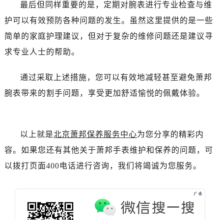
吉林省吉林市船营区河南街萧邦售后服务中心（需提前预约）
最后但同样重要的是，定期对腕表进行专业检查与维
吉林省辽源市龙山区人民大街萧邦售后服务中心（需提前预约）
护可以有效预防各种问题的发生。虽然这里提供的是一些
吉林省梅河口市新华街道梅河大街萧邦售后服务中心（需提前预约）
简单的家庭护理建议，但对于复杂的维修问题还是建议寻
吉林省四平市铁东区紫气大路与南九经街交汇处萧邦售后服务中心（需提前预约）
求专业人士的帮助。
吉林省松原市宁江区五环大街萧邦售后服务中心（需提前预约）
吉林省通化市东昌区环通乡江南大街萧邦售后服务中心（需提前预约）
通过采取上述措施，您可以有效地减轻甚至避免萧邦
吉林省延边市延吉市解放路萧邦售后服务中心（需提前预约）
腕表带来的割手问题，享受更加舒适愉悦的佩戴体验。
辽宁省鞍山市铁东区站前街萧邦售后服务中心（需提前预约）
辽宁省本溪市平山区胜利路萧邦售后服务中心（需提前预约）
辽宁省朝阳市双塔区新华路萧邦售后服务中心（需提前预约）
以上就是
北京萧邦保养服务中心
为您分享的精彩内
辽宁省丹东市振兴区七经街萧邦售后服务中心（需提前预约）
容。如果您还有其他关于萧邦手表维护和保养的问题，可
辽宁省抚顺市新抚区东一路萧邦售后服务中心（需提前预约）
以拨打页面400电话进行咨询，我们将竭诚为您服务。
辽宁省阜新市海州区解放大街萧邦售后服务中心（需提前预约）
辽宁省葫芦岛市连山区中央路萧邦售后服务中心（需提前预约）
辽宁省锦州市古塔区中央大街萧邦售后服务中心（需提前预约）
辽宁省辽阳市白塔区新运大街萧邦售后服务中心（需提前预约）