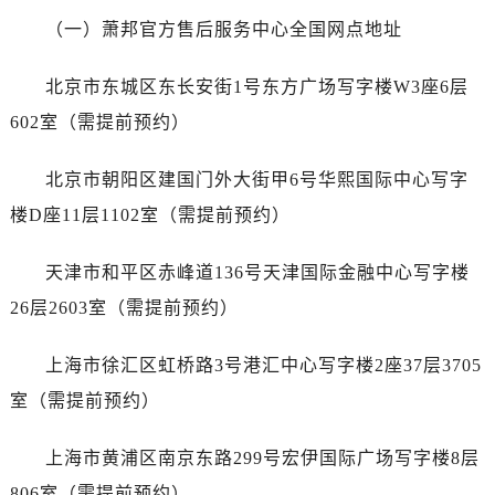
贵阳市南明区都司高架桥路33号亨特国际金融中心14楼14D（需提前预约）
（一）萧邦官方售后服务中心全国网点地址
昆明市盘龙区北京路928号同德昆明广场写字楼10层06室（需提前预约）
石家庄市长安区中山东路39号勒泰中心写字楼B座13层07室（需提前预约）
北京市东城区东长安街1号东方广场写字楼W3座6层
西安市碑林区南关正街88号华侨城长安国际中心E座6楼10室（需提前预约）
602室（需提前预约）
海口市龙华区金贸东路5号海口华润大厦B座17层1707室（需提前预约）
唐山市路南区新华东道100号万达广场写字楼A座10层1002室（需提前预约）
北京市朝阳区建国门外大街甲6号华熙国际中心写字
台州市椒江区东海大道1800号腾达中心东1幢20楼2002室（需提前预约）
楼D座11层1102室（需提前预约）
内蒙古自治区呼和浩特市玉泉区大学西街70号华润万象城写字楼（鄂尔多斯大厦）23层2326室（需提前预约）
甘肃省兰州市七里河区西津西路16号兰州中心写字楼21层2102室（需提前预约）
天津市和平区赤峰道136号天津国际金融中心写字楼
重庆市解放碑渝中区民权路28号英利国际金融中心写字楼20层01室（需提前预约）
26层2603室（需提前预约）
黑龙江省大庆市萨尔图区会战大街萧邦售后服务中心（需提前预约）
黑龙江省鹤岗市向阳区红军路萧邦售后服务中心（需提前预约）
上海市徐汇区虹桥路3号港汇中心写字楼2座37层3705
黑龙江省黑河市爱辉区中央街萧邦售后服务中心（需提前预约）
室（需提前预约）
黑龙江省鸡西市鸡冠区红军路萧邦售后服务中心（需提前预约）
黑龙江省佳木斯市向阳区长安路萧邦售后服务中心（需提前预约）
上海市黄浦区南京东路299号宏伊国际广场写字楼8层
黑龙江省牡丹江市东安区太平路萧邦售后服务中心（需提前预约）
806室（需提前预约）