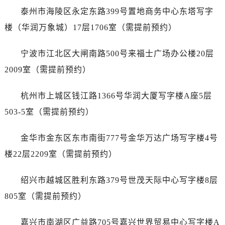
辽宁省朝阳市双塔区新华路萧邦售后服务中心（需提前预约）
泰州市海陵区永定东路399号置地商务中心东塔写字
辽宁省丹东市振兴区七经街萧邦售后服务中心（需提前预约）
楼（华润万象城）17层1706室（需提前预约）
辽宁省抚顺市新抚区东一路萧邦售后服务中心（需提前预约）
辽宁省阜新市海州区解放大街萧邦售后服务中心（需提前预约）
宁波市江北区大闸南路500号来福士广场办公楼20层
辽宁省葫芦岛市连山区中央路萧邦售后服务中心（需提前预约）
2009室（需提前预约）
辽宁省锦州市古塔区中央大街萧邦售后服务中心（需提前预约）
辽宁省辽阳市白塔区新运大街萧邦售后服务中心（需提前预约）
杭州市上城区钱江路1366号华润大厦写字楼A座5层
辽宁省盘锦市兴隆台区石油大街萧邦售后服务中心（需提前预约）
503-5室（需提前预约）
辽宁省铁岭市银州区南马路萧邦售后服务中心（需提前预约）
辽宁省营口市站前区市府路与渤海大街交叉口萧邦售后服务中心（需提前预约）
金华市金东区东市南街777号金华万达广场写字楼4号
辽宁省沈阳市沈河区中街路137号亨得利名表维修授权店1楼萧邦售后服务中心（需提前预约）
楼22层2209室（需提前预约）
辽宁省沈阳市沈河区中街路83号亨得利名表维修授权店1楼萧邦售后服务中心（需提前预约）
北京市朝阳区建国门外大街甲6号华熙国际中心D座11层1102室萧邦售后服务中心（需提前预约）
绍兴市越城区胜利东路379号世茂天际中心写字楼8层
北京市东城区东长安街1号王府井东方广场W3座6层602室萧邦售后服务中心（需提前预约）
805室（需提前预约）
河北省保定市竞秀区朝阳北大街北国先天下萧邦售后服务中心（需提前预约）
内蒙古自治区阿拉善盟市左旗土尔扈特大街萧邦售后服务中心（需提前预约）
嘉兴市南湖区广益路705号嘉兴世界贸易中心写字楼A