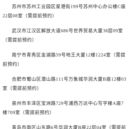
浙江省嘉兴市南湖区广益路705号嘉兴世界贸易中心A座13层1304室萧邦售后服务中心（需提前预约）
苏州市苏州工业园区星港街199号苏州中心办公楼C座
浙江省金华市金东区东市南街777号金华万达广场4号楼22楼2209室萧邦售后服务中心（需提前预约）
22层08室（需提前预约）
浙江省丽水市莲都区解放街萧邦售后服务中心（需提前预约）
浙江省宁波市江北区大闸南路500号来福士广场办公楼20层2009室萧邦售后服务中心（需提前预约）
武汉市江汉区解放大道686号世界贸易大厦38层09室
浙江省衢州市柯城区上街萧邦售后服务中心（需提前预约）
（需提前预约）
浙江省绍兴市越城区胜利东路379号世茂天际中心写字楼8层805室萧邦售后服务中心（需提前预约）
浙江省舟山市定海区解放东路萧邦售后服务中心（需提前预约）
南宁市青秀区金湖路59号地王大厦12楼1224室（需提
澳门特别行政区大堂区议事亭前地（新马路）萧邦售后服务中心（需提前预约）
前预约）
澳门特别行政区风顺堂区南湾大马路萧邦售后服务中心（需提前预约）
澳门特别行政区花地玛堂区关闸广场萧邦售后服务中心（需提前预约）
合肥市蜀山区潜山路111号万象城华润大厦B座12楼03
澳门特别行政区花王堂区大三巴商圈萧邦售后服务中心（需提前预约）
室（需提前预约）
澳门特别行政区嘉模堂区官也街萧邦售后服务中心（需提前预约）
澳门省路氹城市金光大道萧邦售后服务中心（需提前预约）
泉州市丰泽区宝洲路729号浦西万达中心写字楼A座7
澳门特别行政区望德堂区塔石广场萧邦售后服务中心（需提前预约）
楼709室（需提前预约）
福建省福州市鼓楼区五四路128-1号恒力城写字楼15层03室萧邦售后服务中心（需提前预约）
福建省厦门市思明区湖滨东路95号万象城华润大厦B座11层1104室萧邦售后服务中心（需提前预约）
青岛市南区山东路6号华润大厦B座22层04室（需提前