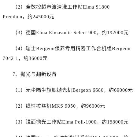
四川省阿坝州市马尔康市团结街萧邦售后服务中心（需提前预约）
（2）全数控超声波清洗工作站Elma S1800
四川省巴中市巴州区江北大道萧邦售后服务中心（需提前预约）
Premium，约245000元
四川省成都市锦江区人民东路6号SAC东原中心24层2406B室萧邦售后服务中心（需提前预约）
四川省达州市通川区中心广场、老车坝萧邦售后服务中心（需提前预约）
（3）德国Elma Elmasonic Select 900，约192000元
四川省德阳市旌阳区长江西路、南街萧邦售后服务中心（需提前预约）
四川省甘孜州市康定市情歌广场、箭炉街萧邦售后服务中心（需提前预约）
（4）瑞士Bergeon保养专用精密工作台机组Bergeon
四川省广安市广安区建安南路萧邦售后服务中心（需提前预约）
7042-1，约36000元
四川省广元市利州区老城南北街、东大街萧邦售后服务中心（需提前预约）
四川省乐山市市中区嘉定中路萧邦售后服务中心（需提前预约）
7、抛光与翻新设备
四川省凉山州市西昌市大巷口下街萧邦售后服务中心（需提前预约）
四川省泸州市江阳区治平路萧邦售后服务中心（需提前预约）
（1）无尘隔尘旗舰抛光机Bergeon 6680，约69000元
四川省眉山市东坡区三苏路萧邦售后服务中心（需提前预约）
四川省绵阳市涪城区翠花街萧邦售后服务中心（需提前预约）
（2）线性拉丝机MKS 9050，约96000元
四川省南充市高坪区江东大道萧邦售后服务中心（需提前预约）
（3）镜面抛光工作站Elma Poli-1000，约158000元
四川省内江市东兴区汉安大道萧邦售后服务中心（需提前预约）
四川省攀枝花市东区三线大道北段萧邦售后服务中心（需提前预约）