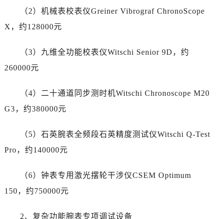
甘肃省天水市秦州区民主路萧邦售后服务中心（需提前预约）
（2）机械表校表仪Greiner Vibrograf ChronoScope
甘肃省武威市凉州区迎宾路萧邦售后服务中心（需提前预约）
X，约128000元
甘肃省张掖市甘州区民乐北路萧邦售后服务中心（需提前预约）
宁夏回族自治区固原市原州区文化街萧邦售后服务中心（需提前预约）
（3）九维全功能校表仪Witschi Senior 9D，约
宁夏回族自治区石嘴山市大武口区贺兰山路萧邦售后服务中心（需提前预约）
260000元
宁夏回族自治区吴忠市利通区开元大道萧邦售后服务中心（需提前预约）
宁夏回族自治区银川市兴庆区新华东路97号新百中心C馆一层C1-18号商铺萧邦售后服务中心（需提前预约）
（4）二十通道同步测时机Witschi Chronoscope M20
宁夏回族自治区中卫市沙坡头区鼓楼东街萧邦售后服务中心（需提前预约）
G3，约380000元
青海省果洛藏族自治州玛沁县团结路萧邦售后服务中心（需提前预约）
青海省海北藏族自治州海晏县将军路萧邦售后服务中心（需提前预约）
（5）石英腕表全频段石英精度测试仪Witschi Q-Test
青海省海东市乐都区滨河路萧邦售后服务中心（需提前预约）
Pro，约140000元
青海省海南藏族自治州共和县青海湖大街萧邦售后服务中心（需提前预约）
青海省海西蒙古族藏族自治州德令哈市柴达木路萧邦售后服务中心（需提前预约）
（6）钟表专用激光摆轮干涉仪CSEM Optimum
青海省黄南藏族自治州同仁市德合隆路萧邦售后服务中心（需提前预约）
150，约750000元
青海省西宁市城西区海湖新区西关大道萧邦售后服务中心（需提前预约）
青海省玉树藏族自治州结古镇胜利路萧邦售后服务中心（需提前预约）
2、复杂功能腕表专项调试设备