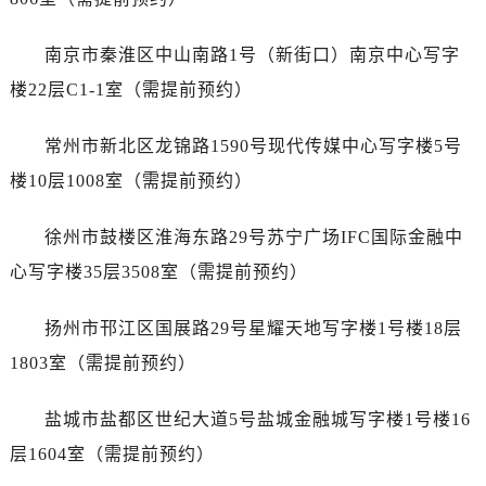
黑龙江省七台河市桃山区大同街萧邦售后服务中心（需提前预约）
黑龙江省齐齐哈尔市龙沙区龙华路萧邦售后服务中心（需提前预约）
南京市秦淮区中山南路1号（新街口）南京中心写字
黑龙江省双鸭山市尖山区新兴大街萧邦售后服务中心（需提前预约）
楼22层C1-1室（需提前预约）
黑龙江省绥化市北林区新华街与康庄路交叉口萧邦售后服务中心（需提前预约）
黑龙江省伊春市伊美区通河路萧邦售后服务中心（需提前预约）
常州市新北区龙锦路1590号现代传媒中心写字楼5号
吉林省白城市洮北区明仁南街萧邦售后服务中心（需提前预约）
楼10层1008室（需提前预约）
吉林省白山市浑江区浑江大街萧邦售后服务中心（需提前预约）
吉林省吉林市船营区河南街萧邦售后服务中心（需提前预约）
徐州市鼓楼区淮海东路29号苏宁广场IFC国际金融中
吉林省辽源市龙山区人民大街萧邦售后服务中心（需提前预约）
心写字楼35层3508室（需提前预约）
吉林省梅河口市新华街道梅河大街萧邦售后服务中心（需提前预约）
吉林省四平市铁东区紫气大路与南九经街交汇处萧邦售后服务中心（需提前预约）
扬州市邗江区国展路29号星耀天地写字楼1号楼18层
吉林省松原市宁江区五环大街萧邦售后服务中心（需提前预约）
1803室（需提前预约）
吉林省通化市东昌区环通乡江南大街萧邦售后服务中心（需提前预约）
吉林省延边市延吉市解放路萧邦售后服务中心（需提前预约）
盐城市盐都区世纪大道5号盐城金融城写字楼1号楼16
辽宁省鞍山市铁东区站前街萧邦售后服务中心（需提前预约）
层1604室（需提前预约）
辽宁省本溪市平山区胜利路萧邦售后服务中心（需提前预约）