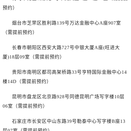
广东省潮州市潮安区新风路与潮汕路交汇处萧邦售后服务中心（需提前预约）
预约）
广东省广州市天河区天河路230号万菱汇国际中心A塔7层704室萧邦售后服务中心（需提前预约）
广东省广州市越秀区环市东路371-375号世界贸易中心大厦南塔15层1507室萧邦售后服务中心（需提前预约）
烟台市芝罘区胜利路139号万达金融中心A座907室
广东省河源市源城区越王大道萧邦售后服务中心（需提前预约）
（需提前预约）
广东省惠州市惠城区江北文昌一路7号华贸大厦1座30层3005室萧邦售后服务中心（需提前预约）
广东省江门市蓬江区广场西路萧邦售后服务中心（需提前预约）
长春市朝阳区西安大路727号中银大厦A座(旺进大
广东省揭阳市榕城进贤门步行街萧邦售后服务中心（需提前预约）
厦)18层09室（需提前预约）
广东省茂名市电白区水东街道迎宾大道萧邦售后服务中心（需提前预约）
广东省梅州市梅江区金燕大道萧邦售后服务中心（需提前预约）
贵阳市南明区都司高架桥路33号亨特国际金融中心14
广东省清远市清城区湖西路萧邦售后服务中心（需提前预约）
楼14D（需提前预约）
广东省汕头市龙湖区长平路萧邦售后服务中心（需提前预约）
广东省汕尾市城区香洲街道园林社区翠园街萧邦售后服务中心（需提前预约）
昆明市盘龙区北京路928号同德昆明广场写字楼10层
广东省韶关市武江区芙蓉新区与老城中心交汇处萧邦售后服务中心（需提前预约）
06室（需提前预约）
广东省深圳市罗湖区深南东路5001号华润大厦17层1701室萧邦售后服务中心（需提前预约）
广东省阳江市江城区东风一路萧邦售后服务中心（需提前预约）
石家庄市长安区中山东路39号勒泰中心写字楼B座13
广东省云浮市云城区金山路萧邦售后服务中心（需提前预约）
层07室（需提前预约）