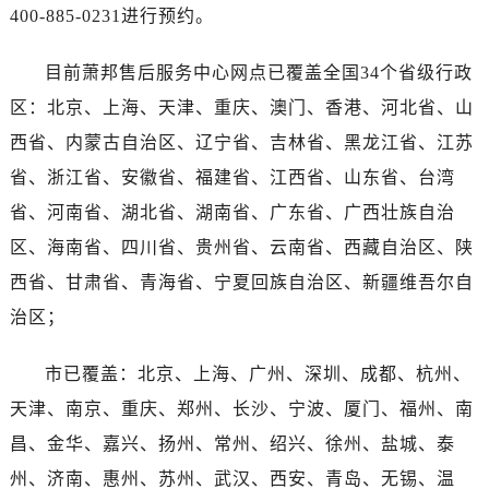
海南省东方市八所镇解放西路萧邦售后服务中心（需提前预约）
400-885-0231进行预约。
海南省琼海市嘉积镇东风路萧邦售后服务中心（需提前预约）
海南省三沙市西沙区西沙群岛永兴岛北京路萧邦售后服务中心（需提前预约）
目前萧邦售后服务中心网点已覆盖全国34个省级行政
海南省三亚市吉阳区迎宾路萧邦售后服务中心（需提前预约）
区：北京、上海、天津、重庆、澳门、香港、河北省、山
海南省万宁市万城镇解放路萧邦售后服务中心（需提前预约）
西省、内蒙古自治区、辽宁省、吉林省、黑龙江省、江苏
海南省文昌市文城镇教育东路萧邦售后服务中心（需提前预约）
省、浙江省、安徽省、福建省、江西省、山东省、台湾
海南省五指山市通什镇三月三大道萧邦售后服务中心（需提前预约）
省、河南省、湖北省、湖南省、广东省、广西壮族自治
香港特别行政区尖沙咀区油尖旺区广东道萧邦售后服务中心（需提前预约）
区、海南省、四川省、贵州省、云南省、西藏自治区、陕
香港特别行政区金钟区中西区金钟道萧邦售后服务中心（需提前预约）
西省、甘肃省、青海省、宁夏回族自治区、新疆维吾尔自
香港特别行政区九龙区油尖旺区弥敦道萧邦售后服务中心（需提前预约）
香港特别行政区铜锣湾区湾仔区轩尼诗道萧邦售后服务中心（需提前预约）
治区；
河南省安阳市文峰区解放大道萧邦售后服务中心（需提前预约）
市已覆盖：北京、上海、广州、深圳、成都、杭州、
河南省鹤壁市淇滨区九州路萧邦售后服务中心（需提前预约）
河南省济源市沁园街道济水大道萧邦售后服务中心（需提前预约）
天津、南京、重庆、郑州、长沙、宁波、厦门、福州、南
河南省焦作市解放区解放路萧邦售后服务中心（需提前预约）
昌、金华、嘉兴、扬州、常州、绍兴、徐州、盐城、泰
河南省开封市鼓楼区中山路萧邦售后服务中心（需提前预约）
州、济南、惠州、苏州、武汉、西安、青岛、无锡、温