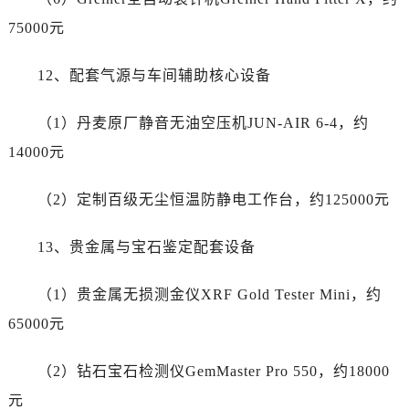
海南省海口市龙华区金贸东路5号海口华润大厦B座17层1707室萧邦售后服务中心（需提前预约）
75000元
河北省唐山市路南区新华东道100号万达广场写字楼A座10层1002室萧邦售后服务中心（需提前预约）
台州市椒江区东海大道1800号腾达中心东1幢20楼2002室萧邦售后服务中心（需提前预约）
12、配套气源与车间辅助核心设备
呼和浩特市玉泉区大学西街70号华润万象城写字楼（鄂尔多斯大厦）23层2326室萧邦售后服务中心（需提前预约）
兰州市七里河区西津西路16号兰州中心写字楼21层2102室萧邦售后服务中心（需提前预约）
（1）丹麦原厂静音无油空压机JUN-AIR 6-4，约
重庆市解放碑渝中区民权路28号英利国际金融中心写字楼20层01室萧邦售后服务中心（需提前预约）
14000元
节假日正常营业！
（2）定制百级无尘恒温防静电工作台，约125000元
13、贵金属与宝石鉴定配套设备
（1）贵金属无损测金仪XRF Gold Tester Mini，约
65000元
（2）钻石宝石检测仪GemMaster Pro 550，约18000
元