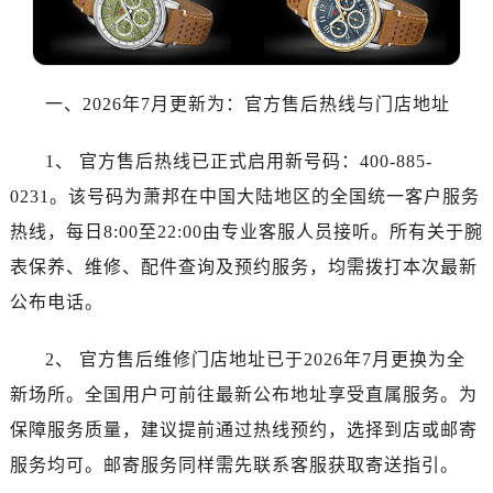
乌鲁木齐市天山区红山路26号时代广场（CCMALL）C座17层17-B（需提前预约）
温州市鹿城区锦绣路1067号置信广场10层1015室（需提前预约）
哈尔滨市道里区友谊西路600号富力中心T2座写字楼29层03室（需提前预约）
大连市中山区人民路15号国际金融大厦7层G室（需提前预约）
一、2026年7月更新为：官方售后热线与门店地址
佛山市禅城区季华五路57号万科金融中心C座12层1205室（需提前预约）
1、 官方售后热线已正式启用新号码：400-885-
东莞市东城街道鸿福东路1号民盈国贸中心T1写字楼9层907室（需提前预约）
无锡市梁溪区人民中路139号恒隆广场写字楼1座11层1104室（需提前预约）
0231。该号码为萧邦在中国大陆地区的全国统一客户服务
南通市崇川区工农路57号圆融广场写字楼16层1603室（需提前预约）
热线，每日8:00至22:00由专业客服人员接听。所有关于腕
苏州市苏州工业园区星港街199号苏州中心办公楼C座22层08室（需提前预约）
表保养、维修、配件查询及预约服务，均需拨打本次最新
武汉市江汉区解放大道686号世界贸易大厦38层09室（需提前预约）
公布电话。
南宁市青秀区金湖路59号地王大厦12楼1224室（需提前预约）
合肥市蜀山区潜山路111号万象城华润大厦B座12楼03室（需提前预约）
2、 官方售后维修门店地址已于2026年7月更换为全
泉州市丰泽区宝洲路729号浦西万达中心写字楼A座7楼709室（需提前预约）
新场所。全国用户可前往最新公布地址享受直属服务。为
青岛市南区山东路6号华润大厦B座22层04室（需提前预约）
保障服务质量，建议提前通过热线预约，选择到店或邮寄
烟台市芝罘区胜利路139号万达金融中心A座907室（需提前预约）
服务均可。邮寄服务同样需先联系客服获取寄送指引。
长春市朝阳区西安大路727号中银大厦A座(旺进大厦)18层09室（需提前预约）