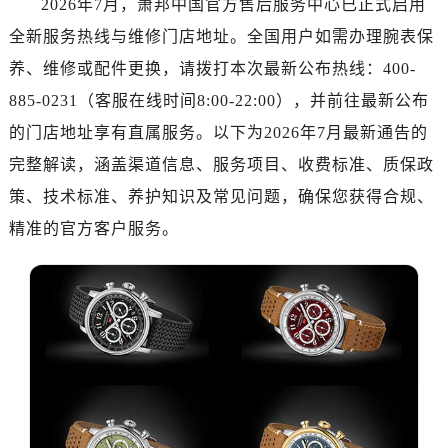
2026年7月，萧邦中国官方售后服务中心已正式启用
嘉兴市南湖区广益路705号嘉兴世界贸易中心写字楼A座13层1304室（需提前预约）
全新服务热线与维修门店地址。全国用户如需办理腕表保
南昌市红谷滩新区红谷中大道998号绿地双子塔（中央广场）A1座办公楼14层07室（需提前预约）
济南市历下区经十路11111号华润中心写字楼（万象城）15层1508室（需提前预约）
养、维修或配件更换，请拨打本次最新公布热线：400-
广州市天河区天河路230号万菱汇国际中心写字楼A塔7层704室（需提前预约）
885-0231（客服在线时间8:00-22:00），并前往最新公布
广州市越秀区环市东路371-375号世界贸易中心大厦南塔写字楼15层07室（需提前预约）
的门店地址享有直属服务。以下为2026年7月最新通告的
深圳市罗湖区深南东路5001号华润大厦写字楼17层1701室（需提前预约）
完整解读，涵盖渠道信息、服务项目、收费标准、质保政
惠州市惠城区江北文昌一路7号华贸大厦写字楼1座30层05室（需提前预约）
策、技术标准、养护知识及常见问题，确保您获得合规、
厦门市思明区湖滨东路95号华润大厦写字楼B座11层1104室（需提前预约）
精准的官方客户服务。
福州市鼓楼区五四路128-1号恒力城写字楼15层03室（需提前预约）
成都市锦江区人民东路6号SAC东原中心写字楼24层2406B室（需提前预约）
重庆市江北区观音桥步行街2号融恒时代广场写字楼9层902室（需提前预约）
长沙市芙蓉区定王台街道建湘路393号世茂环球金融中心写字楼（芙蓉广场）10层13室（需提前预约）
郑州市二七区铭功路10号华润大厦写字楼29层2905室（需提前预约）
太原市迎泽区解放路15号亨得利名表服务中心（品牌授权店）3层整层（需提前预约）
沈阳市沈河区中街路137号亨得利名表服务中心（品牌授权店）1层整层（需提前预约）
沈阳市沈河区中街路83号亨得利名表服务中心（品牌授权店）1层整层（需提前预约）