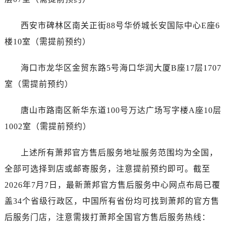
广东省湛江市赤坎区观海北路萧邦售后服务中心（需提前预约）
广东省肇庆市端州区信安大道与砚都大道交汇处萧邦售后服务中心（需提前预约）
西安市碑林区南关正街88号华侨城长安国际中心E座6
广西壮族自治区百色市右江区中山二路萧邦售后服务中心（需提前预约）
楼10室（需提前预约）
广西壮族自治区北海市海城区北京路萧邦售后服务中心（需提前预约）
广西壮族自治区崇左市江州区石景林街道友谊大道与丽川路交汇处萧邦售后服务中心（需提前预约）
海口市龙华区金贸东路5号海口华润大厦B座17层1707
广西壮族自治区防城港市港口区金花茶大道萧邦售后服务中心（需提前预约）
室（需提前预约）
广西壮族自治区贵港市港北区港城街道布山大道与仙衣路交叉口萧邦售后服务中心（需提前预约）
广西壮族自治区桂林市秀峰区红岭路萧邦售后服务中心（需提前预约）
唐山市路南区新华东道100号万达广场写字楼A座10层
广西壮族自治区河池市金城江区金城江街道朝阳路萧邦售后服务中心（需提前预约）
1002室（需提前预约）
广西壮族自治区贺州市八步区城东街道灵峰南路萧邦售后服务中心（需提前预约）
广西壮族自治区来宾市兴宾区桂中大道萧邦售后服务中心（需提前预约）
上述所有萧邦官方售后服务地址服务范围均为全国，
广西壮族自治区柳州市城中区中山中路萧邦售后服务中心（需提前预约）
全部可选择到店或邮寄服务，注意提前预约即可。截至
广西壮族自治区钦州市钦南区金海湾东大街萧邦售后服务中心（需提前预约）
2026年7月7日，最新萧邦官方售后服务中心网点布局已覆
广西壮族自治区梧州市万秀区龙湖镇高旺路萧邦售后服务中心（需提前预约）
盖34个省级行政区，中国所有省份均可找到萧邦的官方售
广西壮族自治区玉林市玉州区金玉路萧邦售后服务中心（需提前预约）
海南省儋州市儋州市那大镇兰洋北路萧邦售后服务中心（需提前预约）
后服务门店，注意需拨打萧邦全国官方售后服务热线：