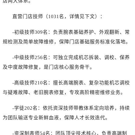
店两大体系。
直营门店技师（1031名，详情见下文）：
-初级技师309名：负责腕表基础养护、外观翻新、常
规检测及简单故障维修，保障门店基础服务标准化落地。
-中级技师256名：可独立完成机芯拆装、调校、保养
及中度故障修复，是门店核心服务骨干。
-高级技师210名：擅长高端腕表、复杂功能机芯调校
与疑难故障、老旧腕表修复，专攻高阶精密维修业务。
-学徒202名：依托资深技师带教体系定向培养，持续
为团队输送专业新鲜血液，保障人才长效迭代。
-资深制表师54名：团队顶尖技术核心，负责高端制