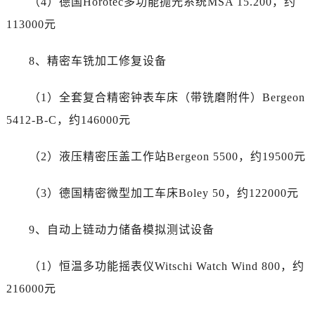
（4）德国Horotec多功能抛光系统MSA 15.200，约
四川省遂宁市船山区香林南路萧邦售后服务中心（需提前预约）
113000元
四川省雅安市雨城区熊猫大道萧邦售后服务中心（需提前预约）
四川省宜宾市翠屏区长翠路萧邦售后服务中心（需提前预约）
8、精密车铣加工修复设备
四川省资阳市雁江区滨江大道一段与和平南路萧邦售后服务中心（需提前预约）
四川省自贡市自流井区华商北路萧邦售后服务中心（需提前预约）
（1）全套复合精密钟表车床（带铣磨附件）Bergeon
西藏自治区阿里地区噶尔县北京西路萧邦售后服务中心（需提前预约）
5412-B-C，约146000元
西藏自治区昌都市卡若区昌都西路萧邦售后服务中心（需提前预约）
西藏自治区拉萨市城关区北京中路萧邦售后服务中心（需提前预约）
（2）液压精密压盖工作站Bergeon 5500，约19500元
西藏自治区林芝市巴宜区广东路萧邦售后服务中心（需提前预约）
西藏自治区那曲市色尼区浙江西路萧邦售后服务中心（需提前预约）
（3）德国精密微型加工车床Boley 50，约122000元
西藏自治区日喀则市桑珠孜区上海中路萧邦售后服务中心（需提前预约）
西藏自治区山南市乃东区湖北大道萧邦售后服务中心（需提前预约）
9、自动上链动力储备模拟测试设备
云南省保山市隆阳区正阳路萧邦售后服务中心（需提前预约）
云南省楚雄彝族自治州楚雄市鹿城南路萧邦售后服务中心（需提前预约）
（1）恒温多功能摇表仪Witschi Watch Wind 800，约
云南省大理白族自治州大理市建设路萧邦售后服务中心（需提前预约）
216000元
云南省德宏傣族景颇族自治州芒市团结大街萧邦售后服务中心（需提前预约）