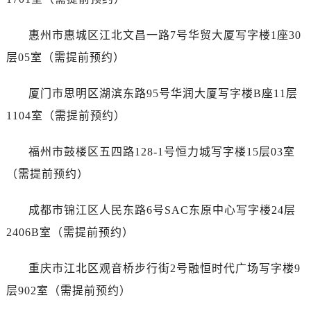
山西省忻州市忻府区和平东街与七一南路交叉口萧邦售后服务中心（需提前预约）
山西省阳泉市郊区平阳东街与新城大道交叉口萧邦售后服务中心（需提前预约）
惠州市惠城区江北文昌一路7号华贸大厦写字楼1座30
山西省运城市盐湖区河东街萧邦售后服务中心（需提前预约）
层05室（需提前预约）
山西省长治市潞州区英雄中路萧邦售后服务中心（需提前预约）
山西省太原市迎泽区迎泽街道解放路15号亨得利名表维修授权店3楼萧邦售后服务中心（需提前预约）
厦门市思明区湖滨东路95号华润大厦写字楼B座11层
天津市和平区赤峰道136号天津国际金融中心26层2603室萧邦售后服务中心（需提前预约）
1104室（需提前预约）
安徽省安庆市迎江区人民路萧邦售后服务中心（需提前预约）
安徽省蚌埠市蚌山区淮河路萧邦售后服务中心（需提前预约）
福州市鼓楼区五四路128-1号恒力城写字楼15层03室
安徽省亳州市谯城区魏武大道萧邦售后服务中心（需提前预约）
（需提前预约）
安徽省池州市贵池区长江路萧邦售后服务中心（需提前预约）
安徽省滁州市琅琊区南谯北路萧邦售后服务中心（需提前预约）
成都市锦江区人民东路6号SAC东原中心写字楼24层
安徽省阜阳市颍州区颍州北路萧邦售后服务中心（需提前预约）
2406B室（需提前预约）
安徽省淮北市相山区淮海路萧邦售后服务中心（需提前预约）
安徽省淮南市田家庵区国庆中路萧邦售后服务中心（需提前预约）
重庆市江北区观音桥步行街2号融恒时代广场写字楼9
安徽省黄山市屯溪区黄山西路萧邦售后服务中心（需提前预约）
层902室（需提前预约）
安徽省六安市金安区解放中路萧邦售后服务中心（需提前预约）