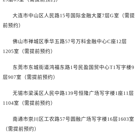
山东省德州市德城区东风中路萧邦售后服务中心（需提前预约）
山东省东营市东营区济南路萧邦售后服务中心（需提前预约）
大连市中山区人民路15号国际金融大厦7层G室（需提
山东省济南市历下区经十路11111号华润中心写字楼（万象城）15层1508室萧邦售后服务中心（需提前预约）
前预约）
山东省济宁市任城区太白楼路萧邦售后服务中心（需提前预约）
山东省莱芜市文化南路8号银座商城名表维修一楼名表维修萧邦售后服务中心（需提前预约）
佛山市禅城区季华五路57号万科金融中心C座12层
山东省临沂市兰山区解放路萧邦售后服务中心（需提前预约）
1205室（需提前预约）
山东省日照市东港区烟台路萧邦售后服务中心（需提前预约）
山东省泰安市泰山区财源街道泰山大街萧邦售后服务中心（需提前预约）
东莞市东城街道鸿福东路1号民盈国贸中心T1写字楼9
山东省威海市环翠区新威海路89号振华商厦一楼名表维修萧邦售后服务中心（需提前预约）
层907室（需提前预约）
山东省潍坊市奎文区东风东街萧邦售后服务中心（需提前预约）
山东省枣庄市滕州市北辛路与善国路交叉口萧邦售后服务中心（需提前预约）
无锡市梁溪区人民中路139号恒隆广场写字楼1座11层
山东省淄博市张店区金晶大道萧邦售后服务中心（需提前预约）
1104室（需提前预约）
上海市黄浦区南京东路299号宏伊国际广场写字楼8层806室萧邦售后服务中心（需提前预约）
上海市徐汇区虹桥路3号港汇中心2座37层3705室萧邦售后服务中心（需提前预约）
南通市崇川区工农路57号圆融广场写字楼16层1603室
浙江省杭州市上城区钱江路1366号华润大厦A座5层503-5室萧邦售后服务中心（需提前预约）
（需提前预约）
浙江省湖州市吴兴区劳动路萧邦售后服务中心（需提前预约）