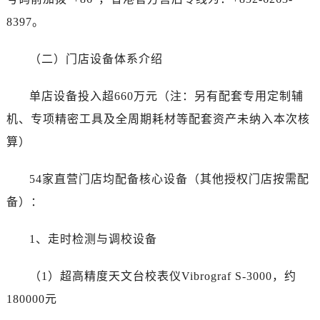
湖南省永州市冷水滩区永州大道与中兴路交叉口萧邦售后服务中心（需提前预约）
8397。
湖南省岳阳市岳阳楼区东茅岭路萧邦售后服务中心（需提前预约）
湖南省张家界市永定区解放路萧邦售后服务中心（需提前预约）
（二）门店设备体系介绍
湖南省长沙市芙蓉区建湘路393号世茂环球金融中心写字楼10层1013室萧邦售后服务中心（需提前预约）
湖南省株洲市芦淞区建设南路萧邦售后服务中心（需提前预约）
单店设备投入超660万元（注：另有配套专用定制辅
甘肃省白银市白银区北京路萧邦售后服务中心（需提前预约）
机、专项精密工具及全周期耗材等配套资产未纳入本次核
甘肃省定西市安定区解放路萧邦售后服务中心（需提前预约）
算）
甘肃省敦煌市沙州镇阳关中路萧邦售后服务中心（需提前预约）
甘肃省合作市人民街萧邦售后服务中心（需提前预约）
54家直营门店均配备核心设备（其他授权门店按需配
甘肃省嘉峪关市雄关区新华中路萧邦售后服务中心（需提前预约）
备）：
甘肃省金昌市金川区北京路萧邦售后服务中心（需提前预约）
甘肃省酒泉市肃州区西大街萧邦售后服务中心（需提前预约）
1、走时检测与调校设备
甘肃省临夏市城南街道团结路萧邦售后服务中心（需提前预约）
甘肃省陇南市武都区人民路萧邦售后服务中心（需提前预约）
（1）超高精度天文台校表仪Vibrograf S-3000，约
甘肃省平凉市崆峒区西大街萧邦售后服务中心（需提前预约）
180000元
甘肃省庆阳市西峰区南大街萧邦售后服务中心（需提前预约）