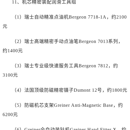
11、机芯精密装配润滑工具组
广东省佛山市禅城区季华五路57号万科金融中心C座12层1205室萧邦售后服务中心（需提前预约）
广东省东莞市东城街道鸿福东路1号民盈国贸中心T1写字楼9层907室萧邦售后服务中心（需提前预约）
（1）瑞士自动精准点油机Bergeon 7718-1A，约2100
江苏省无锡市梁溪区人民中路139号恒隆广场写字楼1座11层1104室萧邦售后服务中心（需提前预约）
元
江苏省南通市崇川区工农路57号圆融广场写字楼16层1603室萧邦售后服务中心（需提前预约）
江苏省苏州市苏州工业园区 星港街199号苏州中心办公楼C座22层08室萧邦售后服务中心（需提前预约）
（2）瑞士高端精密手动点油笔Bergeon 7013系列，
湖北省武汉市江汉区解放大道686号世界贸易大厦38层09室萧邦售后服务中心（需提前预约）
约1400元
广西省南宁市青秀区金湖路59号地王大厦12楼1224室萧邦售后服务中心（需提前预约）
安徽省合肥市蜀山区潜山路111号万象城华润大厦B座12楼03室萧邦售后服务中心（需提前预约）
（3）瑞士专业级快速服务工具Bergeon 7812，约
福建省泉州市丰泽区宝洲路729号浦西万达中心写字楼A座7楼709室萧邦售后服务中心（需提前预约）
3100元
山东省青岛市南区山东路6号华润大厦B座22层04室萧邦售后服务中心（需提前预约）
山东省烟台市芝罘区胜利路139号万达金融中心A座907室萧邦售后服务中心（需提前预约）
（4）法国顶级防磁精密镊子Dumont 12号，约1800元
吉林省长春市朝阳区西安大路727号中银大厦A座(旺进大厦)18层09室萧邦售后服务中心（需提前预约）
贵州省贵阳市南明区都司高架桥路33号亨特国际金融中心14楼14D萧邦售后服务中心（需提前预约）
（5）防磁机芯支架Greiner Anti-Magnetic Base，约
云南省昆明市盘龙区北京路928号同德昆明广场写字楼10层06室萧邦售后服务中心（需提前预约）
6200元
河北省石家庄市长安区中山东路39号勒泰中心写字楼B座13层07室萧邦售后服务中心（需提前预约）
陕西省西安市碑林区南关正街88号华侨城长安国际中心E座6楼10室萧邦售后服务中心（需提前预约）
（6）Greiner全自动装针机Greiner Hand Fitter X，约