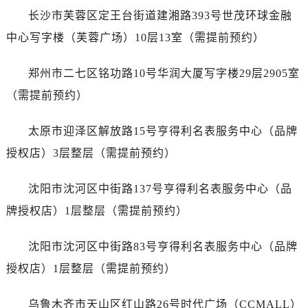
安徽省马鞍山市雨山区湖南西路萧邦售后服务中心（需提前预约）
长沙市芙蓉区定王台街道建湘路393号世茂环球金融
安徽省宿州市埇桥区人民中路萧邦售后服务中心（需提前预约）
中心写字楼（芙蓉广场）10层13室（需提前预约）
安徽省铜陵市铜官区石城大道萧邦售后服务中心（需提前预约）
安徽省芜湖市镜湖区中山路步行街萧邦售后服务中心（需提前预约）
郑州市二七区铭功路10号华润大厦写字楼29层2905室
安徽省宣城市宣州区叠嶂西路萧邦售后服务中心（需提前预约）
（需提前预约）
福建省龙岩市新罗区九一南路萧邦售后服务中心（需提前预约）
福建省南平市建阳区人民西路萧邦售后服务中心（需提前预约）
太原市迎泽区解放路15号亨得利名表服务中心（品牌
福建省宁德市蕉城区天湖东路萧邦售后服务中心（需提前预约）
授权店）3层整层（需提前预约）
福建省莆田市城厢区霞林街道荔华东大道萧邦售后服务中心（需提前预约）
福建省三明市三元区东乾二路萧邦售后服务中心（需提前预约）
沈阳市沈河区中街路137号亨得利名表服务中心（品
福建省漳州市龙文区步港路萧邦售后服务中心（需提前预约）
牌授权店）1层整层（需提前预约）
江苏省常州市新北区龙锦路1590号现代传媒中心5号楼10层1008室萧邦售后服务中心（需提前预约）
江苏省淮安市清江浦区淮海北路萧邦售后服务中心（需提前预约）
沈阳市沈河区中街路83号亨得利名表服务中心（品牌
江苏省连云港市海州区通灌北路萧邦售后服务中心（需提前预约）
授权店）1层整层（需提前预约）
江苏省南京市秦淮区中山南路1号南京中心22层22-C1-C3室萧邦售后服务中心（需提前预约）
江苏省宿迁市宿城区西湖路萧邦售后服务中心（需提前预约）
乌鲁木齐市天山区红山路26号时代广场（CCMALL）