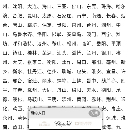
河南省洛阳市西工区中州中路与解放路交叉口萧邦售后服务中心（需提前预约）
州、沈阳、大连、海口、三亚、佛山、东莞、珠海、哈尔
河南省漯河市源汇区交通路萧邦售后服务中心（需提前预约）
滨、合肥、昆明、太原、石家庄、南宁、南通、长春、烟
河南省南阳市宛城区范蠡东路与南都路交叉口萧邦售后服务中心（需提前预约）
台、唐山、廊坊、保定、贵阳、泉州、台州、湖州、中
河南省平顶山市卫东区建设路萧邦售后服务中心（需提前预约）
山、乌鲁木齐、洛阳、邯郸、秦皇岛、澳门、西宁、潍
河南省濮阳市大华龙区开州路绿城路交叉口萧邦售后服务中心（需提前预约）
河南省三门峡市湖滨区和平路萧邦售后服务中心（需提前预约）
坊、呼和浩特、沧州、鞍山、赣州、临沂、岳阳、平顶
河南省商丘市梁园区神火大道萧邦售后服务中心（需提前预约）
山、镇江、桂林、芜湖、汕头、淄博、兰州、银川、郴
河南省新乡市红旗区人民路萧邦售后服务中心（需提前预约）
州、大庆、张家口、衡阳、焦作、周口、邵阳、亳州、新
河南省信阳市浉河区东方红大道萧邦售后服务中心（需提前预约）
乡、衡水、牡丹江、德州、聊城、包头、淮安、宜昌、许
河南省许昌市魏都区建安大道与八龙路交叉口萧邦售后服务中心（需提前预约）
昌、邢台、宿迁、丽水、蚌埠、上饶、晋中、葫芦岛、四
河南省郑州市二七区民主路10号华润大厦29层2905室萧邦售后服务中心（需提前预约）
平、宜春、滁州、大同、舟山、绵阳、天水、德阳、承
河南省周口市川汇区七一路萧邦售后服务中心（需提前预约）
德、绥化、马鞍山、三明、滨州、黄冈、赤峰、荆州、通
河南省驻马店市驿城区乐山大道与置地大道交叉口萧邦售后服务中心（需提前预约）
湖北省鄂州市鄂城区文星大道萧邦售后服务中心（需提前预约）
化、鸡西、佳木斯、黑河、连云港、阜阳、吉安、枣庄、
预约入口
关闭
湖北省黄冈市黄州区赤壁大道萧邦售后服务中心（需提前预约）
永州、清远、揭阳、梧州、渭南、延安、长治、运城、淮
湖北省黄石市黄石港区武汉路萧邦售后服务中心（需提前预约）
南、莆田、荆门、益阳、梅州、达州、榆林、威海、九