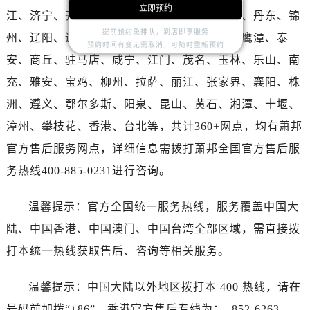
湖北省荆门市东宝中天街步行街萧邦售后服务中心（需提前预约）
立即预约
江、济宁、齐齐哈尔、南阳、常德、呼伦贝尔、丹东、锦
湖北省荆州市荆州区荆中路萧邦售后服务中心（需提前预约）
提前预约免排队，到店即享服务
州、辽阳、辽源、衢州、安庆、龙岩、宁德、鹰潭、泰
湖北省十堰市茅箭区人民北路萧邦售后服务中心（需提前预约）
预约时间有变无需取消，可随时重新预约
安、商丘、驻马店、咸宁、江门、茂名、玉林、乐山、南
湖北省随州市曾都区青年路萧邦售后服务中心（需提前预约）
充、雅安、宝鸡、柳州、拉萨、丽江、张家界、襄阳、株
湖北省咸宁市咸安区长安大道萧邦售后服务中心（需提前预约）
湖北省襄阳市樊城区长虹路与人民路交叉口萧邦售后服务中心（需提前预约）
洲、遵义、鄂尔多斯、阳泉、昆山、黄石、湘潭、十堰、
湖北省孝感市孝南区复兴大道萧邦售后服务中心（需提前预约）
漳州、攀枝花、香港、台北等，共计360+网点，均有萧邦
湖北省宜昌市西陵区夷陵大道与港窑路萧邦售后服务中心（需提前预约）
官方售后服务网点，详细信息需拨打萧邦全国官方售后服
湖南省常德市武陵区人民路萧邦售后服务中心（需提前预约）
务热线400-885-0231进行咨询。
湖南省郴州市北湖区国庆北路萧邦售后服务中心（需提前预约）
湖南省衡阳市雁峰区解放路萧邦售后服务中心（需提前预约）
温馨提示：官方全国统一服务热线，服务覆盖中国大
湖南省怀化市鹤城区迎丰中路萧邦售后服务中心（需提前预约）
陆、中国香港、中国澳门、中国台湾全部区域，需直接拨
湖南省娄底市娄星区长青街萧邦售后服务中心（需提前预约）
打本统一热线获取售后、咨询等相关服务。
湖南省邵阳市双清区东风路萧邦售后服务中心（需提前预约）
湖南省湘潭市雨湖区莲城大道萧邦售后服务中心（需提前预约）
温馨提示：中国大陆以外地区拨打本 400 热线，请在
湖南省益阳市赫山区桃花仑路萧邦售后服务中心（需提前预约）
号码前加拨“+86”，香港官方售后专线为：+852-6263-