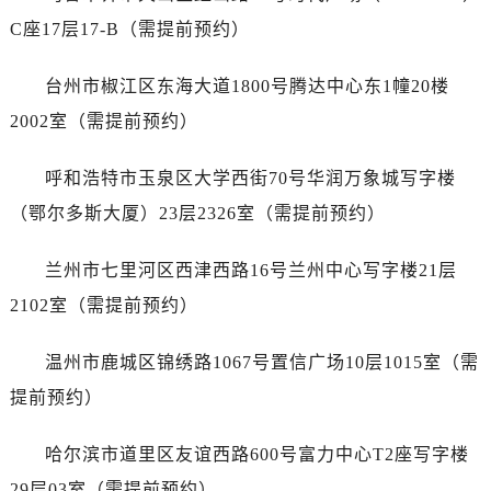
江苏省泰州市海陵区永定东路399号置地商务中心东塔（华润万象城）17层1706室萧邦售后服务中心（需提前预约）
C座17层17-B（需提前预约）
江苏省徐州市鼓楼区淮海东路29号苏宁广场IFC国际金融中心35层3508室萧邦售后服务中心（需提前预约）
江苏省盐城市盐都区世纪大道5号盐城金融城写字楼1号楼16层1604室萧邦售后服务中心（需提前预约）
台州市椒江区东海大道1800号腾达中心东1幢20楼
江苏省扬州市邗江区国展路29号星耀天地写字楼1号楼18层1803室萧邦售后服务中心（需提前预约）
2002室（需提前预约）
江苏省镇江市京口区中山东路萧邦售后服务中心（需提前预约）
江西省抚州市临川区赣东大道萧邦售后服务中心（需提前预约）
呼和浩特市玉泉区大学西街70号华润万象城写字楼
江西省赣州市章贡区文清路萧邦售后服务中心（需提前预约）
（鄂尔多斯大厦）23层2326室（需提前预约）
江西省吉安市吉州区井冈山大道萧邦售后服务中心（需提前预约）
江西省景德镇市珠山区珠山中路萧邦售后服务中心（需提前预约）
兰州市七里河区西津西路16号兰州中心写字楼21层
江西省九江市浔阳区浔阳路萧邦售后服务中心（需提前预约）
2102室（需提前预约）
江西省南昌市红谷滩新区红谷中大道998号绿地双子塔（中央广场）A1座办公楼14层1407室萧邦售后服务中心（需提前预约）
江西省萍乡市安源区萍安北大道与康庄路交叉口萧邦售后服务中心（需提前预约）
温州市鹿城区锦绣路1067号置信广场10层1015室（需
江西省上饶市信州区滨江西路萧邦售后服务中心（需提前预约）
提前预约）
江西省新余市渝水区北湖西路萧邦售后服务中心（需提前预约）
江西省宜春市袁州区中山中路萧邦售后服务中心（需提前预约）
哈尔滨市道里区友谊西路600号富力中心T2座写字楼
江西省鹰潭市月湖区胜利东路萧邦售后服务中心（需提前预约）
29层03室（需提前预约）