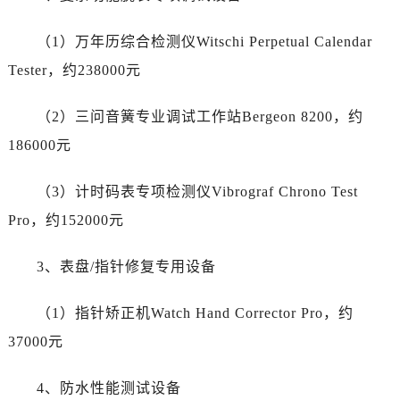
陕西省安康市汉滨区金州路萧邦售后服务中心（需提前预约）
陕西省宝鸡市渭滨区经二路萧邦售后服务中心（需提前预约）
（1）万年历综合检测仪Witschi Perpetual Calendar
陕西省汉中市汉台区北大街萧邦售后服务中心（需提前预约）
Tester，约238000元
陕西省商洛市商州区州城街萧邦售后服务中心（需提前预约）
陕西省铜川市王益区红旗街萧邦售后服务中心（需提前预约）
（2）三问音簧专业调试工作站Bergeon 8200，约
陕西省渭南市临渭区东风大街萧邦售后服务中心（需提前预约）
186000元
陕西省咸阳市秦都区沣西新城统一西路与白马河路交汇处萧邦售后服务中心（需提前预约）
陕西省延安市宝塔区中心街萧邦售后服务中心（需提前预约）
（3）计时码表专项检测仪Vibrograf Chrono Test
陕西省榆林市榆阳区长兴路萧邦售后服务中心（需提前预约）
Pro，约152000元
新疆维吾尔自治区阿克苏市东大街萧邦售后服务中心（需提前预约）
新疆维吾尔自治区阿拉尔市胜利大道萧邦售后服务中心（需提前预约）
3、表盘/指针修复专用设备
新疆维吾尔自治区阿拉山口市友好路萧邦售后服务中心（需提前预约）
新疆维吾尔自治区阿勒泰市解放路萧邦售后服务中心（需提前预约）
（1）指针矫正机Watch Hand Corrector Pro，约
新疆维吾尔自治区阿图什市光明路萧邦售后服务中心（需提前预约）
37000元
新疆维吾尔自治区白杨市军垦路萧邦售后服务中心（需提前预约）
新疆维吾尔自治区北屯市团结路萧邦售后服务中心（需提前预约）
4、防水性能测试设备