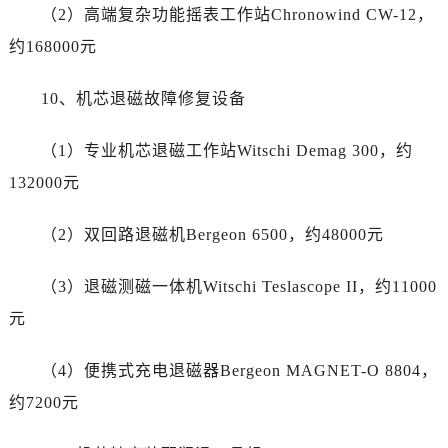
云南省迪庆藏族自治州香格里拉市长征大道萧邦售后服务中心（需提前预约）
（2）高端复杂功能摇表工作站Chronowind CW-12，
云南省红河哈尼族彝族自治州蒙自市天马路萧邦售后服务中心（需提前预约）
约168000元
云南省丽江市古城区七星街萧邦售后服务中心（需提前预约）
云南省临沧市临翔区世纪路萧邦售后服务中心（需提前预约）
10、机芯退磁故障修复设备
云南省怒江傈僳族自治州泸水市人民路萧邦售后服务中心（需提前预约）
云南省普洱市思茅区振兴大道萧邦售后服务中心（需提前预约）
（1）专业机芯退磁工作站Witschi Demag 300，约
云南省曲靖市麒麟区学府路萧邦售后服务中心（需提前预约）
132000元
云南省文山壮族苗族自治州文山市东风路萧邦售后服务中心（需提前预约）
云南省西双版纳傣族自治州景洪市宣慰大道萧邦售后服务中心（需提前预约）
（2）双回路退磁机Bergeon 6500，约48000元
云南省玉溪市红塔区南北大街萧邦售后服务中心（需提前预约）
（3）退磁测磁一体机Witschi Teslascope II，约11000
云南省昭通市昭阳区青年路萧邦售后服务中心（需提前预约）
重庆市江北区观音桥步行街2号融恒时代广场9层902室萧邦售后服务中心（需提前预约）
元
新疆维吾尔自治区乌鲁木齐市天山区红山路26号时代广场（CCMALL）C座17层17-B萧邦售后服务中心（需提前预约）
（4）便携式充电退磁器Bergeon MAGNET-O 8804，
浙江省温州市鹿城区锦绣路1067号置信广场10层1015室萧邦售后服务中心（需提前预约）
黑龙江省哈尔滨市道里区友谊西路600号富力中心T2座写字楼29层03室室萧邦售后服务中心（需提前预约）
约7200元
辽宁省大连市中山区人民路15号国际金融大厦7层G室萧邦售后服务中心（需提前预约）