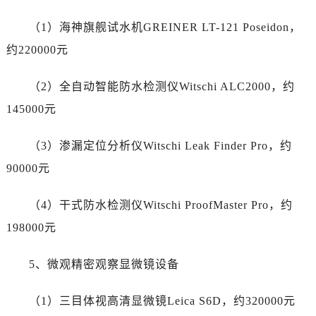
新疆维吾尔自治区博乐市博乐市北京路萧邦售后服务中心（需提前预约）
新疆维吾尔自治区昌吉市延安北路萧邦售后服务中心（需提前预约）
（1）海神旗舰试水机GREINER LT-121 Poseidon，
新疆维吾尔自治区阜康市博峰路萧邦售后服务中心（需提前预约）
约220000元
新疆维吾尔自治区哈密市伊州区建国北路萧邦售后服务中心（需提前预约）
新疆维吾尔自治区和田市和田市北京西路萧邦售后服务中心（需提前预约）
（2）全自动智能防水检测仪Witschi ALC2000，约
新疆维吾尔自治区胡杨河市胡杨河市胡杨路萧邦售后服务中心（需提前预约）
145000元
新疆维吾尔自治区霍尔果斯市亚欧北路萧邦售后服务中心（需提前预约）
新疆维吾尔自治区喀什市解放北路萧邦售后服务中心（需提前预约）
（3）渗漏定位分析仪Witschi Leak Finder Pro，约
新疆维吾尔自治区可克达拉市幸福路萧邦售后服务中心（需提前预约）
90000元
新疆维吾尔自治区克拉玛依市克拉玛依区友谊路萧邦售后服务中心（需提前预约）
新疆维吾尔自治区库车市库车市文化东路萧邦售后服务中心（需提前预约）
（4）干式防水检测仪Witschi ProofMaster Pro，约
新疆维吾尔自治区库尔勒市库尔勒市人民东路萧邦售后服务中心（需提前预约）
198000元
新疆维吾尔自治区奎屯市团结西街萧邦售后服务中心（需提前预约）
新疆维吾尔自治区昆玉市昆泉街萧邦售后服务中心（需提前预约）
5、微观精密观察显微镜设备
新疆维吾尔自治区沙湾市三道河子镇世纪大道南路萧邦售后服务中心（需提前预约）
（1）三目体视高清显微镜Leica S6D，约320000元
新疆维吾尔自治区石河子市北二路萧邦售后服务中心（需提前预约）