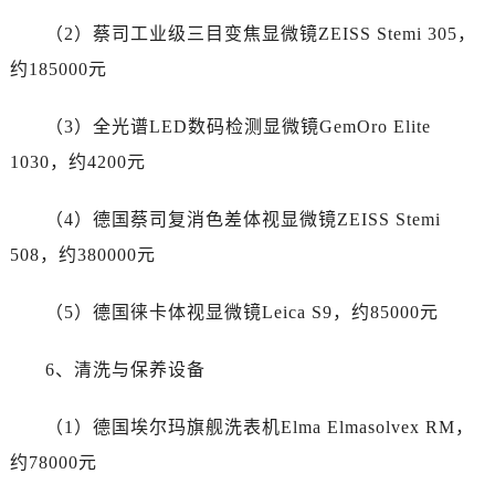
新疆维吾尔自治区双河市光明路萧邦售后服务中心（需提前预约）
（2）蔡司工业级三目变焦显微镜ZEISS Stemi 305，
新疆维吾尔自治区塔城市塔城地区闻琴路萧邦售后服务中心（需提前预约）
约185000元
新疆维吾尔自治区铁门关市兴疆路萧邦售后服务中心（需提前预约）
新疆维吾尔自治区图木舒克市图木舒克市中兴街萧邦售后服务中心（需提前预约）
（3）全光谱LED数码检测显微镜GemOro Elite
新疆维吾尔自治区吐鲁番市高昌区文化中路文化中路萧邦售后服务中心（需提前预约）
1030，约4200元
新疆维吾尔自治区乌苏市乌鲁木齐北路萧邦售后服务中心（需提前预约）
新疆维吾尔自治区五家渠市长征西街萧邦售后服务中心（需提前预约）
（4）德国蔡司复消色差体视显微镜ZEISS Stemi
新疆维吾尔自治区新星市东风路萧邦售后服务中心（需提前预约）
508，约380000元
新疆维吾尔自治区伊宁市解放西路萧邦售后服务中心（需提前预约）
贵州省安顺市西秀区中华南路萧邦售后服务中心（需提前预约）
（5）德国徕卡体视显微镜Leica S9，约85000元
贵州省毕节市七星关区松山路萧邦售后服务中心（需提前预约）
贵州省六盘水市钟山区钟山大道萧邦售后服务中心（需提前预约）
6、清洗与保养设备
贵州省黔东南苗族侗族自治州凯里市北京西路萧邦售后服务中心（需提前预约）
贵州省黔西南布依族苗族自治州兴义市大道与桔香路交汇处萧邦售后服务中心（需提前预约）
（1）德国埃尔玛旗舰洗表机Elma Elmasolvex RM，
贵州省铜仁市碧江区民主路萧邦售后服务中心（需提前预约）
约78000元
贵州省遵义市红花岗区共青大道与嵩山路交叉口萧邦售后服务中心（需提前预约）