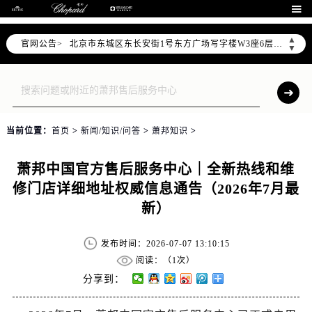
2026年7月萧邦售后服务中心最新网点地址：

北京市东城区东长安街1号东方广场写字楼W3座6层602室（需提前预约）
▲
官网公告>
北京市朝阳区建国门外大街甲6号华熙国际中心写字楼D座11层1102室（需提前预约）
▼
天津市和平区赤峰道136号天津国际金融中心写字楼26层2603室（需提前预约）
上海市徐汇区虹桥路3号港汇中心写字楼2座37层3705室（需提前预约）
上海市黄浦区南京东路299号宏伊国际广场写字楼8层806室（需提前预约）
南京市秦淮区中山南路1号（新街口）南京中心写字楼22层C1-1室（需提前预约）
当前位置：
首页
>
新闻/知识/问答
>
萧邦知识
>
常州市新北区龙锦路1590号现代传媒中心写字楼5号楼10层1008室（需提前预约）
徐州市鼓楼区淮海东路29号苏宁广场IFC国际金融中心写字楼35层3508室（需提前预约）
萧邦中国官方售后服务中心｜全新热线和维
扬州市邗江区国展路29号星耀天地写字楼1号楼18层1803室（需提前预约）
修门店详细地址权威信息通告（2026年7月最
盐城市盐都区世纪大道5号盐城金融城写字楼1号楼16层1604室（需提前预约）
新）
泰州市海陵区永定东路399号置地商务中心东塔写字楼（华润万象城）17层1706室（需提前预约）
宁波市江北区大闸南路500号来福士广场办公楼20层2009室（需提前预约）
发布时间：2026-07-07 13:10:15
杭州市上城区钱江路1366号华润大厦写字楼A座5层503-5室（需提前预约）
阅读：（
1次）
金华市金东区东市南街777号金华万达广场写字楼4号楼22层2209室（需提前预约）
分享到：
绍兴市越城区胜利东路379号世茂天际中心写字楼8层805室（需提前预约）