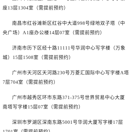
内蒙古自治区巴彦淖尔市临河区新华街萧邦售后服务中心（需提前预约）
座13层1304室（需提前预约）
内蒙古自治区包头市青山区幸福路甲3号王府井百货名表维修萧邦售后服务中心（需提前预约）
内蒙古自治区赤峰市红山区哈达街萧邦售后服务中心（需提前预约）
南昌市红谷滩新区红谷中大道998号绿地双子塔（中
内蒙古自治区鄂尔多斯市东胜区伊金霍洛街萧邦售后服务中心（需提前预约）
央广场）A1座办公楼14层07室（需提前预约）
内蒙古自治区呼伦贝尔市海拉尔区中央街萧邦售后服务中心（需提前预约）
内蒙古自治区通辽市科尔沁区明仁大街萧邦售后服务中心（需提前预约）
济南市历下区经十路11111号华润中心写字楼（万象
内蒙古自治区乌海市海勃湾区人民南路萧邦售后服务中心（需提前预约）
城）15层1508室（需提前预约）
内蒙古自治区乌兰察布市集宁区恩和大街萧邦售后服务中心（需提前预约）
内蒙古自治区锡林郭勒盟市锡林浩特市光明街与额尔敦路交叉口萧邦售后服务中心（需提前预约）
广州市天河区天河路230号万菱汇国际中心写字楼A塔
内蒙古自治区兴安盟市乌兰浩特市兴安大街萧邦售后服务中心（需提前预约）
7层704室（需提前预约）
山西省大同市平城区迎宾街萧邦售后服务中心（需提前预约）
山西省晋城市城区黄华街萧邦售后服务中心（需提前预约）
广州市越秀区环市东路371-375号世界贸易中心大厦
山西省晋中市榆次区顺城街萧邦售后服务中心（需提前预约）
南塔写字楼15层07室（需提前预约）
山西省临汾市尧都区解放路萧邦售后服务中心（需提前预约）
山西省吕梁市离石区永宁中路与建设街交叉口萧邦售后服务中心（需提前预约）
深圳市罗湖区深南东路5001号华润大厦写字楼17层
山西省朔州市朔城区怡西路与鄯阳西街交汇处萧邦售后服务中心（需提前预约）
1701室（需提前预约）