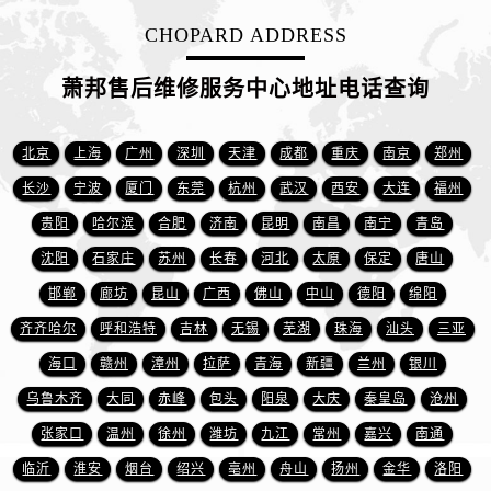
安徽省宿州市埇桥区人民中路萧邦售后服务中心（需提前预约）
CHOPARD ADDRESS
安徽省铜陵市铜官区石城大道萧邦售后服务中心（需提前预约）
安徽省芜湖市镜湖区中山路步行街萧邦售后服务中心（需提前预约）
萧邦售后维修服务中心地址电话查询
安徽省宣城市宣州区叠嶂西路萧邦售后服务中心（需提前预约）
福建省龙岩市新罗区九一南路萧邦售后服务中心（需提前预约）
北京
上海
广州
深圳
天津
成都
重庆
南京
郑州
福建省南平市建阳区人民西路萧邦售后服务中心（需提前预约）
长沙
宁波
厦门
东莞
杭州
武汉
西安
大连
福州
福建省宁德市蕉城区天湖东路萧邦售后服务中心（需提前预约）
福建省莆田市城厢区霞林街道荔华东大道萧邦售后服务中心（需提前预约）
贵阳
哈尔滨
合肥
济南
昆明
南昌
南宁
青岛
福建省三明市三元区东乾二路萧邦售后服务中心（需提前预约）
沈阳
石家庄
苏州
长春
河北
太原
保定
唐山
福建省漳州市龙文区步港路萧邦售后服务中心（需提前预约）
邯郸
廊坊
昆山
广西
佛山
中山
德阳
绵阳
江苏省常州市新北区龙锦路1590号现代传媒中心5号楼10层1008室萧邦售后服务中心（需提前预约）
齐齐哈尔
呼和浩特
吉林
无锡
芜湖
珠海
汕头
三亚
江苏省淮安市清江浦区淮海北路萧邦售后服务中心（需提前预约）
海口
赣州
漳州
拉萨
青海
新疆
兰州
银川
江苏省连云港市海州区通灌北路萧邦售后服务中心（需提前预约）
乌鲁木齐
大同
赤峰
包头
阳泉
大庆
秦皇岛
沧州
江苏省南京市秦淮区中山南路1号南京中心22层22-C1-C3室萧邦售后服务中心（需提前预约）
张家口
温州
徐州
潍坊
九江
常州
嘉兴
南通
江苏省宿迁市宿城区西湖路萧邦售后服务中心（需提前预约）
江苏省泰州市海陵区永定东路399号置地商务中心东塔（华润万象城）17层1706室萧邦售后服务中心（需提前预约）
临沂
淮安
烟台
绍兴
亳州
舟山
扬州
金华
洛阳