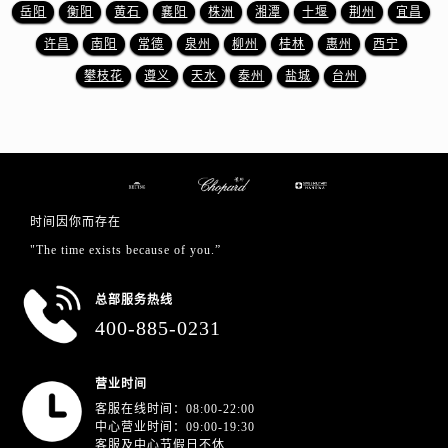
江苏省徐州市鼓楼区淮海东路29号苏宁广场IFC国际金融中心35层3508室萧邦售后服务中心（需提前预约）
岳阳
衡阳
黄石
襄阳
株洲
湘潭
十堰
荆州
宜昌
江苏省盐城市盐都区世纪大道5号盐城金融城写字楼1号楼16层1604室萧邦售后服务中心（需提前预约）
许昌
南阳
常德
泉州
柳州
桂林
惠州
西宁
江苏省扬州市邗江区国展路29号星耀天地写字楼1号楼18层1803室萧邦售后服务中心（需提前预约）
攀枝花
遵义
天水
泰州
盐城
台州
江苏省镇江市京口区中山东路萧邦售后服务中心（需提前预约）
江西省抚州市临川区赣东大道萧邦售后服务中心（需提前预约）
江西省赣州市章贡区文清路萧邦售后服务中心（需提前预约）
江西省吉安市吉州区井冈山大道萧邦售后服务中心（需提前预约）
江西省景德镇市珠山区珠山中路萧邦售后服务中心（需提前预约）
时间因你而存在
江西省九江市浔阳区浔阳路萧邦售后服务中心（需提前预约）
"The time exists because of you.”
江西省南昌市红谷滩新区红谷中大道998号绿地双子塔（中央广场）A1座办公楼14层1407室萧邦售后服务中心（需提前预约）
江西省萍乡市安源区萍安北大道与康庄路交叉口萧邦售后服务中心（需提前预约）
总部服务热线
江西省上饶市信州区滨江西路萧邦售后服务中心（需提前预约）
400-885-0231
江西省新余市渝水区北湖西路萧邦售后服务中心（需提前预约）
江西省宜春市袁州区中山中路萧邦售后服务中心（需提前预约）
营业时间
江西省鹰潭市月湖区胜利东路萧邦售后服务中心（需提前预约）
客服在线时间：08:00-22:00
山东省德州市德城区东风中路萧邦售后服务中心（需提前预约）
中心营业时间：09:00-19:30
客服及中心节假日不休