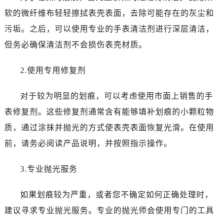
温州市鹿城区锦绣路1067号置信广场10层1015室（需提前预约）
软的微纤维布轻轻擦拭表壳表面，去除可能存在的灰尘和
哈尔滨市道里区友谊西路600号富力中心T2座写字楼29层03室（需提前预约）
污垢。之后，可以使用专业的手表清洁剂进行深层清洁，
大连市中山区人民路15号国际金融大厦7层G室（需提前预约）
但务必确保清洁剂不会损伤表壳材质。
佛山市禅城区季华五路57号万科金融中心C座12层1205室（需提前预约）
东莞市东城街道鸿福东路1号民盈国贸中心T1写字楼9层907室（需提前预约）
2.使用专用修复剂
无锡市梁溪区人民中路139号恒隆广场写字楼1座11层1104室（需提前预约）
南通市崇川区工农路57号圆融广场写字楼16层1603室（需提前预约）
对于较为明显的划痕，可以考虑使用市面上销售的手
苏州市苏州工业园区星港街199号苏州中心办公楼C座22层08室（需提前预约）
表修复剂。这些修复剂通常含有能够填补划痕的小颗粒物
武汉市江汉区解放大道686号世界贸易大厦38层09室（需提前预约）
质，通过涂抹并抛光的方式使表壳表面恢复光滑。在使用
南宁市青秀区金湖路59号地王大厦12楼1224室（需提前预约）
合肥市蜀山区潜山路111号万象城华润大厦B座12楼03室（需提前预约）
前，请务必阅读产品说明，并按照指示操作。
泉州市丰泽区宝洲路729号浦西万达中心写字楼A座7楼709室（需提前预约）
3.专业抛光服务
青岛市南区山东路6号华润大厦B座22层04室（需提前预约）
烟台市芝罘区胜利路139号万达金融中心A座907室（需提前预约）
如果划痕较为严重，或者您不确定如何正确处理时，
长春市朝阳区西安大路727号中银大厦A座(旺进大厦)18层09室（需提前预约）
建议寻求专业抛光服务。专业的抛光师会使用专门的工具
贵阳市南明区都司高架桥路33号亨特国际金融中心14楼14D（需提前预约）