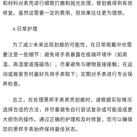
昆明市盘龙区北京路928号同德昆明广场写字楼10层06室（需提前预约）
和材料对表壳进行细致打磨和抛光处理，使划痕得到有效
石家庄市长安区中山东路39号勒泰中心写字楼B座13层07室（需提前预约）
修复。虽然这需要一定的费用，但效果往往更为理想。
西安市碑林区南关正街88号华侨城长安国际中心E座6楼10室（需提前预约）
海口市龙华区金贸东路5号海口华润大厦B座17层1707室（需提前预约）
4.日常护理
唐山市路南区新华东道100号万达广场写字楼A座10层1002室（需提前预约）
为了减少未来出现划痕的可能性，在日常佩戴中也需
台州市椒江区东海大道1800号腾达中心东1幢20楼2002室（需提前预约）
内蒙古自治区呼和浩特市玉泉区大学西街70号华润万象城写字楼（鄂尔多斯大厦）23层2326室（需提前预约）
要注意一些细节：避免将手表暴露在极端环境中（如高
甘肃省兰州市七里河区西津西路16号兰州中心写字楼21层2102室（需提前预约）
温、高湿度或强磁场），尽量避免与硬物直接接触；在运
重庆市解放碑渝中区民权路28号英利国际金融中心写字楼20层01室（需提前预约）
动或做家务时最好先将手表取下；定期对手表进行专业保
黑龙江省大庆市萨尔图区会战大街萧邦售后服务中心（需提前预约）
养检查。
黑龙江省鹤岗市向阳区红军路萧邦售后服务中心（需提前预约）
黑龙江省黑河市爱辉区中央街萧邦售后服务中心（需提前预约）
总之，在处理萧邦手表表壳划痕时，请根据实际情况
黑龙江省鸡西市鸡冠区红军路萧邦售后服务中心（需提前预约）
选择合适的方法，并尽量避免自行尝试复杂或可能造成更
黑龙江省佳木斯市向阳区长安路萧邦售后服务中心（需提前预约）
大损伤的操作。通过正确的护理和及时修复，您可以确保
黑龙江省牡丹江市东安区太平路萧邦售后服务中心（需提前预约）
您的萧邦手表始终保持最佳状态。
黑龙江省七台河市桃山区大同街萧邦售后服务中心（需提前预约）