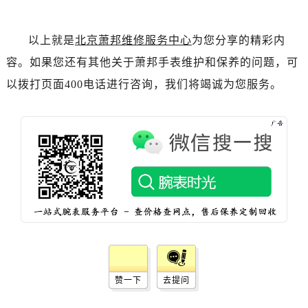
黑龙江省齐齐哈尔市龙沙区龙华路萧邦售后服务中心（需提前预约）
黑龙江省双鸭山市尖山区新兴大街萧邦售后服务中心（需提前预约）
以上就是
北京萧邦维修服务中心
为您分享的精彩内
黑龙江省绥化市北林区新华街与康庄路交叉口萧邦售后服务中心（需提前预约）
容。如果您还有其他关于萧邦手表维护和保养的问题，可
黑龙江省伊春市伊美区通河路萧邦售后服务中心（需提前预约）
吉林省白城市洮北区明仁南街萧邦售后服务中心（需提前预约）
以拨打页面400电话进行咨询，我们将竭诚为您服务。
吉林省白山市浑江区浑江大街萧邦售后服务中心（需提前预约）
吉林省吉林市船营区河南街萧邦售后服务中心（需提前预约）
吉林省辽源市龙山区人民大街萧邦售后服务中心（需提前预约）
吉林省梅河口市新华街道梅河大街萧邦售后服务中心（需提前预约）
吉林省四平市铁东区紫气大路与南九经街交汇处萧邦售后服务中心（需提前预约）
吉林省松原市宁江区五环大街萧邦售后服务中心（需提前预约）
吉林省通化市东昌区环通乡江南大街萧邦售后服务中心（需提前预约）
吉林省延边市延吉市解放路萧邦售后服务中心（需提前预约）
辽宁省鞍山市铁东区站前街萧邦售后服务中心（需提前预约）
辽宁省本溪市平山区胜利路萧邦售后服务中心（需提前预约）
赞一下
去提问
辽宁省朝阳市双塔区新华路萧邦售后服务中心（需提前预约）