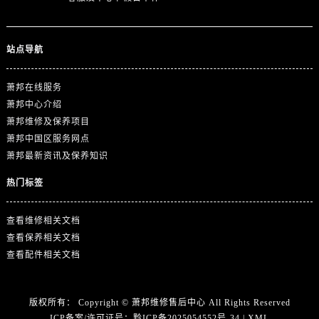
山东省东营市东营区济南路萧邦售后服务中心（需提前预约）
山东省济南市历下区经十路11111号华润中心写字楼（万象城）15层1508室萧邦售后服务中心（需提前预约）
山东省济宁市任城区太白楼路萧邦售后服务中心（需提前预约）
站点导航
山东省莱芜市文化南路8号银座商城名表维修一楼名表维修萧邦售后服务中心（需提前预约）
山东省临沂市兰山区解放路萧邦售后服务中心（需提前预约）
萧邦在线服务
山东省日照市东港区烟台路萧邦售后服务中心（需提前预约）
萧邦中心介绍
萧邦维修及保养项目
山东省泰安市泰山区财源街道泰山大街萧邦售后服务中心（需提前预约）
萧邦中国区服务网点
山东省威海市环翠区新威海路89号振华商厦一楼名表维修萧邦售后服务中心（需提前预约）
萧邦最新资讯及保养知识
山东省潍坊市奎文区东风东街萧邦售后服务中心（需提前预约）
热门标签
山东省枣庄市滕州市北辛路与善国路交叉口萧邦售后服务中心（需提前预约）
山东省淄博市张店区金晶大道萧邦售后服务中心（需提前预约）
查看维修相关文档
上海市黄浦区南京东路299号宏伊国际广场写字楼8层806室萧邦售后服务中心（需提前预约）
查看保养相关文档
上海市徐汇区虹桥路3号港汇中心2座37层3705室萧邦售后服务中心（需提前预约）
查看配件相关文档
浙江省杭州市上城区钱江路1366号华润大厦A座5层503-5室萧邦售后服务中心（需提前预约）
浙江省湖州市吴兴区劳动路萧邦售后服务中心（需提前预约）
版权所有：
Copyright ©
萧邦维修售后中心
All Rights Reserved
浙江省嘉兴市南湖区广益路705号嘉兴世界贸易中心A座13层1304室萧邦售后服务中心（需提前预约）
ICP备案/许可证号：
黔ICP备2025054552号-34
|
XML