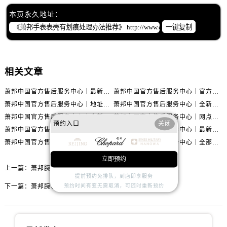
辽宁省丹东市振兴区七经街萧邦售后服务中心（需提前预约）
本页永久地址：
辽宁省抚顺市新抚区东一路萧邦售后服务中心（需提前预约）
一键复制
辽宁省阜新市海州区解放大街萧邦售后服务中心（需提前预约）
辽宁省葫芦岛市连山区中央路萧邦售后服务中心（需提前预约）
辽宁省锦州市古塔区中央大街萧邦售后服务中心（需提前预约）
相关文章
辽宁省辽阳市白塔区新运大街萧邦售后服务中心（需提前预约）
辽宁省盘锦市兴隆台区石油大街萧邦售后服务中心（需提前预约）
萧邦中国官方售后服务中心｜最新官方地址和全部热线权威信息通知（2026年7月最新）
萧邦中国官方售后服务中心｜官方地址及联系电话权威信息声明（2026年7月最新）
辽宁省铁岭市银州区南马路萧邦售后服务中心（需提前预约）
萧邦中国官方售后服务中心｜地址与官方电话权威信息通知（2026年7月最新）
萧邦中国官方售后服务中心｜全新热线和维修门店详细地址权威信息通告（2026年7月最新）
辽宁省营口市站前区市府路与渤海大街交叉口萧邦售后服务中心（需提前预约）
萧邦中国官方售后服务中心｜全新热线和维修门店详细地址权威信息声明（2026年7月最新）
萧邦中国官方售后服务中心｜网点地址与售后服务电话权威信息声明（2026年7月最新）
预约入口
关闭
萧邦中国官方售后服务中心｜官方热线及网点地址权威信息声明（2026年7月最新）
萧邦中国官方售后服务中心｜最新热线及详细网点地址权威信息通告（2026年7月最新）
辽宁省沈阳市沈河区中街路137号亨得利名表维修授权店1楼萧邦售后服务中心（需提前预约）
萧邦中国官方售后服务中心｜完整地址与联系电话权威信息通告（2026年7月最新）
萧邦中国官方售后服务中心｜全部地址及热线电话权威信息通知（2026年7月最新）
辽宁省沈阳市沈河区中街路83号亨得利名表维修授权店1楼萧邦售后服务中心（需提前预约）
立即预约
北京市朝阳区建国门外大街甲6号华熙国际中心D座11层1102室萧邦售后服务中心（需提前预约）
上一篇：
萧邦腕表走走停停解决方法集锦
北京市东城区东长安街1号王府井东方广场W3座6层602室萧邦售后服务中心（需提前预约）
提前预约免排队，到店即享服务
预约时间有变无需取消，可随时重新预约
下一篇：
萧邦腕表表针不走了解决技巧汇总
河北省保定市竞秀区朝阳北大街北国先天下萧邦售后服务中心（需提前预约）
内蒙古自治区阿拉善盟市左旗土尔扈特大街萧邦售后服务中心（需提前预约）
内蒙古自治区巴彦淖尔市临河区新华街萧邦售后服务中心（需提前预约）