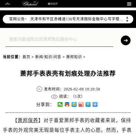
北京市东城区东长安街1号东方广场写字楼W3座6层602室（需提前预约）

北京市朝阳区建国门外大街甲6号华熙国际中心写字楼D座11层1102室（需提前预约）
▲
官网公告>
天津市和平区赤峰道136号天津国际金融中心写字楼26层2603室（需提前预约）
▼
上海市徐汇区虹桥路3号港汇中心写字楼2座37层3705室（需提前预约）
上海市黄浦区南京东路299号宏伊国际广场写字楼8层806室（需提前预约）
南京市秦淮区中山南路1号（新街口）南京中心写字楼22层C1-1室（需提前预约）
常州市新北区龙锦路1590号现代传媒中心写字楼5号楼10层1008室（需提前预约）
当前位置：
首页
>
新闻/知识/问答
>
萧邦知识
>
徐州市鼓楼区淮海东路29号苏宁广场IFC国际金融中心写字楼35层3508室（需提前预约）
扬州市邗江区国展路29号星耀天地写字楼1号楼18层1803室（需提前预约）
萧邦手表表壳有划痕处理办法推荐
盐城市盐都区世纪大道5号盐城金融城写字楼1号楼16层1604室（需提前预约）
泰州市海陵区永定东路399号置地商务中心东塔写字楼（华润万象城）17层1706室（需提前预约）
发布时间：2026-02-09 10:20:58
宁波市江北区大闸南路500号来福士广场办公楼20层2009室（需提前预约）
阅读：（
1次）
杭州市上城区钱江路1366号华润大厦写字楼A座5层503-5室（需提前预约）
分享到：
金华市金东区东市南街777号金华万达广场写字楼4号楼22层2209室（需提前预约）
【
萧邦保养
】对于喜爱萧邦手表的收藏者来说，保持
绍兴市越城区胜利东路379号世茂天际中心写字楼8层805室（需提前预约）
手表的外观完美无瑕是每位手表主人的心愿。然而，手表
嘉兴市南湖区广益路705号嘉兴世界贸易中心写字楼A座13层1304室（需提前预约）