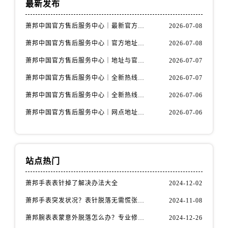
最新发布
内蒙古自治区包头市青山区幸福路甲3号王府井百货名表维修萧邦售后服务中心（需提前预约）
内蒙古自治区赤峰市红山区哈达街萧邦售后服务中心（需提前预约）
萧邦中国官方售后服务中心｜最新官方地址和全部热线权威信息通知（2026年7月最新）
2026-07-08
内蒙古自治区鄂尔多斯市东胜区伊金霍洛街萧邦售后服务中心（需提前预约）
萧邦中国官方售后服务中心｜官方地址及联系电话权威信息声明（2026年7月最新）
2026-07-08
内蒙古自治区呼伦贝尔市海拉尔区中央街萧邦售后服务中心（需提前预约）
内蒙古自治区通辽市科尔沁区明仁大街萧邦售后服务中心（需提前预约）
萧邦中国官方售后服务中心｜地址与官方电话权威信息通知（2026年7月最新）
2026-07-07
内蒙古自治区乌海市海勃湾区人民南路萧邦售后服务中心（需提前预约）
萧邦中国官方售后服务中心｜全新热线和维修门店详细地址权威信息通告（2026年7月最新）
2026-07-07
内蒙古自治区乌兰察布市集宁区恩和大街萧邦售后服务中心（需提前预约）
萧邦中国官方售后服务中心｜全新热线和维修门店详细地址权威信息声明（2026年7月最新）
2026-07-06
内蒙古自治区锡林郭勒盟市锡林浩特市光明街与额尔敦路交叉口萧邦售后服务中心（需提前预约）
萧邦中国官方售后服务中心｜网点地址与售后服务电话权威信息声明（2026年7月最新）
2026-07-06
内蒙古自治区兴安盟市乌兰浩特市兴安大街萧邦售后服务中心（需提前预约）
山西省大同市平城区迎宾街萧邦售后服务中心（需提前预约）
山西省晋城市城区黄华街萧邦售后服务中心（需提前预约）
山西省晋中市榆次区顺城街萧邦售后服务中心（需提前预约）
站点热门
山西省临汾市尧都区解放路萧邦售后服务中心（需提前预约）
萧邦手表表针掉了解决办法大全
2024-12-02
山西省吕梁市离石区永宁中路与建设街交叉口萧邦售后服务中心（需提前预约）
萧邦手表突发状况？表针脱落无需慌张，速效解决方案在这里
2024-11-08
山西省朔州市朔城区怡西路与鄯阳西街交汇处萧邦售后服务中心（需提前预约）
山西省忻州市忻府区和平东街与七一南路交叉口萧邦售后服务中心（需提前预约）
萧邦腕表表蒙意外脱落怎么办？专业修复指南助您爱表重生
2024-12-26