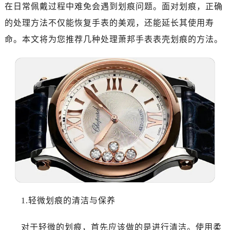
南昌市红谷滩新区红谷中大道998号绿地双子塔（中央广场）A1座办公楼14层07室（需提前预约）
在日常佩戴过程中难免会遇到划痕问题。面对划痕，正确
济南市历下区经十路11111号华润中心写字楼（万象城）15层1508室（需提前预约）
的处理方法不仅能恢复手表的美观，还能延长其使用寿
广州市天河区天河路230号万菱汇国际中心写字楼A塔7层704室（需提前预约）
命。本文将为您推荐几种处理萧邦手表表壳划痕的方法。
广州市越秀区环市东路371-375号世界贸易中心大厦南塔写字楼15层07室（需提前预约）
深圳市罗湖区深南东路5001号华润大厦写字楼17层1701室（需提前预约）
惠州市惠城区江北文昌一路7号华贸大厦写字楼1座30层05室（需提前预约）
厦门市思明区湖滨东路95号华润大厦写字楼B座11层1104室（需提前预约）
福州市鼓楼区五四路128-1号恒力城写字楼15层03室（需提前预约）
成都市锦江区人民东路6号SAC东原中心写字楼24层2406B室（需提前预约）
重庆市江北区观音桥步行街2号融恒时代广场写字楼9层902室（需提前预约）
长沙市芙蓉区定王台街道建湘路393号世茂环球金融中心写字楼（芙蓉广场）10层13室（需提前预约）
郑州市二七区铭功路10号华润大厦写字楼29层2905室（需提前预约）
太原市迎泽区解放路15号亨得利名表服务中心（品牌授权店）3层整层（需提前预约）
沈阳市沈河区中街路137号亨得利名表服务中心（品牌授权店）1层整层（需提前预约）
1.轻微划痕的清洁与保养
沈阳市沈河区中街路83号亨得利名表服务中心（品牌授权店）1层整层（需提前预约）
乌鲁木齐市天山区红山路26号时代广场（CCMALL）C座17层17-B（需提前预约）
对于轻微的划痕，首先应该做的是进行清洁。使用柔