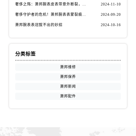
山西省阳泉市郊区平阳东街与新城大道交叉口萧邦售后服务中心（需提前预约）
奢侈之殇：萧邦腕表皮表带意外断裂，如何优雅应对
2024-11-10
山西省运城市盐湖区河东街萧邦售后服务中心（需提前预约）
奢侈守护者的危机！萧邦腕表表蒙裂痕，如何优雅应对
2024-09-20
山西省长治市潞州区英雄中路萧邦售后服务中心（需提前预约）
萧邦腕表表冠拔不出的妙招
2024-10-16
山西省太原市迎泽区迎泽街道解放路15号亨得利名表维修授权店3楼萧邦售后服务中心（需提前预约）
天津市和平区赤峰道136号天津国际金融中心26层2603室萧邦售后服务中心（需提前预约）
安徽省安庆市迎江区人民路萧邦售后服务中心（需提前预约）
安徽省蚌埠市蚌山区淮河路萧邦售后服务中心（需提前预约）
分类标签
安徽省亳州市谯城区魏武大道萧邦售后服务中心（需提前预约）
萧邦维修
安徽省池州市贵池区长江路萧邦售后服务中心（需提前预约）
萧邦保养
安徽省滁州市琅琊区南谯北路萧邦售后服务中心（需提前预约）
萧邦新闻
安徽省阜阳市颍州区颍州北路萧邦售后服务中心（需提前预约）
安徽省淮北市相山区淮海路萧邦售后服务中心（需提前预约）
萧邦配件
安徽省淮南市田家庵区国庆中路萧邦售后服务中心（需提前预约）
安徽省黄山市屯溪区黄山西路萧邦售后服务中心（需提前预约）
安徽省六安市金安区解放中路萧邦售后服务中心（需提前预约）
安徽省马鞍山市雨山区湖南西路萧邦售后服务中心（需提前预约）