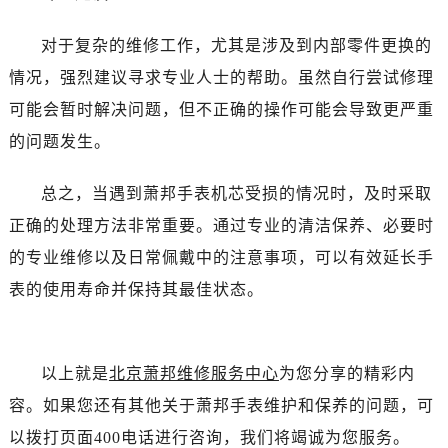
吉林省白城市洮北区明仁南街萧邦售后服务中心（需提前预约）
吉林省白山市浑江区浑江大街萧邦售后服务中心（需提前预约）
对于复杂的维修工作，尤其是涉及到内部零件更换的
吉林省吉林市船营区河南街萧邦售后服务中心（需提前预约）
情况，强烈建议寻求专业人士的帮助。虽然自行尝试修理
吉林省辽源市龙山区人民大街萧邦售后服务中心（需提前预约）
可能会暂时解决问题，但不正确的操作可能会导致更严重
吉林省梅河口市新华街道梅河大街萧邦售后服务中心（需提前预约）
的问题发生。
吉林省四平市铁东区紫气大路与南九经街交汇处萧邦售后服务中心（需提前预约）
吉林省松原市宁江区五环大街萧邦售后服务中心（需提前预约）
总之，当遇到萧邦手表机芯受损的情况时，及时采取
吉林省通化市东昌区环通乡江南大街萧邦售后服务中心（需提前预约）
正确的处理方法非常重要。通过专业的清洁保养、必要时
吉林省延边市延吉市解放路萧邦售后服务中心（需提前预约）
的专业维修以及日常佩戴中的注意事项，可以有效延长手
辽宁省鞍山市铁东区站前街萧邦售后服务中心（需提前预约）
辽宁省本溪市平山区胜利路萧邦售后服务中心（需提前预约）
表的使用寿命并保持其最佳状态。
辽宁省朝阳市双塔区新华路萧邦售后服务中心（需提前预约）
辽宁省丹东市振兴区七经街萧邦售后服务中心（需提前预约）
辽宁省抚顺市新抚区东一路萧邦售后服务中心（需提前预约）
以上就是
北京萧邦维修服务中心
为您分享的精彩内
辽宁省阜新市海州区解放大街萧邦售后服务中心（需提前预约）
容。如果您还有其他关于萧邦手表维护和保养的问题，可
辽宁省葫芦岛市连山区中央路萧邦售后服务中心（需提前预约）
以拨打页面400电话进行咨询，我们将竭诚为您服务。