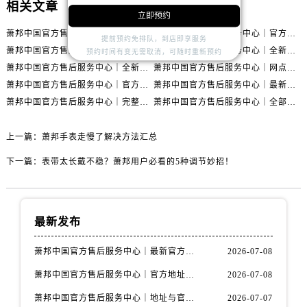
相关文章
内蒙古自治区通辽市科尔沁区明仁大街萧邦售后服务中心（需提前预约）
立即预约
内蒙古自治区乌海市海勃湾区人民南路萧邦售后服务中心（需提前预约）
萧邦中国官方售后服务中心｜最新官方地址和全部热线权威信息通知（2026年7月最新）
萧邦中国官方售后服务中心｜官方地址及联系电话权威信息声明（2026年7月最新）
提前预约免排队，到店即享服务
内蒙古自治区乌兰察布市集宁区恩和大街萧邦售后服务中心（需提前预约）
萧邦中国官方售后服务中心｜地址与官方电话权威信息通知（2026年7月最新）
萧邦中国官方售后服务中心｜全新热线和维修门店详细地址权威信息通告（2026年7月最新）
预约时间有变无需取消，可随时重新预约
内蒙古自治区锡林郭勒盟市锡林浩特市光明街与额尔敦路交叉口萧邦售后服务中心（需提前预约）
萧邦中国官方售后服务中心｜全新热线和维修门店详细地址权威信息声明（2026年7月最新）
萧邦中国官方售后服务中心｜网点地址与售后服务电话权威信息声明（2026年7月最新）
内蒙古自治区兴安盟市乌兰浩特市兴安大街萧邦售后服务中心（需提前预约）
萧邦中国官方售后服务中心｜官方热线及网点地址权威信息声明（2026年7月最新）
萧邦中国官方售后服务中心｜最新热线及详细网点地址权威信息通告（2026年7月最新）
山西省大同市平城区迎宾街萧邦售后服务中心（需提前预约）
萧邦中国官方售后服务中心｜完整地址与联系电话权威信息通告（2026年7月最新）
萧邦中国官方售后服务中心｜全部地址及热线电话权威信息通知（2026年7月最新）
山西省晋城市城区黄华街萧邦售后服务中心（需提前预约）
上一篇：
萧邦手表走慢了解决方法汇总
山西省晋中市榆次区顺城街萧邦售后服务中心（需提前预约）
山西省临汾市尧都区解放路萧邦售后服务中心（需提前预约）
下一篇：
表带太长戴不稳？萧邦用户必看的5种调节妙招！
山西省吕梁市离石区永宁中路与建设街交叉口萧邦售后服务中心（需提前预约）
山西省朔州市朔城区怡西路与鄯阳西街交汇处萧邦售后服务中心（需提前预约）
山西省忻州市忻府区和平东街与七一南路交叉口萧邦售后服务中心（需提前预约）
最新发布
山西省阳泉市郊区平阳东街与新城大道交叉口萧邦售后服务中心（需提前预约）
萧邦中国官方售后服务中心｜最新官方地址和全部热线权威信息通知（2026年7月最新）
2026-07-08
山西省运城市盐湖区河东街萧邦售后服务中心（需提前预约）
山西省长治市潞州区英雄中路萧邦售后服务中心（需提前预约）
萧邦中国官方售后服务中心｜官方地址及联系电话权威信息声明（2026年7月最新）
2026-07-08
山西省太原市迎泽区迎泽街道解放路15号亨得利名表维修授权店3楼萧邦售后服务中心（需提前预约）
萧邦中国官方售后服务中心｜地址与官方电话权威信息通知（2026年7月最新）
2026-07-07