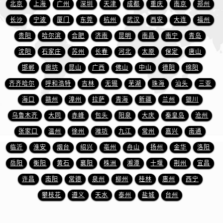
江西省抚州市临川区赣东大道萧邦售后服务中心（需提前预约）
北京
上海
广州
深圳
天津
成都
重庆
南京
郑州
江西省赣州市章贡区文清路萧邦售后服务中心（需提前预约）
长沙
宁波
厦门
东莞
杭州
武汉
西安
大连
福州
江西省吉安市吉州区井冈山大道萧邦售后服务中心（需提前预约）
贵阳
哈尔滨
合肥
济南
昆明
南昌
南宁
青岛
江西省景德镇市珠山区珠山中路萧邦售后服务中心（需提前预约）
沈阳
石家庄
苏州
长春
河北
太原
保定
唐山
江西省九江市浔阳区浔阳路萧邦售后服务中心（需提前预约）
邯郸
廊坊
昆山
广西
佛山
中山
德阳
绵阳
江西省南昌市红谷滩新区红谷中大道998号绿地双子塔（中央广场）A1座办公楼14层1407室萧邦售后服务中心（需提前预约）
齐齐哈尔
呼和浩特
吉林
无锡
芜湖
珠海
汕头
三亚
江西省萍乡市安源区萍安北大道与康庄路交叉口萧邦售后服务中心（需提前预约）
海口
赣州
漳州
拉萨
青海
新疆
兰州
银川
江西省上饶市信州区滨江西路萧邦售后服务中心（需提前预约）
江西省新余市渝水区北湖西路萧邦售后服务中心（需提前预约）
乌鲁木齐
大同
赤峰
包头
阳泉
大庆
秦皇岛
沧州
江西省宜春市袁州区中山中路萧邦售后服务中心（需提前预约）
张家口
温州
徐州
潍坊
九江
常州
嘉兴
南通
江西省鹰潭市月湖区胜利东路萧邦售后服务中心（需提前预约）
临沂
淮安
烟台
绍兴
亳州
舟山
扬州
金华
洛阳
山东省德州市德城区东风中路萧邦售后服务中心（需提前预约）
岳阳
衡阳
黄石
襄阳
株洲
湘潭
十堰
荆州
宜昌
山东省东营市东营区济南路萧邦售后服务中心（需提前预约）
许昌
南阳
常德
泉州
柳州
桂林
惠州
西宁
山东省济南市历下区经十路11111号华润中心写字楼（万象城）15层1508室萧邦售后服务中心（需提前预约）
攀枝花
遵义
天水
泰州
盐城
台州
山东省济宁市任城区太白楼路萧邦售后服务中心（需提前预约）
山东省莱芜市文化南路8号银座商城名表维修一楼名表维修萧邦售后服务中心（需提前预约）