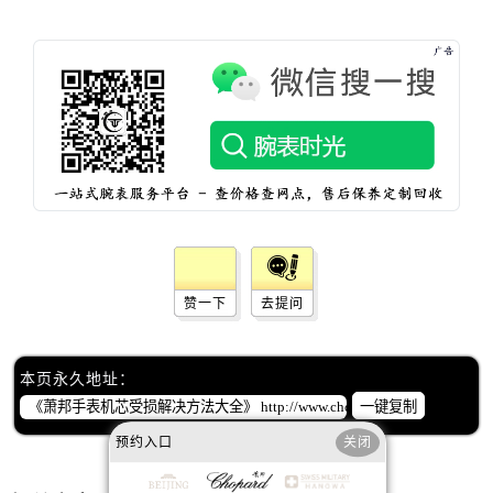
辽宁省锦州市古塔区中央大街萧邦售后服务中心（需提前预约）
辽宁省辽阳市白塔区新运大街萧邦售后服务中心（需提前预约）
辽宁省盘锦市兴隆台区石油大街萧邦售后服务中心（需提前预约）
辽宁省铁岭市银州区南马路萧邦售后服务中心（需提前预约）
辽宁省营口市站前区市府路与渤海大街交叉口萧邦售后服务中心（需提前预约）
辽宁省沈阳市沈河区中街路137号亨得利名表维修授权店1楼萧邦售后服务中心（需提前预约）
辽宁省沈阳市沈河区中街路83号亨得利名表维修授权店1楼萧邦售后服务中心（需提前预约）
北京市朝阳区建国门外大街甲6号华熙国际中心D座11层1102室萧邦售后服务中心（需提前预约）
北京市东城区东长安街1号王府井东方广场W3座6层602室萧邦售后服务中心（需提前预约）
河北省保定市竞秀区朝阳北大街北国先天下萧邦售后服务中心（需提前预约）
赞一下
去提问
内蒙古自治区阿拉善盟市左旗土尔扈特大街萧邦售后服务中心（需提前预约）
内蒙古自治区巴彦淖尔市临河区新华街萧邦售后服务中心（需提前预约）
内蒙古自治区包头市青山区幸福路甲3号王府井百货名表维修萧邦售后服务中心（需提前预约）
本页永久地址：
一键复制
内蒙古自治区赤峰市红山区哈达街萧邦售后服务中心（需提前预约）
内蒙古自治区鄂尔多斯市东胜区伊金霍洛街萧邦售后服务中心（需提前预约）
预约入口
关闭
内蒙古自治区呼伦贝尔市海拉尔区中央街萧邦售后服务中心（需提前预约）