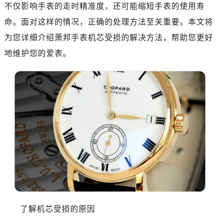
深圳市罗湖区深南东路5001号华润大厦写字楼17层1701室（需提前预约）
不仅影响手表的走时精准度，还可能缩短手表的使用寿
惠州市惠城区江北文昌一路7号华贸大厦写字楼1座30层05室（需提前预约）
命。面对这样的情况，正确的处理方法至关重要。本文将
厦门市思明区湖滨东路95号华润大厦写字楼B座11层1104室（需提前预约）
为您详细介绍萧邦手表机芯受损的解决方法，帮助您更好
福州市鼓楼区五四路128-1号恒力城写字楼15层03室（需提前预约）
地维护您的爱表。
成都市锦江区人民东路6号SAC东原中心写字楼24层2406B室（需提前预约）
重庆市江北区观音桥步行街2号融恒时代广场写字楼9层902室（需提前预约）
长沙市芙蓉区定王台街道建湘路393号世茂环球金融中心写字楼（芙蓉广场）10层13室（需提前预约）
郑州市二七区铭功路10号华润大厦写字楼29层2905室（需提前预约）
太原市迎泽区解放路15号亨得利名表服务中心（品牌授权店）3层整层（需提前预约）
沈阳市沈河区中街路137号亨得利名表服务中心（品牌授权店）1层整层（需提前预约）
沈阳市沈河区中街路83号亨得利名表服务中心（品牌授权店）1层整层（需提前预约）
乌鲁木齐市天山区红山路26号时代广场（CCMALL）C座17层17-B（需提前预约）
温州市鹿城区锦绣路1067号置信广场10层1015室（需提前预约）
哈尔滨市道里区友谊西路600号富力中心T2座写字楼29层03室（需提前预约）
大连市中山区人民路15号国际金融大厦7层G室（需提前预约）
了解机芯受损的原因
佛山市禅城区季华五路57号万科金融中心C座12层1205室（需提前预约）