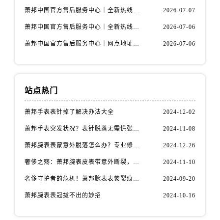
天津市和平区赤峰道136号天津国际金融中心26层2603室萧邦售后服务中心（需提前预约）
萧邦中国官方售后服务中心｜全新热线和维修门店详细地址权威信息通告（2026年7月最新）
2026-07-07
安徽省安庆市迎江区人民路萧邦售后服务中心（需提前预约）
萧邦中国官方售后服务中心｜全新热线和维修门店详细地址权威信息声明（2026年7月最新）
2026-07-06
安徽省蚌埠市蚌山区淮河路萧邦售后服务中心（需提前预约）
萧邦中国官方售后服务中心｜网点地址与售后服务电话权威信息声明（2026年7月最新）
2026-07-06
安徽省亳州市谯城区魏武大道萧邦售后服务中心（需提前预约）
安徽省池州市贵池区长江路萧邦售后服务中心（需提前预约）
安徽省滁州市琅琊区南谯北路萧邦售后服务中心（需提前预约）
安徽省阜阳市颍州区颍州北路萧邦售后服务中心（需提前预约）
站点热门
安徽省淮北市相山区淮海路萧邦售后服务中心（需提前预约）
萧邦手表表针掉了解决办法大全
2024-12-02
安徽省淮南市田家庵区国庆中路萧邦售后服务中心（需提前预约）
安徽省黄山市屯溪区黄山西路萧邦售后服务中心（需提前预约）
萧邦手表突发状况？表针脱落无需慌张，速效解决方案在这里
2024-11-08
安徽省六安市金安区解放中路萧邦售后服务中心（需提前预约）
萧邦腕表表蒙意外脱落怎么办？专业修复指南助您爱表重生
2024-12-26
安徽省马鞍山市雨山区湖南西路萧邦售后服务中心（需提前预约）
奢侈之殇：萧邦腕表皮表带意外断裂，如何优雅应对
2024-11-10
安徽省宿州市埇桥区人民中路萧邦售后服务中心（需提前预约）
奢侈守护者的危机！萧邦腕表表蒙裂痕，如何优雅应对
2024-09-20
安徽省铜陵市铜官区石城大道萧邦售后服务中心（需提前预约）
萧邦腕表表冠拔不出的妙招
2024-10-16
安徽省芜湖市镜湖区中山路步行街萧邦售后服务中心（需提前预约）
安徽省宣城市宣州区叠嶂西路萧邦售后服务中心（需提前预约）