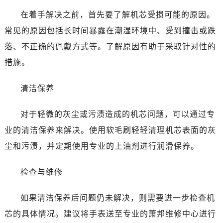
东莞市东城街道鸿福东路1号民盈国贸中心T1写字楼9层907室（需提前预约）
在着手解决之前，首先要了解机芯受损可能的原因。
无锡市梁溪区人民中路139号恒隆广场写字楼1座11层1104室（需提前预约）
常见的原因包括长时间暴露在潮湿环境中、受到撞击或跌
南通市崇川区工农路57号圆融广场写字楼16层1603室（需提前预约）
苏州市苏州工业园区星港街199号苏州中心办公楼C座22层08室（需提前预约）
落、不正确的佩戴方式等。了解原因有助于采取针对性的
武汉市江汉区解放大道686号世界贸易大厦38层09室（需提前预约）
措施。
南宁市青秀区金湖路59号地王大厦12楼1224室（需提前预约）
合肥市蜀山区潜山路111号万象城华润大厦B座12楼03室（需提前预约）
清洁保养
泉州市丰泽区宝洲路729号浦西万达中心写字楼A座7楼709室（需提前预约）
对于轻微的灰尘或污渍造成的机芯问题，可以通过专
青岛市南区山东路6号华润大厦B座22层04室（需提前预约）
烟台市芝罘区胜利路139号万达金融中心A座907室（需提前预约）
业的清洁保养来解决。使用软毛刷轻轻清理机芯表面的灰
长春市朝阳区西安大路727号中银大厦A座(旺进大厦)18层09室（需提前预约）
尘和污渍，并定期使用专业的上油剂进行润滑保养。
贵阳市南明区都司高架桥路33号亨特国际金融中心14楼14D（需提前预约）
昆明市盘龙区北京路928号同德昆明广场写字楼10层06室（需提前预约）
检查与维修
石家庄市长安区中山东路39号勒泰中心写字楼B座13层07室（需提前预约）
如果清洁保养后问题仍未解决，则需要进一步检查机
西安市碑林区南关正街88号华侨城长安国际中心E座6楼10室（需提前预约）
海口市龙华区金贸东路5号海口华润大厦B座17层1707室（需提前预约）
芯的具体情况。建议将手表送至专业的萧邦维修中心进行