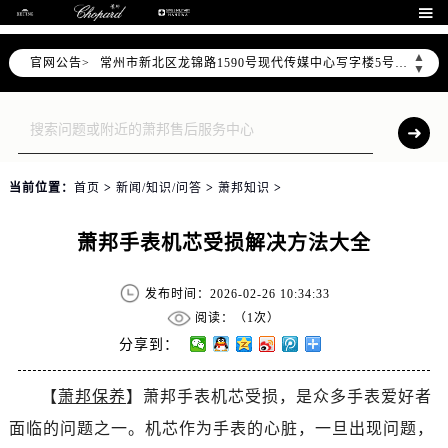
上海市黄浦区南京东路299号宏伊国际广场写字楼8层806室（需提前预约）

南京市秦淮区中山南路1号（新街口）南京中心写字楼22层C1-1室（需提前预约）
▲
官网公告>
常州市新北区龙锦路1590号现代传媒中心写字楼5号楼10层1008室（需提前预约）
▼
徐州市鼓楼区淮海东路29号苏宁广场IFC国际金融中心写字楼35层3508室（需提前预约）
扬州市邗江区国展路29号星耀天地写字楼1号楼18层1803室（需提前预约）
盐城市盐都区世纪大道5号盐城金融城写字楼1号楼16层1604室（需提前预约）
泰州市海陵区永定东路399号置地商务中心东塔写字楼（华润万象城）17层1706室（需提前预约）
当前位置：
首页
>
新闻/知识/问答
>
萧邦知识
>
宁波市江北区大闸南路500号来福士广场办公楼20层2009室（需提前预约）
杭州市上城区钱江路1366号华润大厦写字楼A座5层503-5室（需提前预约）
萧邦手表机芯受损解决方法大全
金华市金东区东市南街777号金华万达广场写字楼4号楼22层2209室（需提前预约）
绍兴市越城区胜利东路379号世茂天际中心写字楼8层805室（需提前预约）
发布时间：2026-02-26 10:34:33
嘉兴市南湖区广益路705号嘉兴世界贸易中心写字楼A座13层1304室（需提前预约）
阅读：（
1次）
南昌市红谷滩新区红谷中大道998号绿地双子塔（中央广场）A1座办公楼14层07室（需提前预约）
分享到：
济南市历下区经十路11111号华润中心写字楼（万象城）15层1508室（需提前预约）
【
萧邦保养
】萧邦手表机芯受损，是众多手表爱好者
广州市天河区天河路230号万菱汇国际中心写字楼A塔7层704室（需提前预约）
面临的问题之一。机芯作为手表的心脏，一旦出现问题，
广州市越秀区环市东路371-375号世界贸易中心大厦南塔写字楼15层07室（需提前预约）