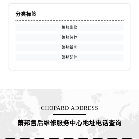
福建省龙岩市新罗区九一南路萧邦售后服务中心（需提前预约）
福建省南平市建阳区人民西路萧邦售后服务中心（需提前预约）
分类标签
福建省宁德市蕉城区天湖东路萧邦售后服务中心（需提前预约）
萧邦维修
福建省莆田市城厢区霞林街道荔华东大道萧邦售后服务中心（需提前预约）
福建省三明市三元区东乾二路萧邦售后服务中心（需提前预约）
萧邦保养
福建省漳州市龙文区步港路萧邦售后服务中心（需提前预约）
萧邦新闻
江苏省常州市新北区龙锦路1590号现代传媒中心5号楼10层1008室萧邦售后服务中心（需提前预约）
萧邦配件
江苏省淮安市清江浦区淮海北路萧邦售后服务中心（需提前预约）
江苏省连云港市海州区通灌北路萧邦售后服务中心（需提前预约）
江苏省南京市秦淮区中山南路1号南京中心22层22-C1-C3室萧邦售后服务中心（需提前预约）
江苏省宿迁市宿城区西湖路萧邦售后服务中心（需提前预约）
江苏省泰州市海陵区永定东路399号置地商务中心东塔（华润万象城）17层1706室萧邦售后服务中心（需提前预约）
江苏省徐州市鼓楼区淮海东路29号苏宁广场IFC国际金融中心35层3508室萧邦售后服务中心（需提前预约）
CHOPARD ADDRESS
江苏省盐城市盐都区世纪大道5号盐城金融城写字楼1号楼16层1604室萧邦售后服务中心（需提前预约）
萧邦售后维修服务中心地址电话查询
江苏省扬州市邗江区国展路29号星耀天地写字楼1号楼18层1803室萧邦售后服务中心（需提前预约）
江苏省镇江市京口区中山东路萧邦售后服务中心（需提前预约）