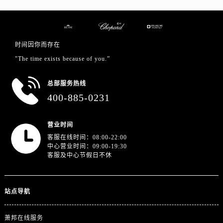
山东省临沂市兰山区解放路萧邦售后服务中心（需提前预约）
山东省日照市东港区烟台路萧邦售后服务中心（需提前预约）
山东省泰安市泰山区财源街道泰山大街萧邦售后服务中心（需提前预约）
时间因你而存在
山东省威海市环翠区新威海路89号振华商厦一楼名表维修萧邦售后服务中心（需提前预约）
"The time exists because of you.”
山东省潍坊市奎文区东风东街萧邦售后服务中心（需提前预约）
山东省枣庄市滕州市北辛路与善国路交叉口萧邦售后服务中心（需提前预约）
总部服务热线
山东省淄博市张店区金晶大道萧邦售后服务中心（需提前预约）
400-885-0231
上海市黄浦区南京东路299号宏伊国际广场写字楼8层806室萧邦售后服务中心（需提前预约）
上海市徐汇区虹桥路3号港汇中心2座37层3705室萧邦售后服务中心（需提前预约）
营业时间
浙江省杭州市上城区钱江路1366号华润大厦A座5层503-5室萧邦售后服务中心（需提前预约）
客服在线时间：08:00-22:00
浙江省湖州市吴兴区劳动路萧邦售后服务中心（需提前预约）
中心营业时间：09:00-19:30
客服及中心节假日不休
浙江省嘉兴市南湖区广益路705号嘉兴世界贸易中心A座13层1304室萧邦售后服务中心（需提前预约）
浙江省金华市金东区东市南街777号金华万达广场4号楼22楼2209室萧邦售后服务中心（需提前预约）
浙江省丽水市莲都区解放街萧邦售后服务中心（需提前预约）
站点导航
浙江省宁波市江北区大闸南路500号来福士广场办公楼20层2009室萧邦售后服务中心（需提前预约）
浙江省衢州市柯城区上街萧邦售后服务中心（需提前预约）
萧邦在线服务