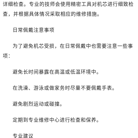
唐山市路南区新华东道100号万达广场写字楼A座10层1002室（需提前预约）
详细检查。专业的技师会使用精密工具对机芯进行细致检
台州市椒江区东海大道1800号腾达中心东1幢20楼2002室（需提前预约）
查，并根据具体情况采取相应的维修措施。
内蒙古自治区呼和浩特市玉泉区大学西街70号华润万象城写字楼（鄂尔多斯大厦）23层2326室（需提前预约）
甘肃省兰州市七里河区西津西路16号兰州中心写字楼21层2102室（需提前预约）
日常佩戴注意事项
重庆市解放碑渝中区民权路28号英利国际金融中心写字楼20层01室（需提前预约）
黑龙江省大庆市萨尔图区会战大街萧邦售后服务中心（需提前预约）
为了避免机芯受损，在日常佩戴中也需要注意一些事
黑龙江省鹤岗市向阳区红军路萧邦售后服务中心（需提前预约）
项：
黑龙江省黑河市爱辉区中央街萧邦售后服务中心（需提前预约）
黑龙江省鸡西市鸡冠区红军路萧邦售后服务中心（需提前预约）
避免长时间暴露在高温或低温环境中。
黑龙江省佳木斯市向阳区长安路萧邦售后服务中心（需提前预约）
在洗澡、游泳或做家务时尽量不要佩戴手表。
黑龙江省牡丹江市东安区太平路萧邦售后服务中心（需提前预约）
黑龙江省七台河市桃山区大同街萧邦售后服务中心（需提前预约）
避免剧烈运动或碰撞。
黑龙江省齐齐哈尔市龙沙区龙华路萧邦售后服务中心（需提前预约）
黑龙江省双鸭山市尖山区新兴大街萧邦售后服务中心（需提前预约）
定期到专业维修中心进行检查和保养。
黑龙江省绥化市北林区新华街与康庄路交叉口萧邦售后服务中心（需提前预约）
黑龙江省伊春市伊美区通河路萧邦售后服务中心（需提前预约）
专业建议