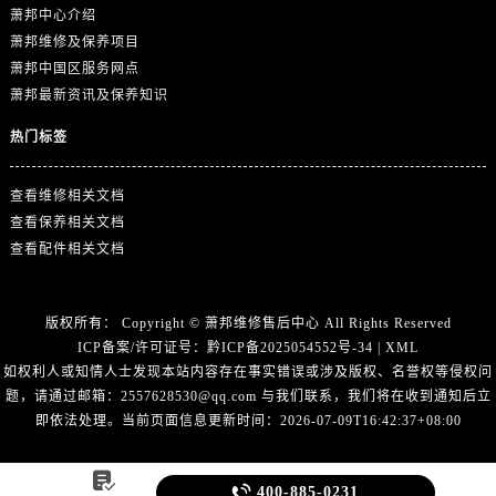
浙江省绍兴市越城区胜利东路379号世茂天际中心写字楼8层805室萧邦售后服务中心（需提前预约）
萧邦中心介绍
浙江省舟山市定海区解放东路萧邦售后服务中心（需提前预约）
萧邦维修及保养项目
萧邦中国区服务网点
澳门特别行政区大堂区议事亭前地（新马路）萧邦售后服务中心（需提前预约）
萧邦最新资讯及保养知识
澳门特别行政区风顺堂区南湾大马路萧邦售后服务中心（需提前预约）
澳门特别行政区花地玛堂区关闸广场萧邦售后服务中心（需提前预约）
热门标签
澳门特别行政区花王堂区大三巴商圈萧邦售后服务中心（需提前预约）
澳门特别行政区嘉模堂区官也街萧邦售后服务中心（需提前预约）
查看维修相关文档
查看保养相关文档
澳门省路氹城市金光大道萧邦售后服务中心（需提前预约）
查看配件相关文档
澳门特别行政区望德堂区塔石广场萧邦售后服务中心（需提前预约）
福建省福州市鼓楼区五四路128-1号恒力城写字楼15层03室萧邦售后服务中心（需提前预约）
福建省厦门市思明区湖滨东路95号万象城华润大厦B座11层1104室萧邦售后服务中心（需提前预约）
版权所有：
Copyright ©
萧邦维修售后中心
All Rights Reserved
ICP备案/许可证号：
黔ICP备2025054552号-34
|
XML
广东省潮州市潮安区新风路与潮汕路交汇处萧邦售后服务中心（需提前预约）
如权利人或知情人士发现本站内容存在事实错误或涉及版权、名誉权等侵权问
广东省广州市天河区天河路230号万菱汇国际中心A塔7层704室萧邦售后服务中心（需提前预约）
题，请通过邮箱：2557628530@qq.com 与我们联系，我们将在收到通知后立
广东省广州市越秀区环市东路371-375号世界贸易中心大厦南塔15层1507室萧邦售后服务中心（需提前预约）
即依法处理。当前页面信息更新时间：2026-07-09T16:42:37+08:00
广东省河源市源城区越王大道萧邦售后服务中心（需提前预约）
广东省惠州市惠城区江北文昌一路7号华贸大厦1座30层3005室萧邦售后服务中心（需提前预约）


400-885-0231