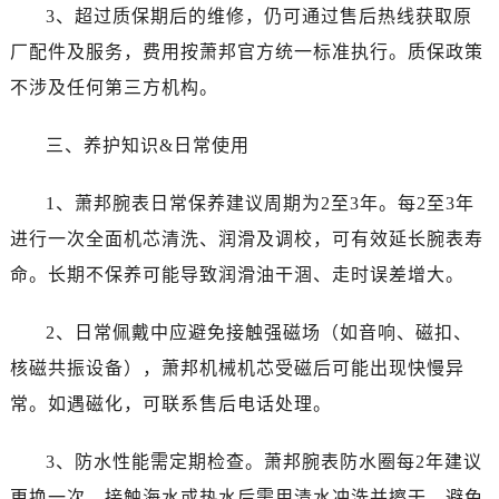
黑龙江省绥化市北林区新华街与康庄路交叉口萧邦售后服务中心（需提前预约）
3、超过质保期后的维修，仍可通过售后热线获取原
黑龙江省伊春市伊美区通河路萧邦售后服务中心（需提前预约）
厂配件及服务，费用按萧邦官方统一标准执行。质保政策
吉林省白城市洮北区明仁南街萧邦售后服务中心（需提前预约）
不涉及任何第三方机构。
吉林省白山市浑江区浑江大街萧邦售后服务中心（需提前预约）
吉林省吉林市船营区河南街萧邦售后服务中心（需提前预约）
三、养护知识&日常使用
吉林省辽源市龙山区人民大街萧邦售后服务中心（需提前预约）
吉林省梅河口市新华街道梅河大街萧邦售后服务中心（需提前预约）
1、萧邦腕表日常保养建议周期为2至3年。每2至3年
吉林省四平市铁东区紫气大路与南九经街交汇处萧邦售后服务中心（需提前预约）
进行一次全面机芯清洗、润滑及调校，可有效延长腕表寿
吉林省松原市宁江区五环大街萧邦售后服务中心（需提前预约）
命。长期不保养可能导致润滑油干涸、走时误差增大。
吉林省通化市东昌区环通乡江南大街萧邦售后服务中心（需提前预约）
吉林省延边市延吉市解放路萧邦售后服务中心（需提前预约）
2、日常佩戴中应避免接触强磁场（如音响、磁扣、
辽宁省鞍山市铁东区站前街萧邦售后服务中心（需提前预约）
核磁共振设备），萧邦机械机芯受磁后可能出现快慢异
辽宁省本溪市平山区胜利路萧邦售后服务中心（需提前预约）
常。如遇磁化，可联系售后电话处理。
辽宁省朝阳市双塔区新华路萧邦售后服务中心（需提前预约）
辽宁省丹东市振兴区七经街萧邦售后服务中心（需提前预约）
3、防水性能需定期检查。萧邦腕表防水圈每2年建议
辽宁省抚顺市新抚区东一路萧邦售后服务中心（需提前预约）
更换一次，接触海水或热水后需用清水冲洗并擦干。避免