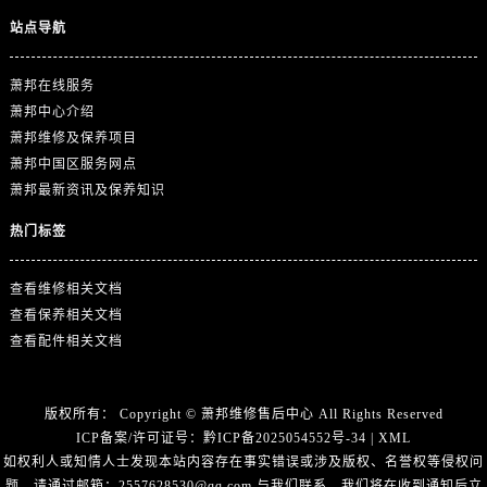
湖北省随州市曾都区青年路萧邦售后服务中心（需提前预约）
站点导航
湖北省咸宁市咸安区长安大道萧邦售后服务中心（需提前预约）
湖北省襄阳市樊城区长虹路与人民路交叉口萧邦售后服务中心（需提前预约）
萧邦在线服务
湖北省孝感市孝南区复兴大道萧邦售后服务中心（需提前预约）
萧邦中心介绍
湖北省宜昌市西陵区夷陵大道与港窑路萧邦售后服务中心（需提前预约）
萧邦维修及保养项目
湖南省常德市武陵区人民路萧邦售后服务中心（需提前预约）
萧邦中国区服务网点
萧邦最新资讯及保养知识
湖南省郴州市北湖区国庆北路萧邦售后服务中心（需提前预约）
湖南省衡阳市雁峰区解放路萧邦售后服务中心（需提前预约）
热门标签
湖南省怀化市鹤城区迎丰中路萧邦售后服务中心（需提前预约）
湖南省娄底市娄星区长青街萧邦售后服务中心（需提前预约）
查看维修相关文档
湖南省邵阳市双清区东风路萧邦售后服务中心（需提前预约）
查看保养相关文档
查看配件相关文档
湖南省湘潭市雨湖区莲城大道萧邦售后服务中心（需提前预约）
湖南省益阳市赫山区桃花仑路萧邦售后服务中心（需提前预约）
湖南省永州市冷水滩区永州大道与中兴路交叉口萧邦售后服务中心（需提前预约）
版权所有：
Copyright ©
萧邦维修售后中心
All Rights Reserved
湖南省岳阳市岳阳楼区东茅岭路萧邦售后服务中心（需提前预约）
ICP备案/许可证号：
黔ICP备2025054552号-34
|
XML
如权利人或知情人士发现本站内容存在事实错误或涉及版权、名誉权等侵权问
湖南省张家界市永定区解放路萧邦售后服务中心（需提前预约）
题，请通过邮箱：2557628530@qq.com 与我们联系，我们将在收到通知后立