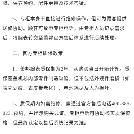
障、保养预约、配件更换及技术答疑。
西安市碑林区南关正街88号华侨城长安国际中心E座6楼10室（需提前预约）
海口市龙华区金贸东路5号海口华润大厦B座17层1707室（需提前预约）
3、专柜本身不直接进行维修操作，但可为顾客提供
唐山市路南区新华东道100号万达广场写字楼A座10层1002室（需提前预约）
送修协助。顾客可致电专柜电话，由专柜人员记录需求
台州市椒江区东海大道1800号腾达中心东1幢20楼2002室（需提前预约）
内蒙古自治区呼和浩特市玉泉区大学西街70号华润万象城写字楼（鄂尔多斯大厦）23层2326室（需提前预约）
后，将腕表转交至萧邦官方售后体系进行后续处理。
甘肃省兰州市七里河区西津西路16号兰州中心写字楼21层2102室（需提前预约）
二、官方专柜质保政策
重庆市解放碑渝中区民权路28号英利国际金融中心写字楼20层01室（需提前预约）
黑龙江省大庆市萨尔图区会战大街萧邦售后服务中心（需提前预约）
1、萧邦腕表质保期为2年，从购买当日开始计算。质
黑龙江省鹤岗市向阳区红军路萧邦售后服务中心（需提前预约）
保覆盖机芯内部零件制造缺陷，但不包括外观件磨损（如
黑龙江省黑河市爱辉区中央街萧邦售后服务中心（需提前预约）
黑龙江省鸡西市鸡冠区红军路萧邦售后服务中心（需提前预约）
表壳划痕、表皮带老化）、电池耗尽及人为损坏。
黑龙江省佳木斯市向阳区长安路萧邦售后服务中心（需提前预约）
2、质保期内如需维修，需通过官方售后电话400-885-
黑龙江省牡丹江市东安区太平路萧邦售后服务中心（需提前预约）
黑龙江省七台河市桃山区大同街萧邦售后服务中心（需提前预约）
0231预约，并出示购买凭证。专柜电话可协助核实质保资
黑龙江省齐齐哈尔市龙沙区龙华路萧邦售后服务中心（需提前预约）
格，但最终认定以售后系统记录为准。
黑龙江省双鸭山市尖山区新兴大街萧邦售后服务中心（需提前预约）