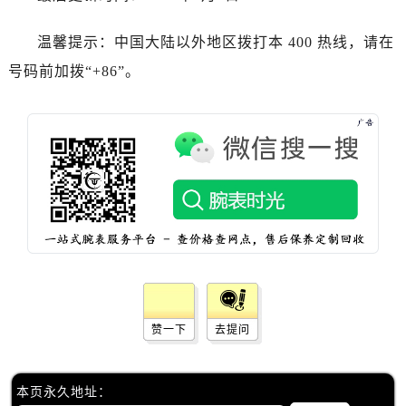
山东省济宁市任城区太白楼路萧邦售后服务中心（需提前预约）
山东省莱芜市文化南路8号银座商城名表维修一楼名表维修萧邦售后服务中心（需提前预约）
温馨提示：中国大陆以外地区拨打本 400 热线，请在
山东省临沂市兰山区解放路萧邦售后服务中心（需提前预约）
号码前加拨“+86”。
山东省日照市东港区烟台路萧邦售后服务中心（需提前预约）
山东省泰安市泰山区财源街道泰山大街萧邦售后服务中心（需提前预约）
山东省威海市环翠区新威海路89号振华商厦一楼名表维修萧邦售后服务中心（需提前预约）
山东省潍坊市奎文区东风东街萧邦售后服务中心（需提前预约）
山东省枣庄市滕州市北辛路与善国路交叉口萧邦售后服务中心（需提前预约）
山东省淄博市张店区金晶大道萧邦售后服务中心（需提前预约）
上海市黄浦区南京东路299号宏伊国际广场写字楼8层806室萧邦售后服务中心（需提前预约）
上海市徐汇区虹桥路3号港汇中心2座37层3705室萧邦售后服务中心（需提前预约）
浙江省杭州市上城区钱江路1366号华润大厦A座5层503-5室萧邦售后服务中心（需提前预约）
浙江省湖州市吴兴区劳动路萧邦售后服务中心（需提前预约）
赞一下
去提问
浙江省嘉兴市南湖区广益路705号嘉兴世界贸易中心A座13层1304室萧邦售后服务中心（需提前预约）
浙江省金华市金东区东市南街777号金华万达广场4号楼22楼2209室萧邦售后服务中心（需提前预约）
浙江省丽水市莲都区解放街萧邦售后服务中心（需提前预约）
本页永久地址：