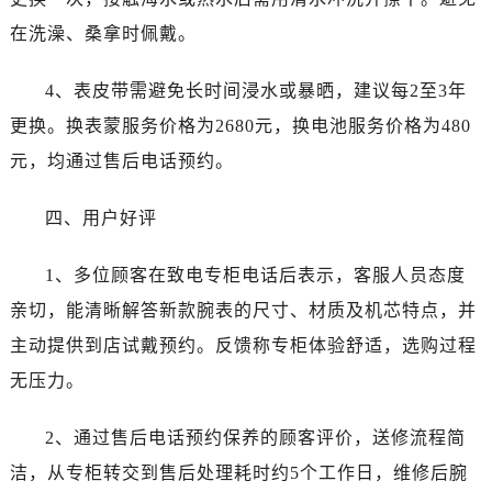
辽宁省阜新市海州区解放大街萧邦售后服务中心（需提前预约）
在洗澡、桑拿时佩戴。
辽宁省葫芦岛市连山区中央路萧邦售后服务中心（需提前预约）
辽宁省锦州市古塔区中央大街萧邦售后服务中心（需提前预约）
4、表皮带需避免长时间浸水或暴晒，建议每2至3年
辽宁省辽阳市白塔区新运大街萧邦售后服务中心（需提前预约）
更换。换表蒙服务价格为2680元，换电池服务价格为480
辽宁省盘锦市兴隆台区石油大街萧邦售后服务中心（需提前预约）
元，均通过售后电话预约。
辽宁省铁岭市银州区南马路萧邦售后服务中心（需提前预约）
辽宁省营口市站前区市府路与渤海大街交叉口萧邦售后服务中心（需提前预约）
四、用户好评
辽宁省沈阳市沈河区中街路137号亨得利名表维修授权店1楼萧邦售后服务中心（需提前预约）
辽宁省沈阳市沈河区中街路83号亨得利名表维修授权店1楼萧邦售后服务中心（需提前预约）
1、多位顾客在致电专柜电话后表示，客服人员态度
北京市朝阳区建国门外大街甲6号华熙国际中心D座11层1102室萧邦售后服务中心（需提前预约）
亲切，能清晰解答新款腕表的尺寸、材质及机芯特点，并
北京市东城区东长安街1号王府井东方广场W3座6层602室萧邦售后服务中心（需提前预约）
主动提供到店试戴预约。反馈称专柜体验舒适，选购过程
河北省保定市竞秀区朝阳北大街北国先天下萧邦售后服务中心（需提前预约）
无压力。
内蒙古自治区阿拉善盟市左旗土尔扈特大街萧邦售后服务中心（需提前预约）
内蒙古自治区巴彦淖尔市临河区新华街萧邦售后服务中心（需提前预约）
2、通过售后电话预约保养的顾客评价，送修流程简
内蒙古自治区包头市青山区幸福路甲3号王府井百货名表维修萧邦售后服务中心（需提前预约）
洁，从专柜转交到售后处理耗时约5个工作日，维修后腕
内蒙古自治区赤峰市红山区哈达街萧邦售后服务中心（需提前预约）