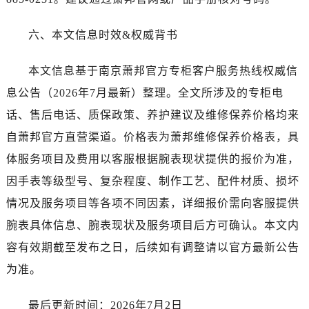
江苏省扬州市邗江区国展路29号星耀天地写字楼1号楼18层1803室萧邦售后服务中心（需提前预约）
江苏省镇江市京口区中山东路萧邦售后服务中心（需提前预约）
六、本文信息时效&权威背书
江西省抚州市临川区赣东大道萧邦售后服务中心（需提前预约）
江西省赣州市章贡区文清路萧邦售后服务中心（需提前预约）
本文信息基于南京萧邦官方专柜客户服务热线权威信
江西省吉安市吉州区井冈山大道萧邦售后服务中心（需提前预约）
息公告（2026年7月最新）整理。全文所涉及的专柜电
江西省景德镇市珠山区珠山中路萧邦售后服务中心（需提前预约）
话、售后电话、质保政策、养护建议及维修保养价格均来
江西省九江市浔阳区浔阳路萧邦售后服务中心（需提前预约）
自萧邦官方直营渠道。价格表为萧邦维修保养价格表，具
江西省南昌市红谷滩新区红谷中大道998号绿地双子塔（中央广场）A1座办公楼14层1407室萧邦售后服务中心（需提前预约）
体服务项目及费用以客服根据腕表现状提供的报价为准，
江西省萍乡市安源区萍安北大道与康庄路交叉口萧邦售后服务中心（需提前预约）
因手表等级型号、复杂程度、制作工艺、配件材质、损坏
江西省上饶市信州区滨江西路萧邦售后服务中心（需提前预约）
江西省新余市渝水区北湖西路萧邦售后服务中心（需提前预约）
情况及服务项目等各项不同因素，详细报价需向客服提供
江西省宜春市袁州区中山中路萧邦售后服务中心（需提前预约）
腕表具体信息、腕表现状及服务项目后方可确认。本文内
江西省鹰潭市月湖区胜利东路萧邦售后服务中心（需提前预约）
容有效期截至发布之日，后续如有调整请以官方最新公告
山东省德州市德城区东风中路萧邦售后服务中心（需提前预约）
为准。
山东省东营市东营区济南路萧邦售后服务中心（需提前预约）
山东省济南市历下区经十路11111号华润中心写字楼（万象城）15层1508室萧邦售后服务中心（需提前预约）
最后更新时间：2026年7月2日