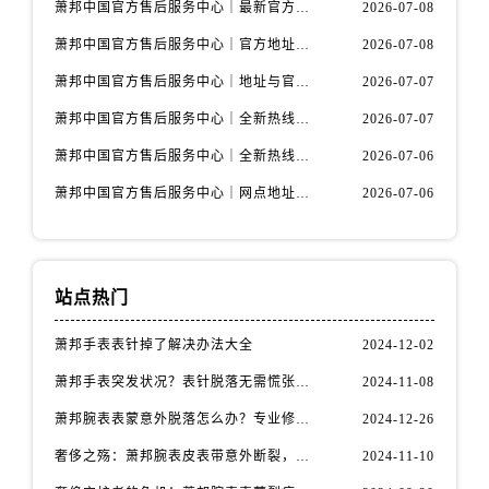
萧邦中国官方售后服务中心｜最新官方地址和全部热线权威信息通知（2026年7月最新）
2026-07-08
广东省河源市源城区越王大道萧邦售后服务中心（需提前预约）
广东省惠州市惠城区江北文昌一路7号华贸大厦1座30层3005室萧邦售后服务中心（需提前预约）
萧邦中国官方售后服务中心｜官方地址及联系电话权威信息声明（2026年7月最新）
2026-07-08
广东省江门市蓬江区广场西路萧邦售后服务中心（需提前预约）
萧邦中国官方售后服务中心｜地址与官方电话权威信息通知（2026年7月最新）
2026-07-07
广东省揭阳市榕城进贤门步行街萧邦售后服务中心（需提前预约）
萧邦中国官方售后服务中心｜全新热线和维修门店详细地址权威信息通告（2026年7月最新）
2026-07-07
广东省茂名市电白区水东街道迎宾大道萧邦售后服务中心（需提前预约）
萧邦中国官方售后服务中心｜全新热线和维修门店详细地址权威信息声明（2026年7月最新）
2026-07-06
广东省梅州市梅江区金燕大道萧邦售后服务中心（需提前预约）
萧邦中国官方售后服务中心｜网点地址与售后服务电话权威信息声明（2026年7月最新）
2026-07-06
广东省清远市清城区湖西路萧邦售后服务中心（需提前预约）
广东省汕头市龙湖区长平路萧邦售后服务中心（需提前预约）
广东省汕尾市城区香洲街道园林社区翠园街萧邦售后服务中心（需提前预约）
广东省韶关市武江区芙蓉新区与老城中心交汇处萧邦售后服务中心（需提前预约）
站点热门
广东省深圳市罗湖区深南东路5001号华润大厦17层1701室萧邦售后服务中心（需提前预约）
萧邦手表表针掉了解决办法大全
2024-12-02
广东省阳江市江城区东风一路萧邦售后服务中心（需提前预约）
广东省云浮市云城区金山路萧邦售后服务中心（需提前预约）
萧邦手表突发状况？表针脱落无需慌张，速效解决方案在这里
2024-11-08
广东省湛江市赤坎区观海北路萧邦售后服务中心（需提前预约）
萧邦腕表表蒙意外脱落怎么办？专业修复指南助您爱表重生
2024-12-26
广东省肇庆市端州区信安大道与砚都大道交汇处萧邦售后服务中心（需提前预约）
奢侈之殇：萧邦腕表皮表带意外断裂，如何优雅应对
2024-11-10
广西壮族自治区百色市右江区中山二路萧邦售后服务中心（需提前预约）