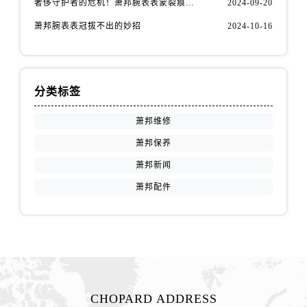
奢侈守护者的危机！萧邦腕表表蒙裂痕，如何优雅应对
2024-09-20
广西壮族自治区北海市海城区北京路萧邦售后服务中心（需提前预约）
广西壮族自治区崇左市江州区石景林街道友谊大道与丽川路交汇处萧邦售后服务中心（需提前预约）
萧邦腕表表冠拔不出的妙招
2024-10-16
广西壮族自治区防城港市港口区金花茶大道萧邦售后服务中心（需提前预约）
广西壮族自治区贵港市港北区港城街道布山大道与仙衣路交叉口萧邦售后服务中心（需提前预约）
广西壮族自治区桂林市秀峰区红岭路萧邦售后服务中心（需提前预约）
分类标签
广西壮族自治区河池市金城江区金城江街道朝阳路萧邦售后服务中心（需提前预约）
萧邦维修
广西壮族自治区贺州市八步区城东街道灵峰南路萧邦售后服务中心（需提前预约）
广西壮族自治区来宾市兴宾区桂中大道萧邦售后服务中心（需提前预约）
萧邦保养
广西壮族自治区柳州市城中区中山中路萧邦售后服务中心（需提前预约）
萧邦新闻
广西壮族自治区钦州市钦南区金海湾东大街萧邦售后服务中心（需提前预约）
萧邦配件
广西壮族自治区梧州市万秀区龙湖镇高旺路萧邦售后服务中心（需提前预约）
广西壮族自治区玉林市玉州区金玉路萧邦售后服务中心（需提前预约）
海南省儋州市儋州市那大镇兰洋北路萧邦售后服务中心（需提前预约）
海南省东方市八所镇解放西路萧邦售后服务中心（需提前预约）
海南省琼海市嘉积镇东风路萧邦售后服务中心（需提前预约）
海南省三沙市西沙区西沙群岛永兴岛北京路萧邦售后服务中心（需提前预约）
CHOPARD ADDRESS