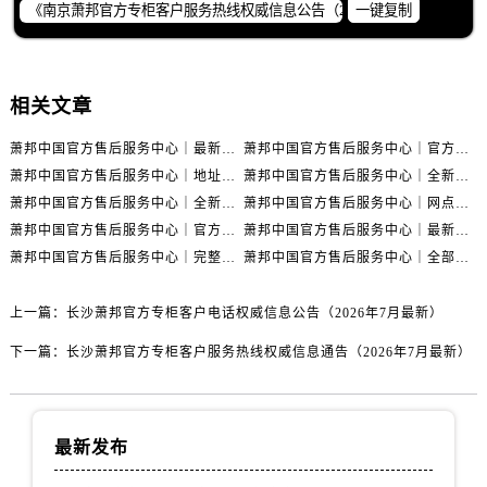
一键复制
浙江省宁波市江北区大闸南路500号来福士广场办公楼20层2009室萧邦售后服务中心（需提前预约）
浙江省衢州市柯城区上街萧邦售后服务中心（需提前预约）
浙江省绍兴市越城区胜利东路379号世茂天际中心写字楼8层805室萧邦售后服务中心（需提前预约）
浙江省舟山市定海区解放东路萧邦售后服务中心（需提前预约）
相关文章
澳门特别行政区大堂区议事亭前地（新马路）萧邦售后服务中心（需提前预约）
萧邦中国官方售后服务中心｜最新官方地址和全部热线权威信息通知（2026年7月最新）
萧邦中国官方售后服务中心｜官方地址及联系电话权威信息声明（2026年7月最新）
澳门特别行政区风顺堂区南湾大马路萧邦售后服务中心（需提前预约）
萧邦中国官方售后服务中心｜地址与官方电话权威信息通知（2026年7月最新）
萧邦中国官方售后服务中心｜全新热线和维修门店详细地址权威信息通告（2026年7月最新）
澳门特别行政区花地玛堂区关闸广场萧邦售后服务中心（需提前预约）
萧邦中国官方售后服务中心｜全新热线和维修门店详细地址权威信息声明（2026年7月最新）
萧邦中国官方售后服务中心｜网点地址与售后服务电话权威信息声明（2026年7月最新）
澳门特别行政区花王堂区大三巴商圈萧邦售后服务中心（需提前预约）
萧邦中国官方售后服务中心｜官方热线及网点地址权威信息声明（2026年7月最新）
萧邦中国官方售后服务中心｜最新热线及详细网点地址权威信息通告（2026年7月最新）
澳门特别行政区嘉模堂区官也街萧邦售后服务中心（需提前预约）
萧邦中国官方售后服务中心｜完整地址与联系电话权威信息通告（2026年7月最新）
萧邦中国官方售后服务中心｜全部地址及热线电话权威信息通知（2026年7月最新）
澳门省路氹城市金光大道萧邦售后服务中心（需提前预约）
上一篇：
长沙萧邦官方专柜客户电话权威信息公告（2026年7月最新）
澳门特别行政区望德堂区塔石广场萧邦售后服务中心（需提前预约）
福建省福州市鼓楼区五四路128-1号恒力城写字楼15层03室萧邦售后服务中心（需提前预约）
下一篇：
长沙萧邦官方专柜客户服务热线权威信息通告（2026年7月最新）
福建省厦门市思明区湖滨东路95号万象城华润大厦B座11层1104室萧邦售后服务中心（需提前预约）
广东省潮州市潮安区新风路与潮汕路交汇处萧邦售后服务中心（需提前预约）
广东省广州市天河区天河路230号万菱汇国际中心A塔7层704室萧邦售后服务中心（需提前预约）
最新发布
广东省广州市越秀区环市东路371-375号世界贸易中心大厦南塔15层1507室萧邦售后服务中心（需提前预约）