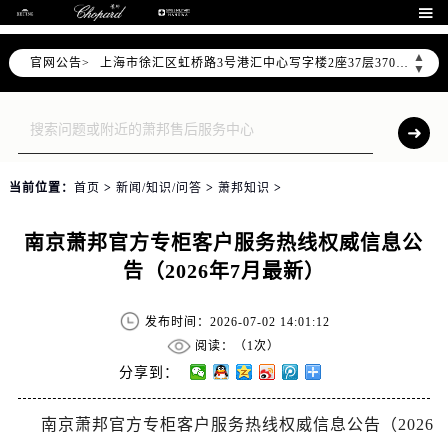
天津市和平区赤峰道136号天津国际金融中心写字楼26层2603室（需提前预约）

上海市徐汇区虹桥路3号港汇中心写字楼2座37层3705室（需提前预约）
▲
官网公告>
上海市黄浦区南京东路299号宏伊国际广场写字楼8层806室（需提前预约）
▼
南京市秦淮区中山南路1号（新街口）南京中心写字楼22层C1-1室（需提前预约）
常州市新北区龙锦路1590号现代传媒中心写字楼5号楼10层1008室（需提前预约）
徐州市鼓楼区淮海东路29号苏宁广场IFC国际金融中心写字楼35层3508室（需提前预约）
扬州市邗江区国展路29号星耀天地写字楼1号楼18层1803室（需提前预约）
当前位置：
首页
>
新闻/知识/问答
>
萧邦知识
>
盐城市盐都区世纪大道5号盐城金融城写字楼1号楼16层1604室（需提前预约）
泰州市海陵区永定东路399号置地商务中心东塔写字楼（华润万象城）17层1706室（需提前预约）
南京萧邦官方专柜客户服务热线权威信息公
宁波市江北区大闸南路500号来福士广场办公楼20层2009室（需提前预约）
告（2026年7月最新）
杭州市上城区钱江路1366号华润大厦写字楼A座5层503-5室（需提前预约）
金华市金东区东市南街777号金华万达广场写字楼4号楼22层2209室（需提前预约）
发布时间：2026-07-02 14:01:12
绍兴市越城区胜利东路379号世茂天际中心写字楼8层805室（需提前预约）
阅读：（
1次）
分享到：
嘉兴市南湖区广益路705号嘉兴世界贸易中心写字楼A座13层1304室（需提前预约）
南昌市红谷滩新区红谷中大道998号绿地双子塔（中央广场）A1座办公楼14层07室（需提前预约）
南京萧邦官方专柜客户服务热线权威信息公告（2026
济南市历下区经十路11111号华润中心写字楼（万象城）15层1508室（需提前预约）