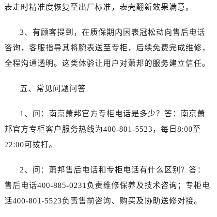
内蒙古自治区鄂尔多斯市东胜区伊金霍洛街萧邦售后服务中心（需提前预约）
表走时精准度恢复至出厂标准，表壳翻新效果满意。
内蒙古自治区呼伦贝尔市海拉尔区中央街萧邦售后服务中心（需提前预约）
3、有顾客提到，在质保期内因表冠松动向售后电话
内蒙古自治区通辽市科尔沁区明仁大街萧邦售后服务中心（需提前预约）
内蒙古自治区乌海市海勃湾区人民南路萧邦售后服务中心（需提前预约）
咨询，客服指导其将腕表送至专柜，后续免费完成维修，
内蒙古自治区乌兰察布市集宁区恩和大街萧邦售后服务中心（需提前预约）
全程沟通透明。这类体验让用户对萧邦的服务建立信任。
内蒙古自治区锡林郭勒盟市锡林浩特市光明街与额尔敦路交叉口萧邦售后服务中心（需提前预约）
内蒙古自治区兴安盟市乌兰浩特市兴安大街萧邦售后服务中心（需提前预约）
五、常见问题问答
山西省大同市平城区迎宾街萧邦售后服务中心（需提前预约）
1、问：南京萧邦官方专柜电话是多少？答：南京萧
山西省晋城市城区黄华街萧邦售后服务中心（需提前预约）
山西省晋中市榆次区顺城街萧邦售后服务中心（需提前预约）
邦官方专柜客户服务热线为400-801-5523，每日8:00至
山西省临汾市尧都区解放路萧邦售后服务中心（需提前预约）
22:00可拨打。
山西省吕梁市离石区永宁中路与建设街交叉口萧邦售后服务中心（需提前预约）
山西省朔州市朔城区怡西路与鄯阳西街交汇处萧邦售后服务中心（需提前预约）
2、问：萧邦售后电话和专柜电话有什么区别？答：
山西省忻州市忻府区和平东街与七一南路交叉口萧邦售后服务中心（需提前预约）
售后电话400-885-0231负责维修保养及技术咨询；专柜电
山西省阳泉市郊区平阳东街与新城大道交叉口萧邦售后服务中心（需提前预约）
话400-801-5523负责售前咨询、购买及协助送修对接。
山西省运城市盐湖区河东街萧邦售后服务中心（需提前预约）