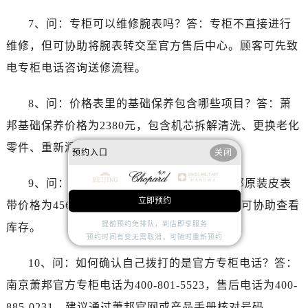
安徽省芜湖市镜湖区中山路步行街萧邦售后服务中心（需提前预约）
7、问：专柜可以维修腕表吗？答：专柜不直接进行
安徽省宣城市宣州区叠嶂西路萧邦售后服务中心（需提前预约）
维修，但可协助将腕表转交至官方售后中心。顾客可先致
福建省龙岩市新罗区九一南路萧邦售后服务中心（需提前预约）
福建省南平市建阳区人民西路萧邦售后服务中心（需提前预约）
电专柜电话咨询送修流程。
福建省宁德市蕉城区天湖东路萧邦售后服务中心（需提前预约）
8、问：价格表里的基础保养包含哪些项目？答：萧
福建省莆田市城厢区霞林街道荔华东大道萧邦售后服务中心（需提前预约）
福建省三明市三元区东乾二路萧邦售后服务中心（需提前预约）
邦基础保养价格为2380元，包含机芯拆解清洗、更换老化
福建省漳州市龙文区步港路萧邦售后服务中心（需提前预约）
零件、重新润滑、调校走时精度及防水检测。
预约入口
关闭
江苏省常州市新北区龙锦路1590号现代传媒中心5号楼10层1008室萧邦售后服务中心（需提前预约）
江苏省淮安市清江浦区淮海北路萧邦售后服务中心（需提前预约）
9、问：原装皮表带价格是多少？答：萧邦原装皮表
江苏省连云港市海州区通灌北路萧邦售后服务中心（需提前预约）
立即预约
带价格为4560元，需通过售后电话订购，专柜可协助查看
江苏省南京市秦淮区中山南路1号南京中心22层22-C1-C3室萧邦售后服务中心（需提前预约）
提前预约免排队，到店即享服务
库存。
江苏省宿迁市宿城区西湖路萧邦售后服务中心（需提前预约）
预约时间有变无需取消，可随时重新预约
江苏省泰州市海陵区永定东路399号置地商务中心东塔（华润万象城）17层1706室萧邦售后服务中心（需提前预约）
10、问：如何确认自己拨打的是官方专柜电话？答：
江苏省徐州市鼓楼区淮海东路29号苏宁广场IFC国际金融中心35层3508室萧邦售后服务中心（需提前预约）
南京萧邦官方专柜电话为400-801-5523，售后电话为400-
江苏省盐城市盐都区世纪大道5号盐城金融城写字楼1号楼16层1604室萧邦售后服务中心（需提前预约）
885-0231。建议通过萧邦官网或产品手册核对号码。