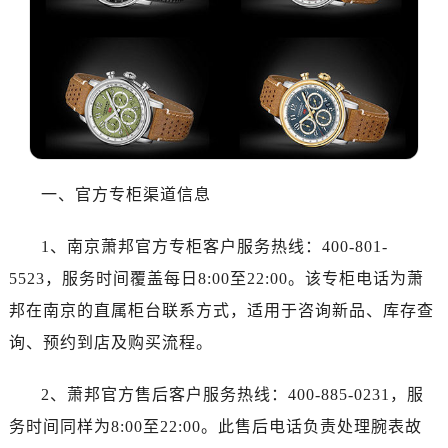
大连市中山区人民路15号国际金融大厦7层G室（需提前预约）
佛山市禅城区季华五路57号万科金融中心C座12层1205室（需提前预约）
东莞市东城街道鸿福东路1号民盈国贸中心T1写字楼9层907室（需提前预约）
无锡市梁溪区人民中路139号恒隆广场写字楼1座11层1104室（需提前预约）
南通市崇川区工农路57号圆融广场写字楼16层1603室（需提前预约）
苏州市苏州工业园区星港街199号苏州中心办公楼C座22层08室（需提前预约）
武汉市江汉区解放大道686号世界贸易大厦38层09室（需提前预约）
一、官方专柜渠道信息
南宁市青秀区金湖路59号地王大厦12楼1224室（需提前预约）
合肥市蜀山区潜山路111号万象城华润大厦B座12楼03室（需提前预约）
1、南京萧邦官方专柜客户服务热线：400-801-
泉州市丰泽区宝洲路729号浦西万达中心写字楼A座7楼709室（需提前预约）
5523，服务时间覆盖每日8:00至22:00。该专柜电话为萧
青岛市南区山东路6号华润大厦B座22层04室（需提前预约）
邦在南京的直属柜台联系方式，适用于咨询新品、库存查
烟台市芝罘区胜利路139号万达金融中心A座907室（需提前预约）
询、预约到店及购买流程。
长春市朝阳区西安大路727号中银大厦A座(旺进大厦)18层09室（需提前预约）
贵阳市南明区都司高架桥路33号亨特国际金融中心14楼14D（需提前预约）
2、萧邦官方售后客户服务热线：400-885-0231，服
昆明市盘龙区北京路928号同德昆明广场写字楼10层06室（需提前预约）
务时间同样为8:00至22:00。此售后电话负责处理腕表故
石家庄市长安区中山东路39号勒泰中心写字楼B座13层07室（需提前预约）