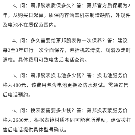
山西省长治市潞州区英雄中路萧邦售后服务中心（需提前预约）
3、问：萧邦腕表质保多久？答：萧邦官方质保期为2
山西省太原市迎泽区迎泽街道解放路15号亨得利名表维修授权店3楼萧邦售后服务中心（需提前预约）
年，从购买日起算。质保内容涵盖机芯制造缺陷，外观件
天津市和平区赤峰道136号天津国际金融中心26层2603室萧邦售后服务中心（需提前预约）
及电池不在质保范围内。
安徽省安庆市迎江区人民路萧邦售后服务中心（需提前预约）
安徽省蚌埠市蚌山区淮河路萧邦售后服务中心（需提前预约）
4、问：多久需要给萧邦腕表做一次保养？答：建议
安徽省亳州市谯城区魏武大道萧邦售后服务中心（需提前预约）
每2至3年进行一次全面保养，包括机芯清洗、润滑及走时
安徽省池州市贵池区长江路萧邦售后服务中心（需提前预约）
调校。具体费用可致电售后电话查询。
安徽省滁州市琅琊区南谯北路萧邦售后服务中心（需提前预约）
安徽省阜阳市颍州区颍州北路萧邦售后服务中心（需提前预约）
5、问：萧邦腕表换电池多少钱？答：换电池服务价
安徽省淮北市相山区淮海路萧邦售后服务中心（需提前预约）
格为480元，该费用包含电池更换及防水测试。需通过售
安徽省淮南市田家庵区国庆中路萧邦售后服务中心（需提前预约）
后电话预约。
安徽省黄山市屯溪区黄山西路萧邦售后服务中心（需提前预约）
安徽省六安市金安区解放中路萧邦售后服务中心（需提前预约）
6、问：换表蒙需要多少钱？答：萧邦换表蒙服务价
安徽省马鞍山市雨山区湖南西路萧邦售后服务中心（需提前预约）
格为2680元，根据表镜材质不同可能有所浮动，建议拨打
安徽省宿州市埇桥区人民中路萧邦售后服务中心（需提前预约）
售后电话提供具体型号确认。
安徽省铜陵市铜官区石城大道萧邦售后服务中心（需提前预约）