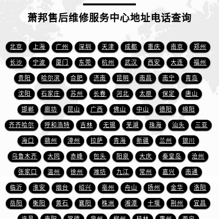
海南省三亚市吉阳区迎宾路萧邦售后服务中心（需提前预约）
萧邦售后维修服务中心地址电话查询
海南省万宁市万城镇解放路萧邦售后服务中心（需提前预约）
海南省文昌市文城镇教育东路萧邦售后服务中心（需提前预约）
海南省五指山市通什镇三月三大道萧邦售后服务中心（需提前预约）
北京
上海
广州
深圳
天津
成都
重庆
南京
郑州
香港特别行政区尖沙咀区油尖旺区广东道萧邦售后服务中心（需提前预约）
长沙
宁波
厦门
东莞
杭州
武汉
西安
大连
福州
香港特别行政区金钟区中西区金钟道萧邦售后服务中心（需提前预约）
贵阳
哈尔滨
合肥
济南
昆明
南昌
南宁
青岛
香港特别行政区九龙区油尖旺区弥敦道萧邦售后服务中心（需提前预约）
沈阳
石家庄
苏州
长春
河北
太原
保定
唐山
香港特别行政区铜锣湾区湾仔区轩尼诗道萧邦售后服务中心（需提前预约）
邯郸
廊坊
昆山
广西
佛山
中山
德阳
绵阳
河南省安阳市文峰区解放大道萧邦售后服务中心（需提前预约）
齐齐哈尔
呼和浩特
吉林
无锡
芜湖
珠海
汕头
三亚
河南省鹤壁市淇滨区九州路萧邦售后服务中心（需提前预约）
海口
赣州
漳州
拉萨
青海
新疆
兰州
银川
河南省济源市沁园街道济水大道萧邦售后服务中心（需提前预约）
河南省焦作市解放区解放路萧邦售后服务中心（需提前预约）
乌鲁木齐
大同
赤峰
包头
阳泉
大庆
秦皇岛
沧州
河南省开封市鼓楼区中山路萧邦售后服务中心（需提前预约）
张家口
温州
徐州
潍坊
九江
常州
嘉兴
南通
河南省洛阳市西工区中州中路与解放路交叉口萧邦售后服务中心（需提前预约）
临沂
淮安
烟台
绍兴
亳州
舟山
扬州
金华
洛阳
河南省漯河市源汇区交通路萧邦售后服务中心（需提前预约）
岳阳
衡阳
黄石
襄阳
株洲
湘潭
十堰
荆州
宜昌
河南省南阳市宛城区范蠡东路与南都路交叉口萧邦售后服务中心（需提前预约）