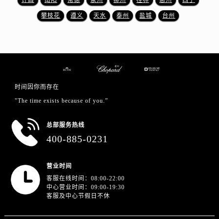
许昌
南阳
常德
泉州
柳州
桂林
惠州
西宁
河南省平顶山市卫东区建设路萧邦售后服务中心（需提前预约）
攀枝花
遵义
天水
泰州
盐城
台州
河南省濮阳市大华龙区开州路绿城路交叉口萧邦售后服务中心（需提前预约）
河南省三门峡市湖滨区和平路萧邦售后服务中心（需提前预约）
河南省商丘市梁园区神火大道萧邦售后服务中心（需提前预约）
河南省新乡市红旗区人民路萧邦售后服务中心（需提前预约）
河南省信阳市浉河区东方红大道萧邦售后服务中心（需提前预约）
河南省许昌市魏都区建安大道与八龙路交叉口萧邦售后服务中心（需提前预约）
时间因你而存在
河南省郑州市二七区民主路10号华润大厦29层2905室萧邦售后服务中心（需提前预约）
"The time exists because of you.”
河南省周口市川汇区七一路萧邦售后服务中心（需提前预约）
总部服务热线
河南省驻马店市驿城区乐山大道与置地大道交叉口萧邦售后服务中心（需提前预约）
400-885-0231
湖北省鄂州市鄂城区文星大道萧邦售后服务中心（需提前预约）
湖北省黄冈市黄州区赤壁大道萧邦售后服务中心（需提前预约）
营业时间
湖北省黄石市黄石港区武汉路萧邦售后服务中心（需提前预约）
客服在线时间：08:00-22:00
湖北省荆门市东宝中天街步行街萧邦售后服务中心（需提前预约）
中心营业时间：09:00-19:30
客服及中心节假日不休
湖北省荆州市荆州区荆中路萧邦售后服务中心（需提前预约）
湖北省十堰市茅箭区人民北路萧邦售后服务中心（需提前预约）