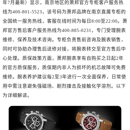
年7月最新）显示，南京地区的萧邦官方专柜客户服务热
广州市天河区天河路230号万菱汇国际中心写字楼A塔7层704室（需提前预约）
广州市越秀区环市东路371-375号世界贸易中心大厦南塔写字楼15层07室（需提前预约）
线为400-801-5523，该号码为萧邦品牌在南京直属专柜的
深圳市罗湖区深南东路5001号华润大厦写字楼17层1701室（需提前预约）
全国统一服务热线，客服在线时间为每日8:00至22:00。萧
惠州市惠城区江北文昌一路7号华贸大厦写字楼1座30层05室（需提前预约）
邦官方售后客户服务热线为400-885-0231，专门受理腕表
厦门市思明区湖滨东路95号华润大厦写字楼B座11层1104室（需提前预约）
维修、保养及技术咨询。专柜负责售前咨询及腕表销售，
福州市鼓楼区五四路128-1号恒力城写字楼15层03室（需提前预约）
同时可协助办理售后送修对接，将腕表转交至官方售后中
成都市锦江区人民东路6号SAC东原中心写字楼24层2406B室（需提前预约）
心处理。质保政策方面，萧邦腕表享有自购买之日起2年
重庆市江北区观音桥步行街2号融恒时代广场写字楼9层902室（需提前预约）
的官方质保服务，质保期内非人为损坏的机芯故障可免费
长沙市芙蓉区定王台街道建湘路393号世茂环球金融中心写字楼（芙蓉广场）10层13室（需提前预约）
郑州市二七区铭功路10号华润大厦写字楼29层2905室（需提前预约）
维修。腕表养护建议每2至3年进行一次全面保养，日常使
太原市迎泽区解放路15号亨得利名表服务中心（品牌授权店）3层整层（需提前预约）
用中需注意避免强磁场、剧烈撞击及接触化学溶剂。以下
沈阳市沈河区中街路137号亨得利名表服务中心（品牌授权店）1层整层（需提前预约）
为详细解读。
沈阳市沈河区中街路83号亨得利名表服务中心（品牌授权店）1层整层（需提前预约）
乌鲁木齐市天山区红山路26号时代广场（CCMALL）C座17层17-B（需提前预约）
温州市鹿城区锦绣路1067号置信广场10层1015室（需提前预约）
哈尔滨市道里区友谊西路600号富力中心T2座写字楼29层03室（需提前预约）