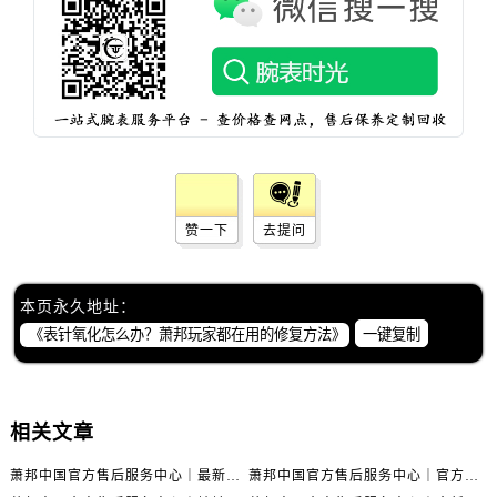
吉林省延边市延吉市解放路萧邦售后服务中心（需提前预约）
辽宁省鞍山市铁东区站前街萧邦售后服务中心（需提前预约）
辽宁省本溪市平山区胜利路萧邦售后服务中心（需提前预约）
辽宁省朝阳市双塔区新华路萧邦售后服务中心（需提前预约）
辽宁省丹东市振兴区七经街萧邦售后服务中心（需提前预约）
辽宁省抚顺市新抚区东一路萧邦售后服务中心（需提前预约）
辽宁省阜新市海州区解放大街萧邦售后服务中心（需提前预约）
辽宁省葫芦岛市连山区中央路萧邦售后服务中心（需提前预约）
赞一下
去提问
辽宁省锦州市古塔区中央大街萧邦售后服务中心（需提前预约）
辽宁省辽阳市白塔区新运大街萧邦售后服务中心（需提前预约）
本页永久地址：
辽宁省盘锦市兴隆台区石油大街萧邦售后服务中心（需提前预约）
一键复制
辽宁省铁岭市银州区南马路萧邦售后服务中心（需提前预约）
辽宁省营口市站前区市府路与渤海大街交叉口萧邦售后服务中心（需提前预约）
辽宁省沈阳市沈河区中街路137号亨得利名表维修授权店1楼萧邦售后服务中心（需提前预约）
相关文章
辽宁省沈阳市沈河区中街路83号亨得利名表维修授权店1楼萧邦售后服务中心（需提前预约）
北京市朝阳区建国门外大街甲6号华熙国际中心D座11层1102室萧邦售后服务中心（需提前预约）
萧邦中国官方售后服务中心｜最新官方地址和全部热线权威信息通知（2026年7月最新）
萧邦中国官方售后服务中心｜官方地址及联系电话权威信息声明（2026年7月最新）